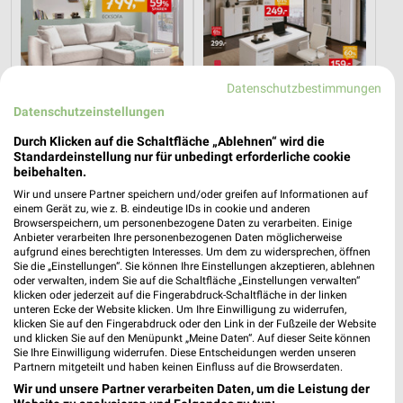
Datenschutzbestimmungen
Datenschutzeinstellungen
Durch Klicken auf die Schaltfläche „Ablehnen“ wird die
Standardeinstellung nur für unbedingt erforderliche cookie
beibehalten.
31,2 km
31,2 km
Wir und unsere Partner speichern und/oder greifen auf Informationen auf
Wohnenpreishits
Büro Spezial
einem Gerät zu, wie z. B. eindeutige IDs in cookie und anderen
Gültig bis Fr. 14.08.
Gültig bis Fr. 14.08.
Browserspeichern, um personenbezogene Daten zu verarbeiten. Einige
Anbieter verarbeiten Ihre personenbezogenen Daten möglicherweise
aufgrund eines berechtigten Interesses. Um dem zu widersprechen, öffnen
XXXLutz
XXXLutz
Sie die „Einstellungen“. Sie können Ihre Einstellungen akzeptieren, ablehnen
oder verwalten, indem Sie auf die Schaltfläche „Einstellungen verwalten“
klicken oder jederzeit auf die Fingerabdruck-Schaltfläche in der linken
unteren Ecke der Website klicken. Um Ihre Einwilligung zu widerrufen,
klicken Sie auf den Fingerabdruck oder den Link in der Fußzeile der Website
und klicken Sie auf den Menüpunkt „Meine Daten“. Auf dieser Seite können
Sie Ihre Einwilligung widerrufen. Diese Entscheidungen werden unseren
Partnern mitgeteilt und haben keinen Einfluss auf die Browserdaten.
Wir und unsere Partner verarbeiten Daten, um die Leistung der