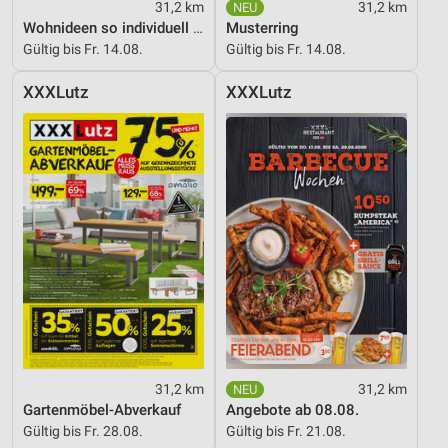
31,2 km
31,2 km
Inhalten
Wohnideen so individuell wie du!
Musterring
IAB-Besonderheiten:
Gültig bis Fr. 14.08.
Gültig bis Fr. 14.08.
Verwendung genauer Standortdaten
XXXLutz
XXXLutz
Geräte anhand von aktiv angeforderten
Informationen identifizieren
Nicht-IAB-Verarbeitungszwecke:
Notwendig
Performance
Funktional
Werbung
31,2 km
31,2 km
Gartenmöbel-Abverkauf
Angebote ab 08.08.
Gültig bis Fr. 28.08.
Gültig bis Fr. 21.08.