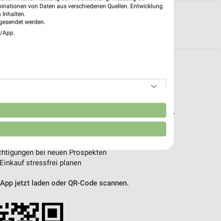
binationen von Daten aus verschiedenen Quellen. Entwicklung
 Inhalten.
gesendet werden.
R PROSPEKTE
e/App.
pekte & Angebote App
n
t – mit der kostenlosen weekli App für iOS & Android.
e Angebote
ieblingshändler
htigungen bei neuen Prospekten
 Einkauf stressfrei planen
 App jetzt laden oder QR-Code scannen.