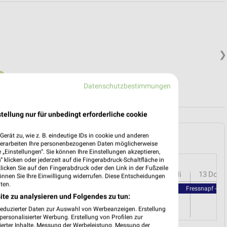
❯
.
Datenschutzbestimmungen
tellung nur für unbedingt erforderliche cookie
 Fürstenfeldbruck und Umgebung
erät zu, wie z. B. eindeutige IDs in cookie und anderen
verarbeiten Ihre personenbezogenen Daten möglicherweise
„Einstellungen“. Sie können Ihre Einstellungen akzeptieren,
 klicken oder jederzeit auf die Fingerabdruck-Schaltfläche in
klicken Sie auf den Fingerabdruck oder den Link in der Fußzeile
r
08
Sa
09
So
10
Mo
11
Di
12
Mi
13
Do
önnen Sie Ihre Einwilligung widerrufen. Diese Entscheidungen
ten.
Fressnapf - Fr
ite zu analysieren und Folgendes zu tun:
reduzierter Daten zur Auswahl von Werbeanzeigen. Erstellung
ersonalisierter Werbung. Erstellung von Profilen zur
ierter Inhalte. Messung der Werbeleistung. Messung der