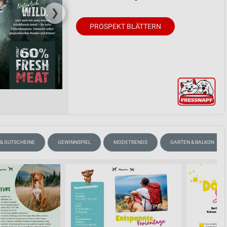
❯
PROSPEKT BLÄTTERN
 & GUTSCHEINE
GEWINNSPIEL
MODETRENDS
GARTEN & BALKON