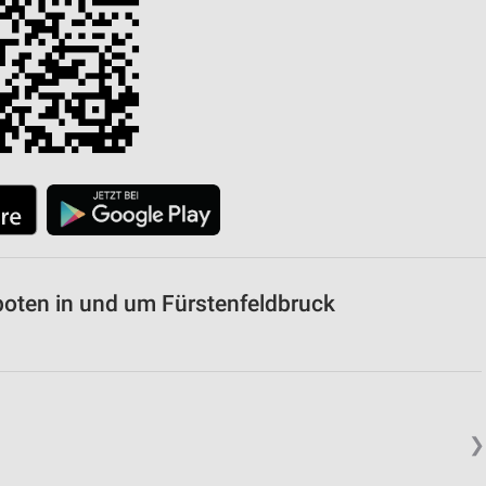
von Daten aus verschiedenen
ren
boten in und um Fürstenfeldbruck
❯