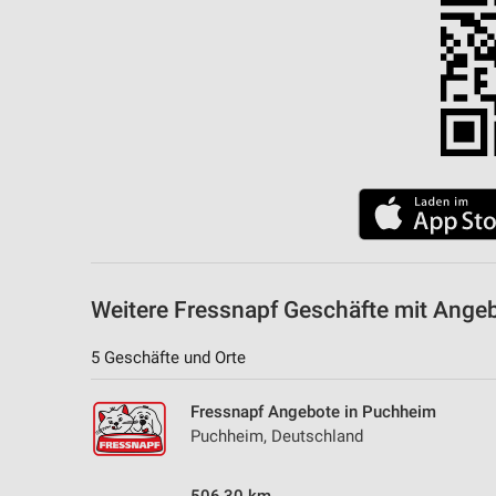
Messung der Performance von Inhalten
Analyse von Zielgruppen durch Statistiken oder Kombinationen 
Quellen
Entwicklung und Verbesserung der Angebote
Verwendung reduzierter Daten zur Auswahl von Inhalten
IAB-Besonderheiten:
Verwendung genauer Standortdaten
Geräte anhand von aktiv angeforderten Informationen identifizie
Weitere Fressnapf Geschäfte mit Ange
Nicht-IAB-Verarbeitungszwecke:
5 Geschäfte und Orte
Notwendig
Performance
Fressnapf Angebote in Puchheim
Puchheim, Deutschland
Funktional
Werbung