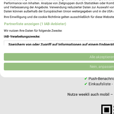
Performance von Inhalten. Analyse von Zielgruppen durch Statistiken oder Kom
und Verbesserung der Angebote. Verwendung reduzierter Daten zur Auswahl von
Daten können außerhalb der Europäischen Union weitergegeben und in die USA 
MEH
Ihre Einwilligung und die cookie Richtlinie gelten ausschließlich für diese Websit
Partnerliste anzeigen (1 IAB-Anbieter)
Wir nutzen Ihre Daten für folgende Zwecke:
IAB-Verarbeitungszwecke:
Speichern von oder Zugriff auf Informationen auf einem Endgerät
weekli - Pros
Verwendung reduzierter Daten zur Auswahl von Werbeanzeigen
Alle akzeptiere
Alle Fressnapf Angebote immer griffberei
Erstellung von Profilen für personalisierte Werbung
Nein, anpassen
✔
Standortgenau
✔
Folge deinem L
Verwendung von Profilen zur Auswahl personalisierter Werbung
✔
Push-Benachric
✔
Einkaufsliste -
Erstellung von Profilen zur Personalisierung von Inhalten
Nutze weekli auch mobil –
Verwendung von Profilen zur Auswahl personalisierter Inhalte
Messung der Werbeleistung