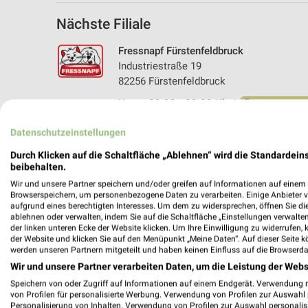
Nächste Filiale
Fressnapf Fürstenfeldbruck
Industriestraße 19
82256 Fürstenfeldbruck
Heute 09:00 - 20:00 Uhr |
Öffnet in 37 Min
508,96 km • Angebote: 1 Prospekt
Datenschutzeinstellungen
Durch Klicken auf die Schaltfläche „Ablehnen“ wird die Standardeins
beibehalten.
Angebote-Kalender für Fressnapf in
Wir und unsere Partner speichern und/oder greifen auf Informationen auf einem G
Browserspeichern, um personenbezogene Daten zu verarbeiten. Einige Anbieter 
aufgrund eines berechtigten Interesses. Um dem zu widersprechen, öffnen Sie die 
ablehnen oder verwalten, indem Sie auf die Schaltfläche „Einstellungen verwalten“
Aug.
der linken unteren Ecke der Website klicken. Um Ihre Einwilligung zu widerrufen, 
03
Mo
04
Di
05
Mi
06
Do
07
F
der Website und klicken Sie auf den Menüpunkt „Meine Daten“. Auf dieser Seite k
werden unseren Partnern mitgeteilt und haben keinen Einfluss auf die Browserda
Wir und unsere Partner verarbeiten Daten, um die Leistung der Webs
Speichern von oder Zugriff auf Informationen auf einem Endgerät. Verwendung 
von Profilen für personalisierte Werbung. Verwendung von Profilen zur Auswahl p
Personalisierung von Inhalten. Verwendung von Profilen zur Auswahl personalis