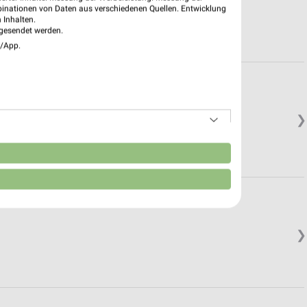
binationen von Daten aus verschiedenen Quellen. Entwicklung
 Inhalten.
gesendet werden.
e/App.
❯
n
❯