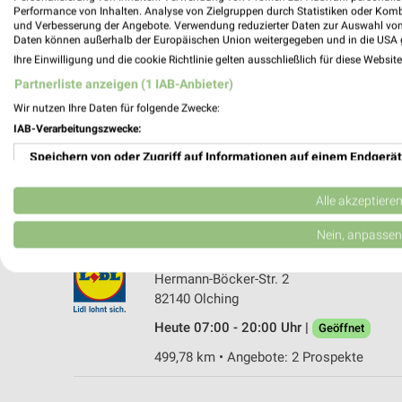
Performance von Inhalten. Analyse von Zielgruppen durch Statistiken oder Kom
und Verbesserung der Angebote. Verwendung reduzierter Daten zur Auswahl von
Daten können außerhalb der Europäischen Union weitergegeben und in die USA 
Ihre Einwilligung und die cookie Richtlinie gelten ausschließlich für diese Websit
Partnerliste anzeigen (1 IAB-Anbieter)
Lidl Maisach
Wir nutzen Ihre Daten für folgende Zwecke:
Maisacher Str. 61
IAB-Verarbeitungszwecke:
82216 Maisach
Speichern von oder Zugriff auf Informationen auf einem Endgerät
Heute 07:00 - 20:00 Uhr |
Geöffnet
Verwendung reduzierter Daten zur Auswahl von Werbeanzeigen
Alle akzeptiere
502,03 km • Angebote: 2 Prospekte
Erstellung von Profilen für personalisierte Werbung
Nein, anpassen
Lidl Olching
Verwendung von Profilen zur Auswahl personalisierter Werbung
Hermann-Böcker-Str. 2
82140 Olching
Erstellung von Profilen zur Personalisierung von Inhalten
Heute 07:00 - 20:00 Uhr |
Geöffnet
Verwendung von Profilen zur Auswahl personalisierter Inhalte
499,78 km • Angebote: 2 Prospekte
Messung der Werbeleistung