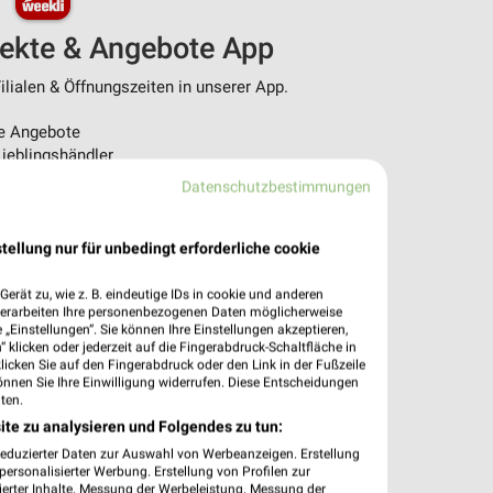
pekte & Angebote App
ilialen & Öffnungszeiten in unserer App.
e Angebote
ieblingshändler
htigungen bei neuen Prospekten
Datenschutzbestimmungen
 Einkauf stressfrei planen
 App jetzt laden oder QR-Code scannen.
tellung nur für unbedingt erforderliche cookie
erät zu, wie z. B. eindeutige IDs in cookie und anderen
verarbeiten Ihre personenbezogenen Daten möglicherweise
„Einstellungen“. Sie können Ihre Einstellungen akzeptieren,
 klicken oder jederzeit auf die Fingerabdruck-Schaltfläche in
klicken Sie auf den Fingerabdruck oder den Link in der Fußzeile
önnen Sie Ihre Einwilligung widerrufen. Diese Entscheidungen
ten.
ite zu analysieren und Folgendes zu tun:
reduzierter Daten zur Auswahl von Werbeanzeigen. Erstellung
ersonalisierter Werbung. Erstellung von Profilen zur
ierter Inhalte. Messung der Werbeleistung. Messung der