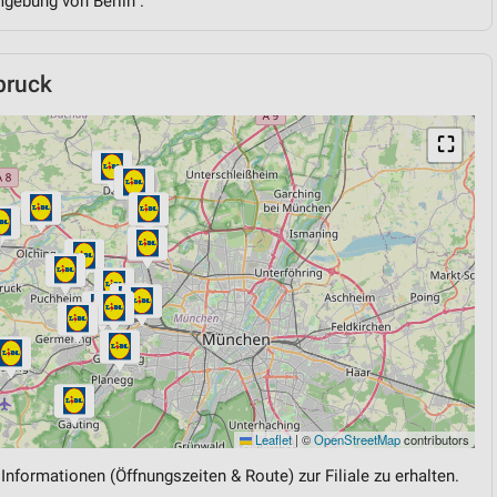
mgebung von Berlin .
bruck
⛶
Leaflet
|
©
OpenStreetMap
contributors
 Informationen (Öffnungszeiten & Route) zur Filiale zu erhalten.