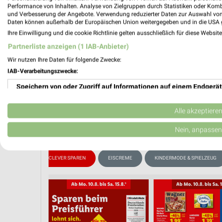
📅
Kalende
Performance von Inhalten. Analyse von Zielgruppen durch Statistiken oder Kom
und Verbesserung der Angebote. Verwendung reduzierter Daten zur Auswahl von
Daten können außerhalb der Europäischen Union weitergegeben und in die USA 
PROSP
Ihre Einwilligung und die cookie Richtlinie gelten ausschließlich für diese Websit
❯
Partnerliste anzeigen (1 IAB-Anbieter)
Wir nutzen Ihre Daten für folgende Zwecke:
IAB-Verarbeitungszwecke:
Speichern von oder Zugriff auf Informationen auf einem Endgerät
Verwendung reduzierter Daten zur Auswahl von Werbeanzeigen
Alle akzeptiere
Erstellung von Profilen für personalisierte Werbung
Nein, anpassen
Verwendung von Profilen zur Auswahl personalisierter Werbung
ONNERSTAG
CLEVER SPAREN
EISCREME
KINDERMODE & SPIELZEUG
Erstellung von Profilen zur Personalisierung von Inhalten
Verwendung von Profilen zur Auswahl personalisierter Inhalte
Messung der Werbeleistung