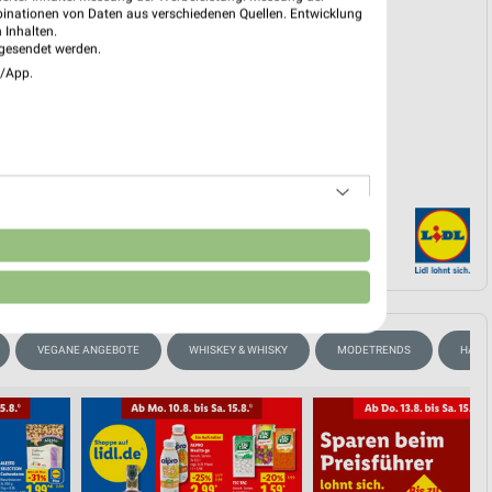
reintrag erstellen
binationen von Daten aus verschiedenen Quellen. Entwicklung
 Inhalten.
gesendet werden.
EKT BLÄTTERN
e/App.
n
VEGANE ANGEBOTE
WHISKEY & WHISKY
MODETRENDS
HAND