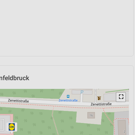
enfeldbruck
⛶