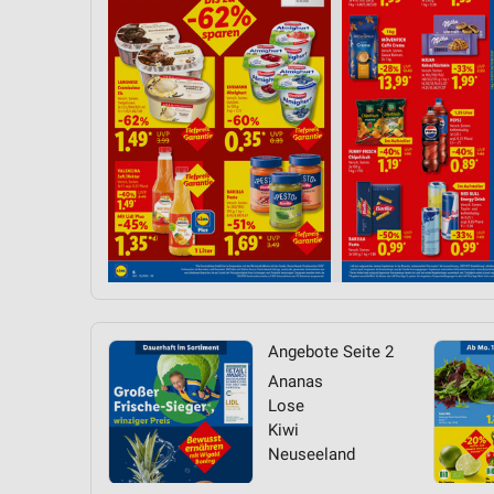
Messung der Performance von Inhalten
Analyse von Zielgruppen durch Statistiken oder Kombinationen 
Quellen
Entwicklung und Verbesserung der Angebote
Verwendung reduzierter Daten zur Auswahl von Inhalten
IAB-Besonderheiten:
Verwendung genauer Standortdaten
Geräte anhand von aktiv angeforderten Informationen identifizie
Nicht-IAB-Verarbeitungszwecke:
Angebote Seite 2
Notwendig
Ananas
Performance
Lose
Kiwi
Funktional
Neuseeland
Werbung