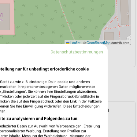
Leaflet
|
©
OpenStreetMap
contributors
Datenschutzbestimmungen
N
NAVIGATION MIT GOOGLE/IOS MAPS
tellung nur für unbedingt erforderliche cookie
erät zu, wie z. B. eindeutige IDs in cookie und anderen
verarbeiten Ihre personenbezogenen Daten möglicherweise
„Einstellungen“. Sie können Ihre Einstellungen akzeptieren,
 klicken oder jederzeit auf die Fingerabdruck-Schaltfläche in
klicken Sie auf den Fingerabdruck oder den Link in der Fußzeile
önnen Sie Ihre Einwilligung widerrufen. Diese Entscheidungen
ospekt für Fürstenfeldbruck ab Mo. den
ten.
ite zu analysieren und Folgendes zu tun:
reduzierter Daten zur Auswahl von Werbeanzeigen. Erstellung
 10. Aug. bis 15. Aug.
ersonalisierter Werbung. Erstellung von Profilen zur
ierter Inhalte. Messung der Werbeleistung. Messung der