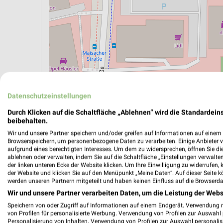
ÖPNV ANZEIGEN
LADESÄULEN ANZEIGE
Datenschutzeinstellungen
Durch Klicken auf die Schaltfläche „Ablehnen“ wird die Standardeins
beibehalten.
Aktuelle Angebote in dieser Filiale
Wir und unsere Partner speichern und/oder greifen auf Informationen auf einem G
Anzahl Prospekte: 2
Browserspeichern, um personenbezogene Daten zu verarbeiten. Einige Anbieter 
aufgrund eines berechtigten Interesses. Um dem zu widersprechen, öffnen Sie die 
Letztes Prospektupdate: vor 12 Stunden
ablehnen oder verwalten, indem Sie auf die Schaltfläche „Einstellungen verwalten“
der linken unteren Ecke der Website klicken. Um Ihre Einwilligung zu widerrufen, 
der Website und klicken Sie auf den Menüpunkt „Meine Daten“. Auf dieser Seite k
Lidl Pr
werden unseren Partnern mitgeteilt und haben keinen Einfluss auf die Browserda
10.08.
Wir und unsere Partner verarbeiten Daten, um die Leistung der Webs
Speichern von oder Zugriff auf Informationen auf einem Endgerät. Verwendung 
Gültig von
von Profilen für personalisierte Werbung. Verwendung von Profilen zur Auswahl p
Personalisierung von Inhalten. Verwendung von Profilen zur Auswahl personalis