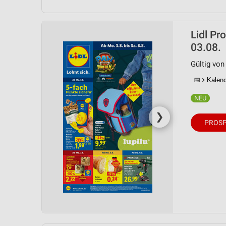
Lidl Pr
03.08.
Gültig von
📅
Kalende
❯
PROSP