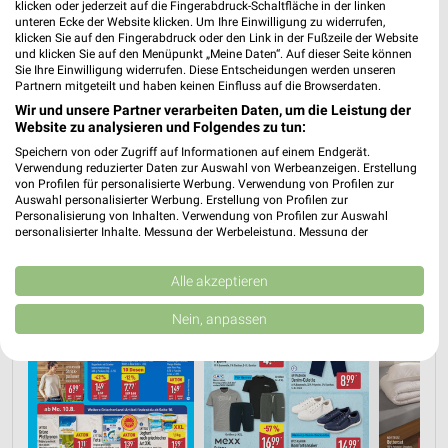
klicken oder jederzeit auf die Fingerabdruck-Schaltfläche in der linken
unteren Ecke der Website klicken. Um Ihre Einwilligung zu widerrufen,
klicken Sie auf den Fingerabdruck oder den Link in der Fußzeile der Website
PROSPEKT BLÄTTERN
und klicken Sie auf den Menüpunkt „Meine Daten“. Auf dieser Seite können
Sie Ihre Einwilligung widerrufen. Diese Entscheidungen werden unseren
Partnern mitgeteilt und haben keinen Einfluss auf die Browserdaten.
Wir und unsere Partner verarbeiten Daten, um die Leistung der
Website zu analysieren und Folgendes zu tun:
ANGEBOTE AB DONNERSTAG
ANGEBOTE AB MONTAG
AKTIONEN, R
Speichern von oder Zugriff auf Informationen auf einem Endgerät.
Verwendung reduzierter Daten zur Auswahl von Werbeanzeigen. Erstellung
von Profilen für personalisierte Werbung. Verwendung von Profilen zur
Auswahl personalisierter Werbung. Erstellung von Profilen zur
Personalisierung von Inhalten. Verwendung von Profilen zur Auswahl
personalisierter Inhalte. Messung der Werbeleistung. Messung der
Performance von Inhalten. Analyse von Zielgruppen durch Statistiken oder
Kombinationen von Daten aus verschiedenen Quellen. Entwicklung und
Verbesserung der Angebote. Verwendung reduzierter Daten zur Auswahl
Alle akzeptieren
von Inhalten.
Daten können außerhalb der Europäischen Union weitergegeben und in die
Nein, anpassen
USA gesendet werden.
Ihre Einwilligung und die cookie Richtlinie gelten ausschließlich für diese
Website/App.
Partnerliste anzeigen (1 IAB-Anbieter)
Wir nutzen Ihre Daten für folgende Zwecke:
IAB-Verarbeitungszwecke: