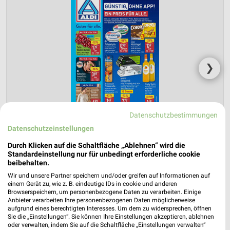
❯
Datenschutzbestimmungen
Datenschutzeinstellungen
Durch Klicken auf die Schaltfläche „Ablehnen“ wird die
Standardeinstellung nur für unbedingt erforderliche cookie
beibehalten.
Wir und unsere Partner speichern und/oder greifen auf Informationen auf
ALDI Nord Prospekt für Fritzlar ab Mo.
einem Gerät zu, wie z. B. eindeutige IDs in cookie und anderen
den 10.08.
Browserspeichern, um personenbezogene Daten zu verarbeiten. Einige
Anbieter verarbeiten Ihre personenbezogenen Daten möglicherweise
aufgrund eines berechtigten Interesses. Um dem zu widersprechen, öffnen
Gültig von 10. Aug. bis 15. Aug.
Sie die „Einstellungen“. Sie können Ihre Einstellungen akzeptieren, ablehnen
oder verwalten, indem Sie auf die Schaltfläche „Einstellungen verwalten“
📅
Kalendereintrag erstellen