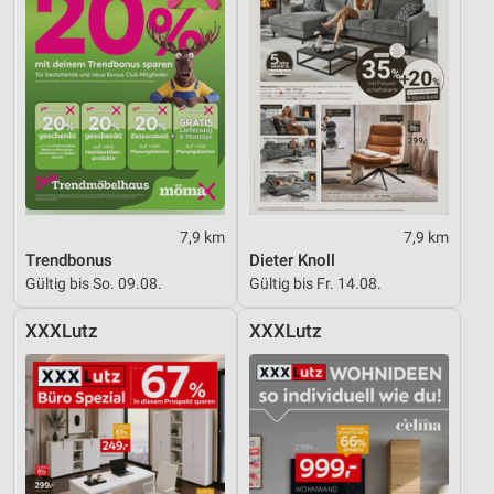
Entwicklung und Verbesserung der Angebote
Verwendung reduzierter Daten zur Auswahl von
Inhalten
IAB-Besonderheiten:
Verwendung genauer Standortdaten
Geräte anhand von aktiv angeforderten
Informationen identifizieren
7,9 km
7,9 km
Nicht-IAB-Verarbeitungszwecke:
Trendbonus
Dieter Knoll
Notwendig
Gültig bis So. 09.08.
Gültig bis Fr. 14.08.
Performance
XXXLutz
XXXLutz
Funktional
Werbung