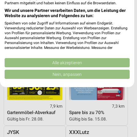
Gültig bis Fr. 14.08.
Noch heute gültig
Partnern mitgeteilt und haben keinen Einfluss auf die Browserdaten.
Wir und unsere Partner verarbeiten Daten, um die Leistung der
XXXLutz
JYSK
Website zu analysieren und Folgendes zu tun:
Speichern von oder Zugriff auf Informationen auf einem Endgerät.
Verwendung reduzierter Daten zur Auswahl von Werbeanzeigen. Erstellung
von Profilen für personalisierte Werbung. Verwendung von Profilen zur
Auswahl personalisierter Werbung. Erstellung von Profilen zur
Personalisierung von Inhalten. Verwendung von Profilen zur Auswahl
personalisierter Inhalte. Messung der Werbeleistung. Messung der
Performance von Inhalten. Analyse von Zielgruppen durch Statistiken oder
Kombinationen von Daten aus verschiedenen Quellen. Entwicklung und
Verbesserung der Angebote. Verwendung reduzierter Daten zur Auswahl
Alle akzeptieren
von Inhalten.
Daten können außerhalb der Europäischen Union weitergegeben und in die
Nein, anpassen
USA gesendet werden.
Ihre Einwilligung und die cookie Richtlinie gelten ausschließlich für diese
Website/App.
Partnerliste anzeigen (1 IAB-Anbieter)
Wir nutzen Ihre Daten für folgende Zwecke:
7,9 km
7,3 km
Gartenmöbel-Abverkauf
Spare bis zu 70%
IAB-Verarbeitungszwecke:
Gültig bis Fr. 28.08.
Gültig bis Sa. 15.08.
Speichern von oder Zugriff auf Informationen
auf einem Endgerät
JYSK
XXXLutz