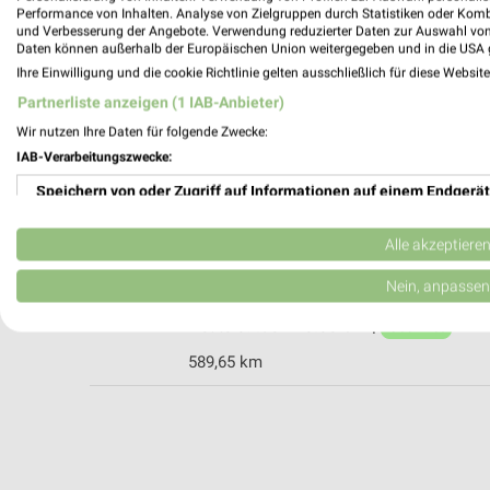
Performance von Inhalten. Analyse von Zielgruppen durch Statistiken oder Kom
und Verbesserung der Angebote. Verwendung reduzierter Daten zur Auswahl von
Daten können außerhalb der Europäischen Union weitergegeben und in die USA 
EURONICS Hagen Wilhelmsdorf
Ihre Einwilligung und die cookie Richtlinie gelten ausschließlich für diese Websit
Zußdorfer Str. 7
Partnerliste anzeigen (1 IAB-Anbieter)
88271 Wilhelmsdorf
Wir nutzen Ihre Daten für folgende Zwecke:
Heute 08:30 - 12:30 14:00 - 18:00 Uhr |
IAB-Verarbeitungszwecke:
589,74 km • Angebote: 1 Prospekt
Speichern von oder Zugriff auf Informationen auf einem Endgerät
Verwendung reduzierter Daten zur Auswahl von Werbeanzeigen
EURONICS XXL Mega Company Pfullendo
Alle akzeptiere
Otterswanger Str. 5/3
Erstellung von Profilen für personalisierte Werbung
Nein, anpassen
88630 Pfullendorf
Heute 09:30 - 20:00 Uhr |
Verwendung von Profilen zur Auswahl personalisierter Werbung
Geöffnet
589,65 km
Erstellung von Profilen zur Personalisierung von Inhalten
Verwendung von Profilen zur Auswahl personalisierter Inhalte
Messung der Werbeleistung