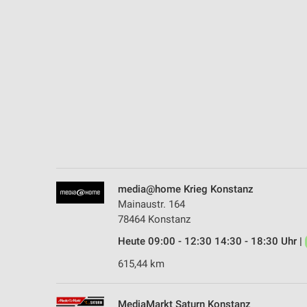
Messung der Performance von Inhalten
Analyse von Zielgruppen durch Statistiken oder Kombinationen 
Quellen
Entwicklung und Verbesserung der Angebote
Verwendung reduzierter Daten zur Auswahl von Inhalten
IAB-Besonderheiten:
Verwendung genauer Standortdaten
Geräte anhand von aktiv angeforderten Informationen identifizie
media@home Krieg Konstanz
Nicht-IAB-Verarbeitungszwecke:
Mainaustr. 164
78464 Konstanz
Notwendig
Heute 09:00 - 12:30 14:30 - 18:30 Uhr |
Performance
615,44 km
Funktional
MediaMarkt Saturn Konstanz
Werbung