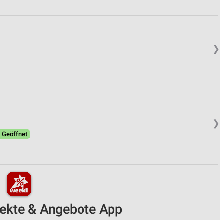
❯
❯
Geöffnet
pekte & Angebote App