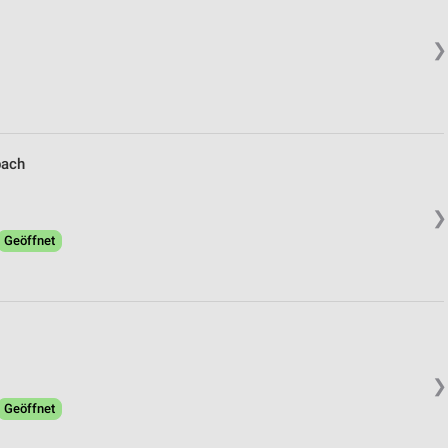
❯
bach
❯
Geöffnet
❯
Geöffnet