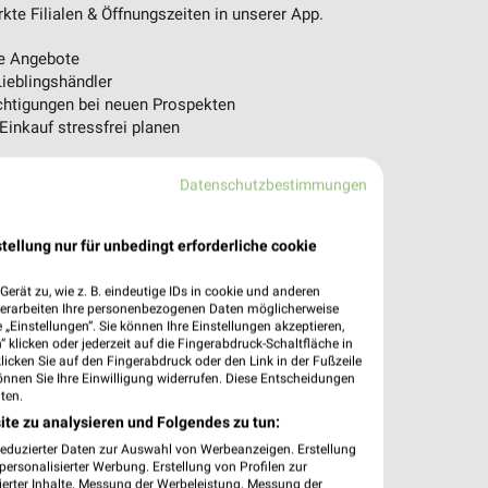
te Filialen & Öffnungszeiten in unserer App.
e Angebote
ieblingshändler
htigungen bei neuen Prospekten
 Einkauf stressfrei planen
 App jetzt laden oder QR-Code scannen.
Datenschutzbestimmungen
tellung nur für unbedingt erforderliche cookie
erät zu, wie z. B. eindeutige IDs in cookie und anderen
verarbeiten Ihre personenbezogenen Daten möglicherweise
„Einstellungen“. Sie können Ihre Einstellungen akzeptieren,
 klicken oder jederzeit auf die Fingerabdruck-Schaltfläche in
klicken Sie auf den Fingerabdruck oder den Link in der Fußzeile
önnen Sie Ihre Einwilligung widerrufen. Diese Entscheidungen
ten.
ite zu analysieren und Folgendes zu tun:
reduzierter Daten zur Auswahl von Werbeanzeigen. Erstellung
ersonalisierter Werbung. Erstellung von Profilen zur
ierter Inhalte. Messung der Werbeleistung. Messung der