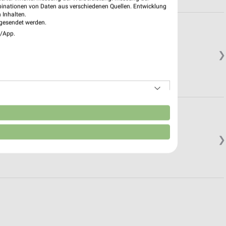
binationen von Daten aus verschiedenen Quellen. Entwicklung
 Inhalten.
gesendet werden.
e/App.
❯
Geöffnet
rf
n
❯