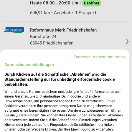
Heute 08:00 - 20:00 Uhr |
Geöffnet
606,91 km • Angebote: 1 Prospekt
Reformhaus Merk Friedrichshafen
Karlstraße 24
❯
88045 Friedrichshafen
609,37 km • Angebote: 1 Prospekt
Datenschutzbestimmungen
Datenschutzeinstellungen
Reformhaus Kuhn Ravensburg
Durch Klicken auf die Schaltfläche „Ablehnen“ wird die
Mittelöschstr. 12
Standardeinstellung nur für unbedingt erforderliche cookie
❯
88213 Ravensburg
beibehalten.
Wir und unsere Partner speichern und/oder greifen auf Informationen auf
592,71 km • Angebote: 1 Prospekt
einem Gerät zu, wie z. B. eindeutige IDs in cookie und anderen
Browserspeichern, um personenbezogene Daten zu verarbeiten. Einige
Anbieter verarbeiten Ihre personenbezogenen Daten möglicherweise
Reformhaus Wicht Radolfzell
aufgrund eines berechtigten Interesses. Um dem zu widersprechen, öffnen
Sie die „Einstellungen“. Sie können Ihre Einstellungen akzeptieren, ablehnen
Teggingerstr. 14
❯
oder verwalten, indem Sie auf die Schaltfläche „Einstellungen verwalten“
78315 Radolfzell
klicken oder jederzeit auf die Fingerabdruck-Schaltfläche in der linken
unteren Ecke der Website klicken. Um Ihre Einwilligung zu widerrufen,