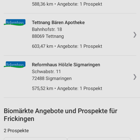
Quellen
588,36 km • Angebote: 1 Prospekt
Entwicklung und Verbesserung der Angebote
Tettnang Bären Apotheke
Verwendung reduzierter Daten zur Auswahl von
Bahnhofstr. 18
❯
Inhalten
88069 Tettnang
IAB-Besonderheiten:
603,47 km • Angebote: 1 Prospekt
Verwendung genauer Standortdaten
Reformhaus Hölzle Sigmaringen
Geräte anhand von aktiv angeforderten
Schwabstr. 11
Informationen identifizieren
❯
72488 Sigmaringen
Nicht-IAB-Verarbeitungszwecke:
575,52 km • Angebote: 1 Prospekt
Notwendig
Performance
Biomärkte Angebote und Prospekte für
Frickingen
Funktional
2 Prospekte
Werbung