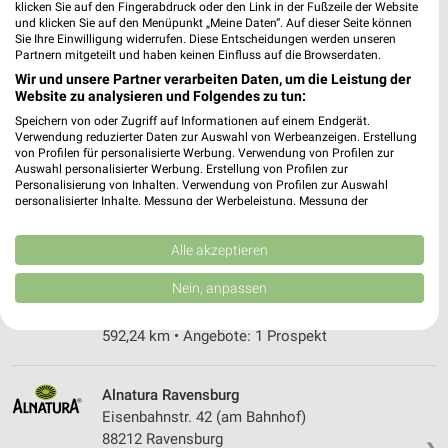
618,26 km • Angebote: 1 Prospekt
klicken Sie auf den Fingerabdruck oder den Link in der Fußzeile der Website
und klicken Sie auf den Menüpunkt „Meine Daten“. Auf dieser Seite können
Sie Ihre Einwilligung widerrufen. Diese Entscheidungen werden unseren
Partnern mitgeteilt und haben keinen Einfluss auf die Browserdaten.
Denns BioMarkt Radolfzell
Wir und unsere Partner verarbeiten Daten, um die Leistung der
Hegaustr. 21
Website zu analysieren und Folgendes zu tun:
78315 Radolfzell
❯
Speichern von oder Zugriff auf Informationen auf einem Endgerät.
Heute 08:00 - 20:00 Uhr |
Geöffnet
Verwendung reduzierter Daten zur Auswahl von Werbeanzeigen. Erstellung
von Profilen für personalisierte Werbung. Verwendung von Profilen zur
617,99 km • Angebote: 1 Prospekt
Auswahl personalisierter Werbung. Erstellung von Profilen zur
Personalisierung von Inhalten. Verwendung von Profilen zur Auswahl
personalisierter Inhalte. Messung der Werbeleistung. Messung der
Performance von Inhalten. Analyse von Zielgruppen durch Statistiken oder
Denns BioMarkt Ravensburg
Kombinationen von Daten aus verschiedenen Quellen. Entwicklung und
Jahnstr. 5
Verbesserung der Angebote. Verwendung reduzierter Daten zur Auswahl
Alle akzeptieren
von Inhalten.
88214 Ravensburg
❯
Daten können außerhalb der Europäischen Union weitergegeben und in die
Nein, anpassen
USA gesendet werden.
Heute 08:00 - 20:00 Uhr |
Geöffnet
Ihre Einwilligung und die cookie Richtlinie gelten ausschließlich für diese
Website/App.
592,24 km • Angebote: 1 Prospekt
Partnerliste anzeigen (1 IAB-Anbieter)
Wir nutzen Ihre Daten für folgende Zwecke:
Alnatura Ravensburg
IAB-Verarbeitungszwecke:
Eisenbahnstr. 42 (am Bahnhof)
88212 Ravensburg
Speichern von oder Zugriff auf Informationen