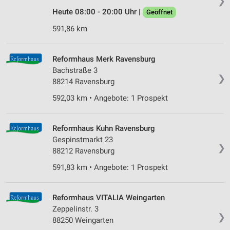
❯
auf einem Endgerät
Heute 08:00 - 20:00 Uhr |
Geöffnet
Verwendung reduzierter Daten zur Auswahl von
591,86 km
Werbeanzeigen
Erstellung von Profilen für personalisierte
Reformhaus Merk Ravensburg
Werbung
Bachstraße 3
❯
88214 Ravensburg
Verwendung von Profilen zur Auswahl
personalisierter Werbung
592,03 km • Angebote: 1 Prospekt
Erstellung von Profilen zur Personalisierung
von Inhalten
Reformhaus Kuhn Ravensburg
Gespinstmarkt 23
Verwendung von Profilen zur Auswahl
❯
88212 Ravensburg
personalisierter Inhalte
591,83 km • Angebote: 1 Prospekt
Messung der Werbeleistung
Messung der Performance von Inhalten
Reformhaus VITALIA Weingarten
Zeppelinstr. 3
❯
Analyse von Zielgruppen durch Statistiken oder
88250 Weingarten
Kombinationen von Daten aus verschiedenen