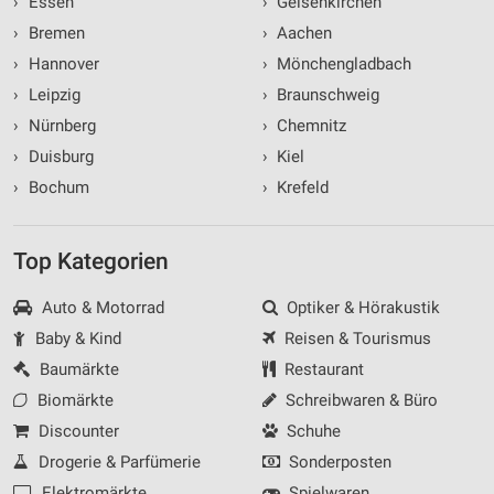
›
Essen
›
Gelsenkirchen
›
Bremen
›
Aachen
›
Hannover
›
Mönchengladbach
›
Leipzig
›
Braunschweig
›
Nürnberg
›
Chemnitz
›
Duisburg
›
Kiel
›
Bochum
›
Krefeld
Top Kategorien
Auto & Motorrad
Optiker & Hörakustik
Baby & Kind
Reisen & Tourismus
Baumärkte
Restaurant
Biomärkte
Schreibwaren & Büro
Discounter
Schuhe
Drogerie & Parfümerie
Sonderposten
Elektromärkte
Spielwaren