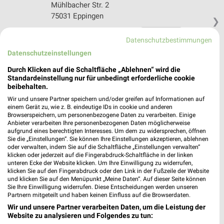
Mühlbacher Str. 2
75031 Eppingen
❯
Heute 08:00 - 20:00 Uhr |
Geschlossen
Datenschutzbestimmungen
491,29 km • Angebote: 3 Prospekte
Datenschutzeinstellungen
Durch Klicken auf die Schaltfläche „Ablehnen“ wird die
Rossmann Heilbronn
Standardeinstellung nur für unbedingt erforderliche cookie
beibehalten.
Wilhelmstr. 35
Wir und unsere Partner speichern und/oder greifen auf Informationen auf
74074 Heilbronn
❯
einem Gerät zu, wie z. B. eindeutige IDs in cookie und anderen
Browserspeichern, um personenbezogene Daten zu verarbeiten. Einige
Heute 09:00 - 20:00 Uhr |
Geschlossen
Anbieter verarbeiten Ihre personenbezogenen Daten möglicherweise
aufgrund eines berechtigten Interesses. Um dem zu widersprechen, öffnen
477,61 km • Angebote: 3 Prospekte
Sie die „Einstellungen“. Sie können Ihre Einstellungen akzeptieren, ablehnen
oder verwalten, indem Sie auf die Schaltfläche „Einstellungen verwalten“
klicken oder jederzeit auf die Fingerabdruck-Schaltfläche in der linken
Ernsting's family Kornwestheim
unteren Ecke der Website klicken. Um Ihre Einwilligung zu widerrufen,
klicken Sie auf den Fingerabdruck oder den Link in der Fußzeile der Website
Bahnhofstraße 23
und klicken Sie auf den Menüpunkt „Meine Daten“. Auf dieser Seite können
70806 Kornwestheim
Sie Ihre Einwilligung widerrufen. Diese Entscheidungen werden unseren
❯
Partnern mitgeteilt und haben keinen Einfluss auf die Browserdaten.
Heute 09:00 - 19:00 Uhr |
Geschlossen
Wir und unsere Partner verarbeiten Daten, um die Leistung der
Website zu analysieren und Folgendes zu tun:
503,48 km