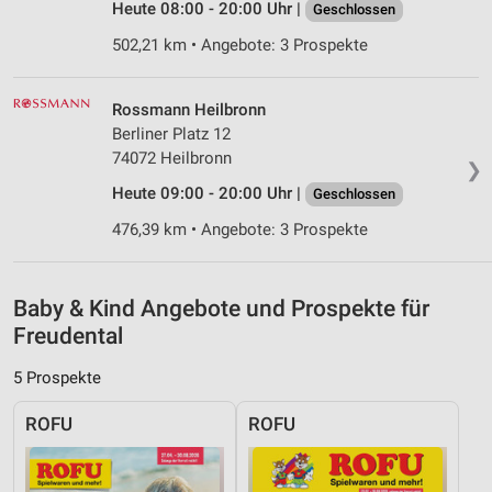
Heute 08:00 - 20:00 Uhr |
Geschlossen
Werbung
502,21 km • Angebote: 3 Prospekte
Verwendung von Profilen zur Auswahl
personalisierter Werbung
Rossmann Heilbronn
Erstellung von Profilen zur Personalisierung
Berliner Platz 12
von Inhalten
74072 Heilbronn
❯
Verwendung von Profilen zur Auswahl
Heute 09:00 - 20:00 Uhr |
Geschlossen
personalisierter Inhalte
476,39 km • Angebote: 3 Prospekte
Messung der Werbeleistung
Messung der Performance von Inhalten
Baby & Kind Angebote und Prospekte für
Freudental
Analyse von Zielgruppen durch Statistiken oder
Kombinationen von Daten aus verschiedenen
5 Prospekte
Quellen
ROFU
ROFU
Entwicklung und Verbesserung der Angebote
Verwendung reduzierter Daten zur Auswahl von
Inhalten