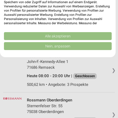
Speichern von oder Zugriff auf Informationen auf einem Endgerät.
Verwendung reduzierter Daten zur Auswahl von Werbeanzeigen. Erstellung
von Profilen für personalisierte Werbung. Verwendung von Profilen zur
Ernsting's family Heilbronn
Auswahl personalisierter Werbung. Erstellung von Profilen zur
Am Wollhaus 1
Personalisierung von Inhalten. Verwendung von Profilen zur Auswahl
74072 Heilbronn
personalisierter Inhalte. Messung der Werbeleistung. Messung der
❯
Performance von Inhalten. Analyse von Zielgruppen durch Statistiken oder
Heute 09:00 - 20:00 Uhr |
Kombinationen von Daten aus verschiedenen Quellen. Entwicklung und
Geschlossen
Verbesserung der Angebote. Verwendung reduzierter Daten zur Auswahl
Alle akzeptieren
476,96 km
von Inhalten.
Daten können außerhalb der Europäischen Union weitergegeben und in die
Nein, anpassen
USA gesendet werden.
Ihre Einwilligung und die cookie Richtlinie gelten ausschließlich für diese
Rossmann Remseck
Website/App.
John-F.-Kennedy-Allee 1
Partnerliste anzeigen (1 IAB-Anbieter)
71686 Remseck
❯
Wir nutzen Ihre Daten für folgende Zwecke:
Heute 08:00 - 20:00 Uhr |
Geschlossen
IAB-Verarbeitungszwecke:
500,62 km • Angebote: 3 Prospekte
Speichern von oder Zugriff auf Informationen
auf einem Endgerät
Rossmann Oberderdingen
Verwendung reduzierter Daten zur Auswahl von
Sternenfelser Str. 55
Werbeanzeigen
75038 Oberderdingen
❯
Erstellung von Profilen für personalisierte