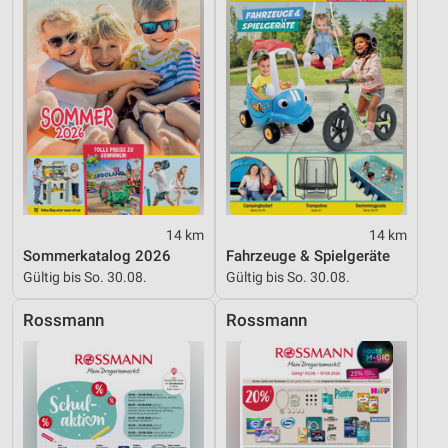
IAB-Besonderheiten:
Verwendung genauer Standortdaten
Geräte anhand von aktiv angeforderten
Informationen identifizieren
Nicht-IAB-Verarbeitungszwecke:
Notwendig
Performance
14 km
14 km
Sommerkatalog 2026
Fahrzeuge & Spielgeräte
Funktional
Gültig bis So. 30.08.
Gültig bis So. 30.08.
Werbung
Rossmann
Rossmann