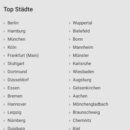
Top Städte
›
Berlin
›
Wuppertal
›
Hamburg
›
Bielefeld
›
München
›
Bonn
›
Köln
›
Mannheim
›
Frankfurt (Main)
›
Münster
›
Stuttgart
›
Karlsruhe
›
Dortmund
›
Wiesbaden
›
Düsseldorf
›
Augsburg
›
Essen
›
Gelsenkirchen
›
Bremen
›
Aachen
›
Hannover
›
Mönchengladbach
›
Leipzig
›
Braunschweig
›
Nürnberg
›
Chemnitz
›
Duisburg
›
Kiel