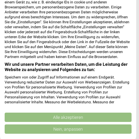
dm Asperg
einem Gerät zu, wie z. B. eindeutige IDs in cookie und anderen
Eglosheimer Straße 75
Browserspeichern, um personenbezogene Daten zu verarbeiten. Einige
Anbieter verarbeiten Ihre personenbezogenen Daten möglicherweise
71679 Asperg
❯
aufgrund eines berechtigten Interesses. Um dem zu widersprechen, öffnen
Sie die „Einstellungen“. Sie können Ihre Einstellungen akzeptieren, ablehnen
Heute 08:00 - 20:00 Uhr |
Geöffnet
oder verwalten, indem Sie auf die Schaltfläche „Einstellungen verwalten“
klicken oder jederzeit auf die Fingerabdruck-Schaltfläche in der linken
501,42 km
unteren Ecke der Website klicken. Um Ihre Einwilligung zu widerrufen,
klicken Sie auf den Fingerabdruck oder den Link in der Fußzeile der Website
und klicken Sie auf den Menüpunkt „Meine Daten“. Auf dieser Seite können
Sie Ihre Einwilligung widerrufen. Diese Entscheidungen werden unseren
Rossmann Möglingen
Partnern mitgeteilt und haben keinen Einfluss auf die Browserdaten.
Ludwigsburger Str. 52
Wir und unsere Partner verarbeiten Daten, um die Leistung der
71696 Möglingen
❯
Website zu analysieren und Folgendes zu tun:
Heute 08:00 - 20:00 Uhr |
Geöffnet
Speichern von oder Zugriff auf Informationen auf einem Endgerät.
Verwendung reduzierter Daten zur Auswahl von Werbeanzeigen. Erstellung
503,39 km • Angebote: 3 Prospekte
von Profilen für personalisierte Werbung. Verwendung von Profilen zur
Auswahl personalisierter Werbung. Erstellung von Profilen zur
Personalisierung von Inhalten. Verwendung von Profilen zur Auswahl
personalisierter Inhalte. Messung der Werbeleistung. Messung der
dm Murr
Performance von Inhalten. Analyse von Zielgruppen durch Statistiken oder
Im Langen Feld 3
Kombinationen von Daten aus verschiedenen Quellen. Entwicklung und
Verbesserung der Angebote. Verwendung reduzierter Daten zur Auswahl
Alle akzeptieren
71711 Murr
❯
von Inhalten.
Daten können außerhalb der Europäischen Union weitergegeben und in die
Heute 08:00 - 21:00 Uhr |
Geöffnet
Nein, anpassen
USA gesendet werden.
492,29 km
Ihre Einwilligung und die cookie Richtlinie gelten ausschließlich für diese