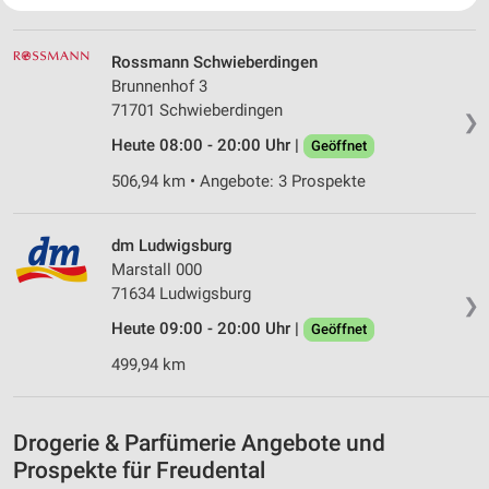
Website/App.
Partnerliste anzeigen (1 IAB-Anbieter)
Rossmann Schwieberdingen
Wir nutzen Ihre Daten für folgende Zwecke:
Brunnenhof 3
IAB-Verarbeitungszwecke:
71701 Schwieberdingen
❯
Speichern von oder Zugriff auf Informationen
Heute 08:00 - 20:00 Uhr |
Geöffnet
auf einem Endgerät
506,94 km • Angebote: 3 Prospekte
Verwendung reduzierter Daten zur Auswahl von
Werbeanzeigen
dm Ludwigsburg
Erstellung von Profilen für personalisierte
Marstall 000
Werbung
71634 Ludwigsburg
❯
Verwendung von Profilen zur Auswahl
Heute 09:00 - 20:00 Uhr |
Geöffnet
personalisierter Werbung
499,94 km
Erstellung von Profilen zur Personalisierung
von Inhalten
Drogerie & Parfümerie Angebote und
Verwendung von Profilen zur Auswahl
Prospekte für Freudental
personalisierter Inhalte