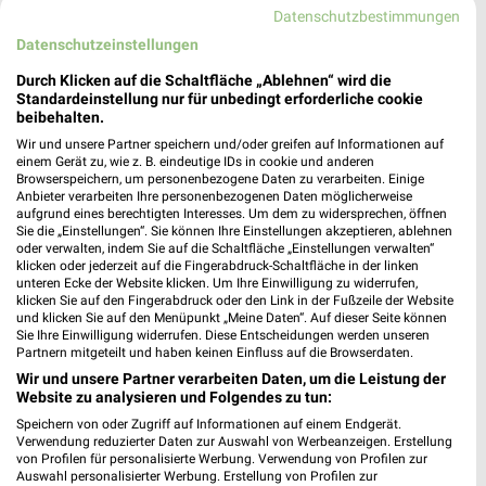
Datenschutzbestimmungen
165,40 km
Datenschutzeinstellungen
Durch Klicken auf die Schaltfläche „Ablehnen“ wird die
Apollo Dresden
Standardeinstellung nur für unbedingt erforderliche cookie
beibehalten.
Kesselsdorfer Str. 16
01159 Dresden
Wir und unsere Partner speichern und/oder greifen auf Informationen auf
❯
einem Gerät zu, wie z. B. eindeutige IDs in cookie und anderen
Heute 09:00 - 13:00 Uhr |
Geschlossen
Browserspeichern, um personenbezogene Daten zu verarbeiten. Einige
Anbieter verarbeiten Ihre personenbezogenen Daten möglicherweise
165,38 km
aufgrund eines berechtigten Interesses. Um dem zu widersprechen, öffnen
Sie die „Einstellungen“. Sie können Ihre Einstellungen akzeptieren, ablehnen
oder verwalten, indem Sie auf die Schaltfläche „Einstellungen verwalten“
klicken oder jederzeit auf die Fingerabdruck-Schaltfläche in der linken
NKD Dresden
unteren Ecke der Website klicken. Um Ihre Einwilligung zu widerrufen,
Kesselsdorfer Str. 16
klicken Sie auf den Fingerabdruck oder den Link in der Fußzeile der Website
und klicken Sie auf den Menüpunkt „Meine Daten“. Auf dieser Seite können
01159 Dresden
❯
Sie Ihre Einwilligung widerrufen. Diese Entscheidungen werden unseren
Partnern mitgeteilt und haben keinen Einfluss auf die Browserdaten.
Heute 09:00 - 16:00 Uhr |
Geöffnet
Wir und unsere Partner verarbeiten Daten, um die Leistung der
165,38 km • Angebote: 2 Prospekte
Website zu analysieren und Folgendes zu tun:
Speichern von oder Zugriff auf Informationen auf einem Endgerät.
Verwendung reduzierter Daten zur Auswahl von Werbeanzeigen. Erstellung
Pepco Dresden
von Profilen für personalisierte Werbung. Verwendung von Profilen zur
Auswahl personalisierter Werbung. Erstellung von Profilen zur
Wiener Platz 4