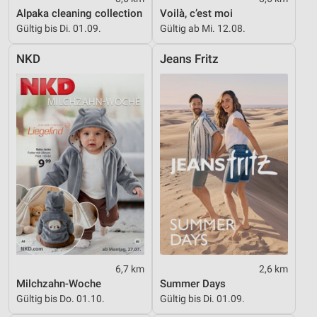
Alpaka cleaning collection
Voilà, c’est moi
Geräte anhand von aktiv angeforderten
Gültig bis Di. 01.09.
Gültig ab Mi. 12.08.
Informationen identifizieren
NKD
Jeans Fritz
Nicht-IAB-Verarbeitungszwecke:
Notwendig
Performance
Funktional
Werbung
6,7 km
2,6 km
Milchzahn-Woche
Summer Days
Gültig bis Do. 01.10.
Gültig bis Di. 01.09.