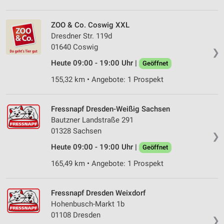
Verwendung von Profilen zur Auswahl
personalisierter Werbung
ZOO & Co. Coswig XXL
Dresdner Str. 119d
Erstellung von Profilen zur Personalisierung
01640 Coswig
von Inhalten
❯
Heute 09:00 - 19:00 Uhr |
Geöffnet
Verwendung von Profilen zur Auswahl
personalisierter Inhalte
155,32 km • Angebote: 1 Prospekt
Messung der Werbeleistung
Fressnapf Dresden-Weißig Sachsen
Messung der Performance von Inhalten
Bautzner Landstraße 291
01328 Sachsen
❯
Analyse von Zielgruppen durch Statistiken oder
Kombinationen von Daten aus verschiedenen
Heute 09:00 - 19:00 Uhr |
Geöffnet
Quellen
165,49 km • Angebote: 1 Prospekt
Entwicklung und Verbesserung der Angebote
Fressnapf Dresden Weixdorf
Verwendung reduzierter Daten zur Auswahl von
Hohenbusch-Markt 1b
Inhalten
01108 Dresden
❯
IAB-Besonderheiten: