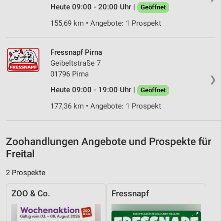
Heute 09:00 - 20:00 Uhr |
Geöffnet
Verwendung genauer Standortdaten
155,69 km • Angebote: 1 Prospekt
Geräte anhand von aktiv angeforderten
Informationen identifizieren
Fressnapf Pirna
Nicht-IAB-Verarbeitungszwecke:
Geibeltstraße 7
Notwendig
01796 Pirna
❯
Heute 09:00 - 19:00 Uhr |
Geöffnet
Performance
177,36 km • Angebote: 1 Prospekt
Funktional
Werbung
Zoohandlungen Angebote und Prospekte für
Freital
2 Prospekte
ZOO & Co.
Fressnapf