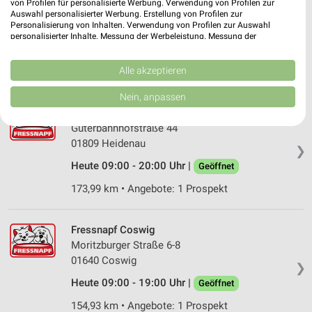
von Profilen für personalisierte Werbung. Verwendung von Profilen zur
Glashütter Straße 85
Auswahl personalisierter Werbung. Erstellung von Profilen zur
Personalisierung von Inhalten. Verwendung von Profilen zur Auswahl
01277 Dresden
❯
personalisierter Inhalte. Messung der Werbeleistung. Messung der
Performance von Inhalten. Analyse von Zielgruppen durch Statistiken oder
Heute 09:00 - 20:00 Uhr |
Geöffnet
Kombinationen von Daten aus verschiedenen Quellen. Entwicklung und
Verbesserung der Angebote. Verwendung reduzierter Daten zur Auswahl
Alle akzeptieren
166,67 km • Angebote: 1 Prospekt
von Inhalten.
Daten können außerhalb der Europäischen Union weitergegeben und in die
Nein, anpassen
USA gesendet werden.
Fressnapf Heidenau
Ihre Einwilligung und die cookie Richtlinie gelten ausschließlich für diese
Güterbahnhofstraße 44
Website/App.
01809 Heidenau
Partnerliste anzeigen (1 IAB-Anbieter)
❯
Heute 09:00 - 20:00 Uhr |
Geöffnet
Wir nutzen Ihre Daten für folgende Zwecke:
IAB-Verarbeitungszwecke:
173,99 km • Angebote: 1 Prospekt
Speichern von oder Zugriff auf Informationen
auf einem Endgerät
Fressnapf Coswig
Verwendung reduzierter Daten zur Auswahl von
Moritzburger Straße 6-8
Werbeanzeigen
01640 Coswig
❯
Heute 09:00 - 19:00 Uhr |
Geöffnet
Erstellung von Profilen für personalisierte
Werbung
154,93 km • Angebote: 1 Prospekt