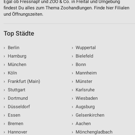
Egal ob Fressnapf und ZOO & Co. in Freital und Umgebung
findest Du alles zum Thema Zoohandlungen. Finde hier Filialen
und Öffnungszeiten.
Top Städte
›
Berlin
›
Wuppertal
›
Hamburg
›
Bielefeld
›
München
›
Bonn
›
Köln
›
Mannheim
›
Frankfurt (Main)
›
Münster
›
Stuttgart
›
Karlsruhe
›
Dortmund
›
Wiesbaden
›
Düsseldorf
›
Augsburg
›
Essen
›
Gelsenkirchen
›
Bremen
›
Aachen
›
Hannover
›
Mönchengladbach