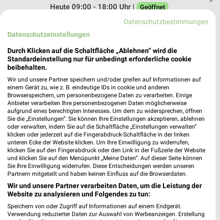
Heute 09:00 - 18:00 Uhr |
Geöffnet
Datenschutzbestimmungen
181,81 km • Angebote: 1 Prospekt
Datenschutzeinstellungen
Durch Klicken auf die Schaltfläche „Ablehnen“ wird die
Fressnapf Dresden
Standardeinstellung nur für unbedingt erforderliche cookie
Industriestraße
beibehalten.
01129 Dresden
❯
Wir und unsere Partner speichern und/oder greifen auf Informationen auf
einem Gerät zu, wie z. B. eindeutige IDs in cookie und anderen
Heute 09:00 - 19:00 Uhr |
Geöffnet
Browserspeichern, um personenbezogene Daten zu verarbeiten. Einige
Anbieter verarbeiten Ihre personenbezogenen Daten möglicherweise
160,42 km • Angebote: 1 Prospekt
aufgrund eines berechtigten Interesses. Um dem zu widersprechen, öffnen
Sie die „Einstellungen“. Sie können Ihre Einstellungen akzeptieren, ablehnen
oder verwalten, indem Sie auf die Schaltfläche „Einstellungen verwalten“
ZOO & Co. Dresden Pieschen
klicken oder jederzeit auf die Fingerabdruck-Schaltfläche in der linken
unteren Ecke der Website klicken. Um Ihre Einwilligung zu widerrufen,
Großenhainer Straße 108a
klicken Sie auf den Fingerabdruck oder den Link in der Fußzeile der Website
01127 Dresden
und klicken Sie auf den Menüpunkt „Meine Daten“. Auf dieser Seite können
❯
Sie Ihre Einwilligung widerrufen. Diese Entscheidungen werden unseren
Heute 09:00 - 19:00 Uhr |
Geöffnet
Partnern mitgeteilt und haben keinen Einfluss auf die Browserdaten.
Wir und unsere Partner verarbeiten Daten, um die Leistung der
161,20 km • Angebote: 1 Prospekt
Website zu analysieren und Folgendes zu tun:
Speichern von oder Zugriff auf Informationen auf einem Endgerät.
Verwendung reduzierter Daten zur Auswahl von Werbeanzeigen. Erstellung
Fressnapf Dresden