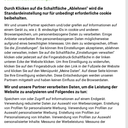
Durch Klicken auf die Schaltfläche „Ablehnen“ wird die
Standardeinstellung nur für unbedingt erforderliche cookie
beibehalten.
Wir und unsere Partner speichern und/oder greifen auf Informationen auf
einem Gerät zu, wie z. B. eindeutige IDs in cookie und anderen
Browserspeichern, um personenbezogene Daten zu verarbeiten. Einige
Anbieter verarbeiten Ihre personenbezogenen Daten möglicherweise
aufgrund eines berechtigten Interesses. Um dem zu widersprechen, öffnen
Sie die „Einstellungen“. Sie können Ihre Einstellungen akzeptieren, ablehnen
oder verwalten, indem Sie auf die Schaltfläche „Einstellungen verwalten“
klicken oder jederzeit auf die Fingerabdruck-Schaltfläche in der linken
unteren Ecke der Website klicken. Um Ihre Einwilligung zu widerrufen,
klicken Sie auf den Fingerabdruck oder den Link in der Fußzeile der Website
und klicken Sie auf den Menüpunkt „Meine Daten“. Auf dieser Seite können
Sie Ihre Einwilligung widerrufen. Diese Entscheidungen werden unseren
MEHR PROSPEKTE
Partnern mitgeteilt und haben keinen Einfluss auf die Browserdaten.
Wir und unsere Partner verarbeiten Daten, um die Leistung der
Website zu analysieren und Folgendes zu tun:
Speichern von oder Zugriff auf Informationen auf einem Endgerät.
Verwendung reduzierter Daten zur Auswahl von Werbeanzeigen. Erstellung
von Profilen für personalisierte Werbung. Verwendung von Profilen zur
Auswahl personalisierter Werbung. Erstellung von Profilen zur
weekli - Prospekte & Angebote App
Personalisierung von Inhalten. Verwendung von Profilen zur Auswahl
personalisierter Inhalte. Messung der Werbeleistung. Messung der
Performance von Inhalten. Analyse von Zielgruppen durch Statistiken oder
Alle Zeemann Angebote immer griffbereit – mit der