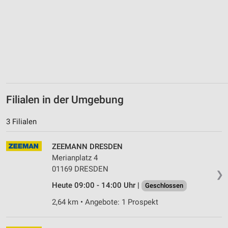
Erstellung von Profilen zur Personalisierung
von Inhalten
Verwendung von Profilen zur Auswahl
personalisierter Inhalte
Messung der Werbeleistung
Messung der Performance von Inhalten
Filialen in der Umgebung
Analyse von Zielgruppen durch Statistiken oder
Kombinationen von Daten aus verschiedenen
Quellen
3 Filialen
Entwicklung und Verbesserung der Angebote
ZEEMANN DRESDEN
Merianplatz 4
Verwendung reduzierter Daten zur Auswahl von
01169 DRESDEN
Inhalten
❯
Heute 09:00 - 14:00 Uhr |
Geschlossen
IAB-Besonderheiten:
2,64 km • Angebote: 1 Prospekt
Verwendung genauer Standortdaten
Geräte anhand von aktiv angeforderten