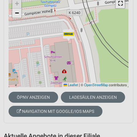
+
⛶
−
Leaflet
|
©
OpenStreetMap
contributors
ÖPNV ANZEIGEN
LADESÄULEN ANZEIGEN
NAVIGATION MIT GOOGLE/IOS MAPS
Aktuelle Angebote in dieser Filiale