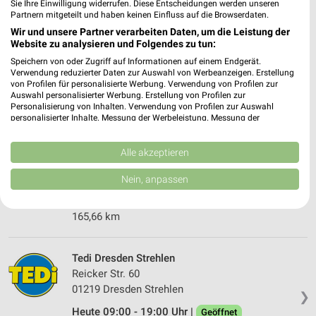
167,92 km
Sie Ihre Einwilligung widerrufen. Diese Entscheidungen werden unseren
Partnern mitgeteilt und haben keinen Einfluss auf die Browserdaten.
Wir und unsere Partner verarbeiten Daten, um die Leistung der
Website zu analysieren und Folgendes zu tun:
Tedi Dresden
Straßburger Platz 1
Speichern von oder Zugriff auf Informationen auf einem Endgerät.
❯
Verwendung reduzierter Daten zur Auswahl von Werbeanzeigen. Erstellung
01307 Dresden
von Profilen für personalisierte Werbung. Verwendung von Profilen zur
Auswahl personalisierter Werbung. Erstellung von Profilen zur
165,66 km
Personalisierung von Inhalten. Verwendung von Profilen zur Auswahl
personalisierter Inhalte. Messung der Werbeleistung. Messung der
Performance von Inhalten. Analyse von Zielgruppen durch Statistiken oder
Tedi Dresden
Kombinationen von Daten aus verschiedenen Quellen. Entwicklung und
Verbesserung der Angebote. Verwendung reduzierter Daten zur Auswahl
Alle akzeptieren
Straßburger Platz 1
von Inhalten.
01307 Dresden
Daten können außerhalb der Europäischen Union weitergegeben und in die
❯
Nein, anpassen
USA gesendet werden.
Heute 09:00 - 20:00 Uhr |
Geöffnet
Ihre Einwilligung und die cookie Richtlinie gelten ausschließlich für diese
Website/App.
165,66 km
Partnerliste anzeigen (1 IAB-Anbieter)
Wir nutzen Ihre Daten für folgende Zwecke:
Tedi Dresden Strehlen
IAB-Verarbeitungszwecke:
Reicker Str. 60
Speichern von oder Zugriff auf Informationen
01219 Dresden Strehlen
❯
auf einem Endgerät
Heute 09:00 - 19:00 Uhr |
Geöffnet