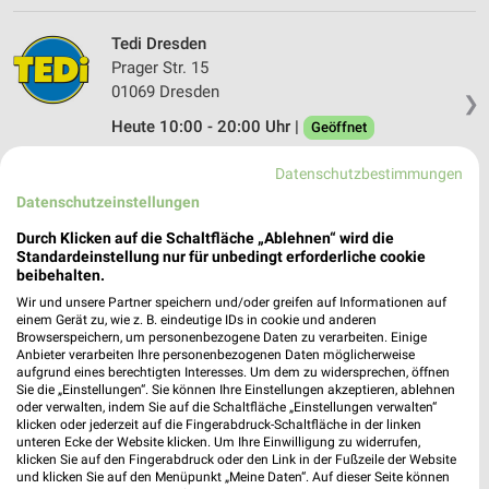
Tedi Dresden
Prager Str. 15
01069 Dresden
❯
Heute 10:00 - 20:00 Uhr |
Geöffnet
165,58 km
Datenschutzbestimmungen
Datenschutzeinstellungen
Tedi Dresden
Durch Klicken auf die Schaltfläche „Ablehnen“ wird die
Lockwitzer Str. 1
Standardeinstellung nur für unbedingt erforderliche cookie
01219 Dresden
beibehalten.
❯
Wir und unsere Partner speichern und/oder greifen auf Informationen auf
Heute 09:00 - 19:00 Uhr |
Geöffnet
einem Gerät zu, wie z. B. eindeutige IDs in cookie und anderen
Browserspeichern, um personenbezogene Daten zu verarbeiten. Einige
167,78 km
Anbieter verarbeiten Ihre personenbezogenen Daten möglicherweise
aufgrund eines berechtigten Interesses. Um dem zu widersprechen, öffnen
Sie die „Einstellungen“. Sie können Ihre Einstellungen akzeptieren, ablehnen
oder verwalten, indem Sie auf die Schaltfläche „Einstellungen verwalten“
TEDi Dresden
klicken oder jederzeit auf die Fingerabdruck-Schaltfläche in der linken
Lockwitzer Str. 13
unteren Ecke der Website klicken. Um Ihre Einwilligung zu widerrufen,
❯
01219 Dresden
klicken Sie auf den Fingerabdruck oder den Link in der Fußzeile der Website
und klicken Sie auf den Menüpunkt „Meine Daten“. Auf dieser Seite können