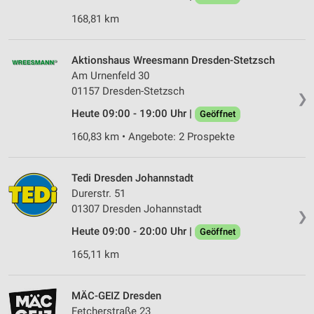
Verwendung reduzierter Daten zur Auswahl von
168,81 km
Werbeanzeigen
Erstellung von Profilen für personalisierte
Aktionshaus Wreesmann Dresden-Stetzsch
Werbung
Am Urnenfeld 30
01157 Dresden-Stetzsch
Verwendung von Profilen zur Auswahl
❯
personalisierter Werbung
Heute 09:00 - 19:00 Uhr |
Geöffnet
Erstellung von Profilen zur Personalisierung
160,83 km • Angebote: 2 Prospekte
von Inhalten
Verwendung von Profilen zur Auswahl
Tedi Dresden Johannstadt
personalisierter Inhalte
Durerstr. 51
01307 Dresden Johannstadt
❯
Messung der Werbeleistung
Heute 09:00 - 20:00 Uhr |
Geöffnet
Messung der Performance von Inhalten
165,11 km
Analyse von Zielgruppen durch Statistiken oder
Kombinationen von Daten aus verschiedenen
MÄC-GEIZ Dresden
Quellen
Fetcherstraße 23