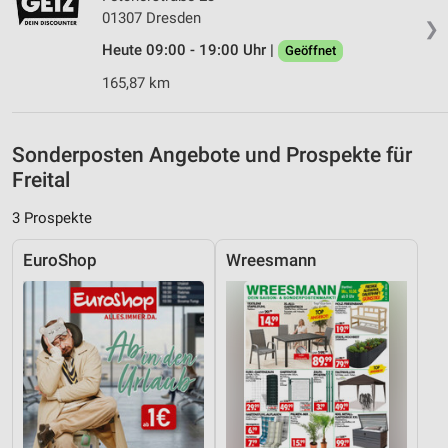
Entwicklung und Verbesserung der Angebote
01307 Dresden
❯
Heute 09:00 - 19:00 Uhr |
Geöffnet
Verwendung reduzierter Daten zur Auswahl von
Inhalten
165,87 km
IAB-Besonderheiten:
Verwendung genauer Standortdaten
Sonderposten Angebote und Prospekte für
Freital
Geräte anhand von aktiv angeforderten
Informationen identifizieren
3 Prospekte
Nicht-IAB-Verarbeitungszwecke:
EuroShop
Wreesmann
Notwendig
Performance
Funktional
Werbung