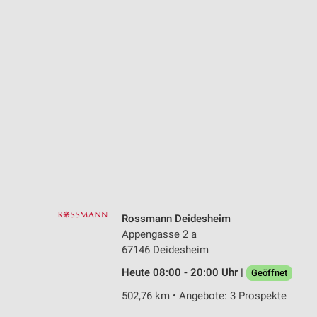
Messung der Performance von Inhalten
Analyse von Zielgruppen durch Statistiken oder Kombinationen 
Quellen
Entwicklung und Verbesserung der Angebote
Verwendung reduzierter Daten zur Auswahl von Inhalten
IAB-Besonderheiten:
Verwendung genauer Standortdaten
Geräte anhand von aktiv angeforderten Informationen identifizie
Nicht-IAB-Verarbeitungszwecke:
Rossmann Deidesheim
Notwendig
Appengasse 2 a
67146 Deidesheim
Performance
Heute 08:00 - 20:00 Uhr |
Geöffnet
Funktional
502,76 km • Angebote: 3 Prospekte
Werbung