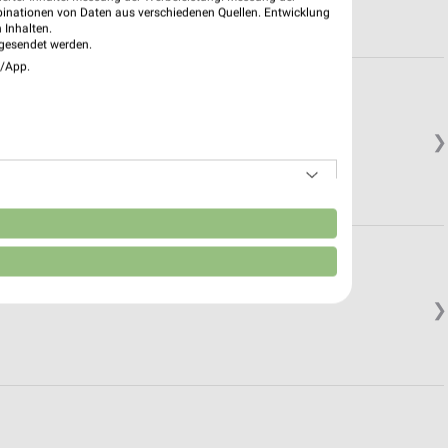
binationen von Daten aus verschiedenen Quellen. Entwicklung
 Inhalten.
gesendet werden.
e/App.
❯
n
❯