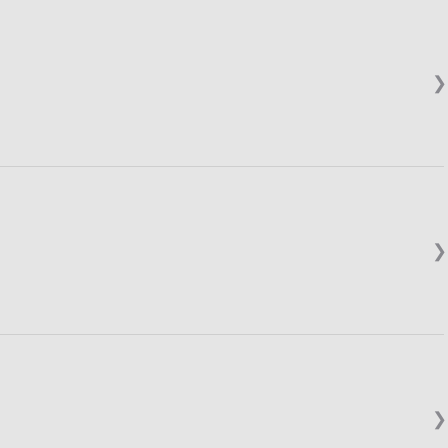
❯
❯
❯