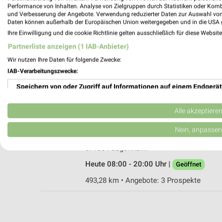
Performance von Inhalten. Analyse von Zielgruppen durch Statistiken oder Kom
und Verbesserung der Angebote. Verwendung reduzierter Daten zur Auswahl von
Daten können außerhalb der Europäischen Union weitergegeben und in die USA 
Ihre Einwilligung und die cookie Richtlinie gelten ausschließlich für diese Websit
Ernsting's family Grünstadt
Partnerliste anzeigen (1 IAB-Anbieter)
Hauptstraße 12
Wir nutzen Ihre Daten für folgende Zwecke:
67269 Grünstadt
IAB-Verarbeitungszwecke:
Heute 09:00 - 18:30 Uhr |
Geöffnet
Speichern von oder Zugriff auf Informationen auf einem Endgerät
492,02 km
Verwendung reduzierter Daten zur Auswahl von Werbeanzeigen
Alle akzeptiere
Rossmann Fußgönheim
Erstellung von Profilen für personalisierte Werbung
Nein, anpassen
Am Weisenheimer Weg 3
Verwendung von Profilen zur Auswahl personalisierter Werbung
67136 Fußgönheim
Heute 08:00 - 20:00 Uhr |
Geöffnet
Erstellung von Profilen zur Personalisierung von Inhalten
493,28 km • Angebote: 3 Prospekte
Verwendung von Profilen zur Auswahl personalisierter Inhalte
Messung der Werbeleistung