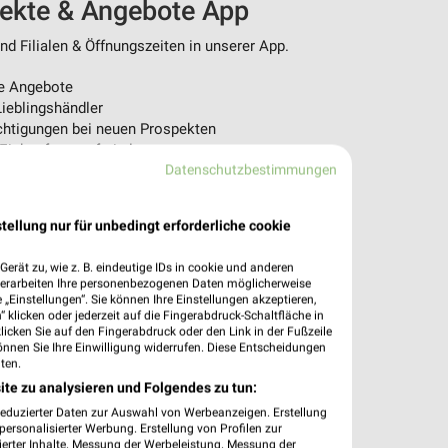
pekte & Angebote App
d Filialen & Öffnungszeiten in unserer App.
e Angebote
ieblingshändler
htigungen bei neuen Prospekten
 Einkauf stressfrei planen
Datenschutzbestimmungen
 App jetzt laden oder QR-Code scannen.
tellung nur für unbedingt erforderliche cookie
erät zu, wie z. B. eindeutige IDs in cookie und anderen
verarbeiten Ihre personenbezogenen Daten möglicherweise
„Einstellungen“. Sie können Ihre Einstellungen akzeptieren,
 klicken oder jederzeit auf die Fingerabdruck-Schaltfläche in
klicken Sie auf den Fingerabdruck oder den Link in der Fußzeile
önnen Sie Ihre Einwilligung widerrufen. Diese Entscheidungen
ten.
ite zu analysieren und Folgendes zu tun:
reduzierter Daten zur Auswahl von Werbeanzeigen. Erstellung
ersonalisierter Werbung. Erstellung von Profilen zur
ierter Inhalte. Messung der Werbeleistung. Messung der