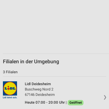
Verwendung genauer Standortdaten
Geräte anhand von aktiv angeforderten
Informationen identifizieren
Nicht-IAB-Verarbeitungszwecke:
Notwendig
Performance
Funktional
Filialen in der Umgebung
Werbung
3 Filialen
Lidl Deidesheim
Buschweg Nord 2
67146 Deidesheim
❯
Heute 07:00 - 20:00 Uhr |
Geöffnet