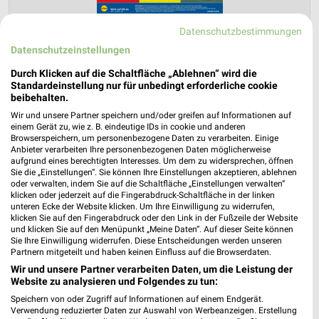
Datenschutzbestimmungen
Datenschutzeinstellungen
Lidl Prospekt für Bad Dürkheim ab Mo.
Durch Klicken auf die Schaltfläche „Ablehnen“ wird die
den 03.08.
Standardeinstellung nur für unbedingt erforderliche cookie
beibehalten.
Gültig von 03. Aug. bis 08. Aug.
Wir und unsere Partner speichern und/oder greifen auf Informationen auf
📅
Kalendereintrag erstellen
einem Gerät zu, wie z. B. eindeutige IDs in cookie und anderen
Browserspeichern, um personenbezogene Daten zu verarbeiten. Einige
Anbieter verarbeiten Ihre personenbezogenen Daten möglicherweise
aufgrund eines berechtigten Interesses. Um dem zu widersprechen, öffnen
PROSPEKT BLÄTTERN
Sie die „Einstellungen“. Sie können Ihre Einstellungen akzeptieren, ablehnen
oder verwalten, indem Sie auf die Schaltfläche „Einstellungen verwalten“
klicken oder jederzeit auf die Fingerabdruck-Schaltfläche in der linken
unteren Ecke der Website klicken. Um Ihre Einwilligung zu widerrufen,
klicken Sie auf den Fingerabdruck oder den Link in der Fußzeile der Website
und klicken Sie auf den Menüpunkt „Meine Daten“. Auf dieser Seite können
WEIN
ANGEBOTE AB FREITAG
BLUMEN
HANDY & SMARTPHONE
Sie Ihre Einwilligung widerrufen. Diese Entscheidungen werden unseren
Partnern mitgeteilt und haben keinen Einfluss auf die Browserdaten.
Wir und unsere Partner verarbeiten Daten, um die Leistung der
Website zu analysieren und Folgendes zu tun:
Speichern von oder Zugriff auf Informationen auf einem Endgerät.
Verwendung reduzierter Daten zur Auswahl von Werbeanzeigen. Erstellung