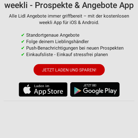
weekli - Prospekte & Angebote App
Verwendung von Profilen zur Auswahl
personalisierter Werbung
Alle Lidl Angebote immer griffbereit – mit der kostenlosen
weekli App für iOS & Android.
Erstellung von Profilen zur Personalisierung
von Inhalten
✔
Standortgenaue Angebote
✔
Folge deinem Lieblingshändler
Verwendung von Profilen zur Auswahl
personalisierter Inhalte
✔
Push-Benachrichtigungen bei neuen Prospekten
✔
Einkaufsliste - Einkauf stressfrei planen
Messung der Werbeleistung
JETZT LADEN UND SPAREN!
Messung der Performance von Inhalten
Analyse von Zielgruppen durch Statistiken oder
Kombinationen von Daten aus verschiedenen
Quellen
Entwicklung und Verbesserung der Angebote
Verwendung reduzierter Daten zur Auswahl von
Inhalten
IAB-Besonderheiten: