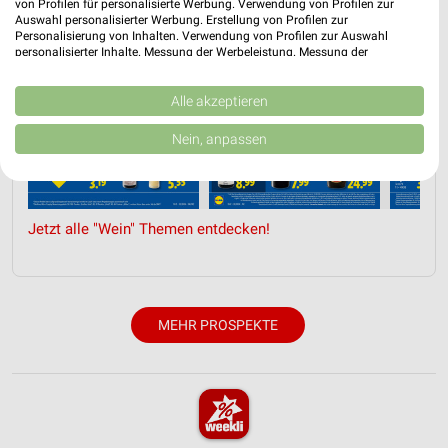
von Profilen für personalisierte Werbung. Verwendung von Profilen zur
Auswahl personalisierter Werbung. Erstellung von Profilen zur
Personalisierung von Inhalten. Verwendung von Profilen zur Auswahl
personalisierter Inhalte. Messung der Werbeleistung. Messung der
Performance von Inhalten. Analyse von Zielgruppen durch Statistiken oder
Kombinationen von Daten aus verschiedenen Quellen. Entwicklung und
Verbesserung der Angebote. Verwendung reduzierter Daten zur Auswahl
Alle akzeptieren
von Inhalten.
Daten können außerhalb der Europäischen Union weitergegeben und in die
Nein, anpassen
USA gesendet werden.
Ihre Einwilligung und die cookie Richtlinie gelten ausschließlich für diese
Website/App.
Partnerliste anzeigen (1 IAB-Anbieter)
Jetzt alle "Wein" Themen entdecken!
Wir nutzen Ihre Daten für folgende Zwecke:
IAB-Verarbeitungszwecke:
Speichern von oder Zugriff auf Informationen
auf einem Endgerät
MEHR PROSPEKTE
Verwendung reduzierter Daten zur Auswahl von
Werbeanzeigen
Erstellung von Profilen für personalisierte
Werbung