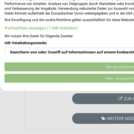
Performance von Inhalten. Analyse von Zielgruppen durch Statistiken oder Kom
und Verbesserung der Angebote. Verwendung reduzierter Daten zur Auswahl von
Daten können außerhalb der Europäischen Union weitergegeben und in die USA 
Ihre Einwilligung und die cookie Richtlinie gelten ausschließlich für diese Websit
Partnerliste anzeigen (1 IAB-Anbieter)
Wir nutzen Ihre Daten für folgende Zwecke:
IAB-Verarbeitungszwecke:
Speichern von oder Zugriff auf Informationen auf einem Endgerät
Verwendung reduzierter Daten zur Auswahl von Werbeanzeigen
Alle akzeptiere
Erstellung von Profilen für personalisierte Werbung
Nein, anpassen
Aktuell kein
Verwendung von Profilen zur Auswahl personalisierter Werbung
ZUR 
Erstellung von Profilen zur Personalisierung von Inhalten
Verwendung von Profilen zur Auswahl personalisierter Inhalte
WEITERE MOD
Messung der Werbeleistung