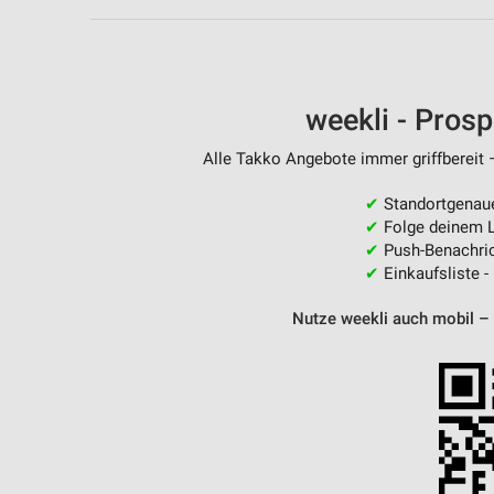
Messung der Performance von Inhalten
Analyse von Zielgruppen durch Statistiken oder Kombinationen 
Quellen
weekli - Pros
Entwicklung und Verbesserung der Angebote
Alle Takko Angebote immer griffbereit 
Verwendung reduzierter Daten zur Auswahl von Inhalten
✔
Standortgenau
IAB-Besonderheiten:
✔
Folge deinem L
Verwendung genauer Standortdaten
✔
Push-Benachric
✔
Einkaufsliste -
Geräte anhand von aktiv angeforderten Informationen identifizie
Nutze weekli auch mobil –
Nicht-IAB-Verarbeitungszwecke:
Notwendig
Performance
Funktional
Werbung