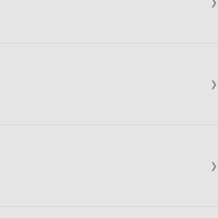
❯
❯
❯