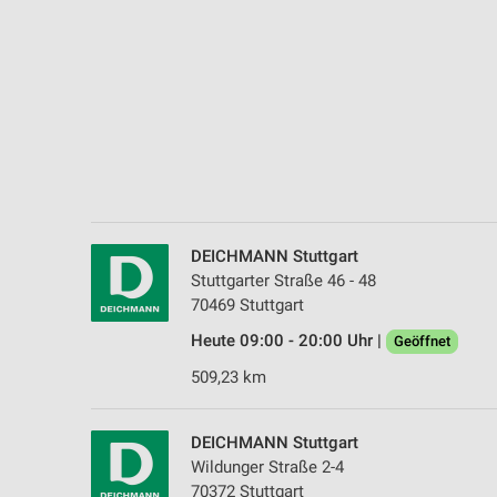
Messung der Performance von Inhalten
Analyse von Zielgruppen durch Statistiken oder Kombinationen 
Quellen
Entwicklung und Verbesserung der Angebote
Verwendung reduzierter Daten zur Auswahl von Inhalten
IAB-Besonderheiten:
Verwendung genauer Standortdaten
DEICHMANN Stuttgart
Stuttgarter Straße 46 - 48
Geräte anhand von aktiv angeforderten Informationen identifizie
70469 Stuttgart
Nicht-IAB-Verarbeitungszwecke:
Heute 09:00 - 20:00 Uhr |
Geöffnet
Notwendig
509,23 km
Performance
DEICHMANN Stuttgart
Funktional
Wildunger Straße 2-4
70372 Stuttgart
Werbung