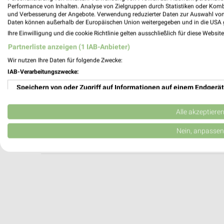
BÄR Outlet Bietigheim-Bissingen
Performance von Inhalten. Analyse von Zielgruppen durch Statistiken oder Kom
und Verbesserung der Angebote. Verwendung reduzierter Daten zur Auswahl von
Pleidelsheimer Str. 15
Daten können außerhalb der Europäischen Union weitergegeben und in die USA 
74321 Bietigheim-Bissingen
Ihre Einwilligung und die cookie Richtlinie gelten ausschließlich für diese Websit
Heute 09:00 - 16:00 Uhr |
Geschlossen
Partnerliste anzeigen (1 IAB-Anbieter)
496,46 km
Wir nutzen Ihre Daten für folgende Zwecke:
IAB-Verarbeitungszwecke:
Speichern von oder Zugriff auf Informationen auf einem Endgerät
DEICHMANN Steinheim
Steinbeisstraße 8
Verwendung reduzierter Daten zur Auswahl von Werbeanzeigen
71711 Steinheim
Alle akzeptiere
Heute 09:00 - 20:00 Uhr |
Geöffnet
Erstellung von Profilen für personalisierte Werbung
Nein, anpassen
490,26 km
Verwendung von Profilen zur Auswahl personalisierter Werbung
Erstellung von Profilen zur Personalisierung von Inhalten
Verwendung von Profilen zur Auswahl personalisierter Inhalte
Messung der Werbeleistung