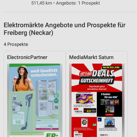
511,45 km • Angebote: 1 Prospekt
Nicht-IAB-Verarbeitungszwecke:
Notwendig
Elektromärkte Angebote und Prospekte für
Performance
Freiberg (Neckar)
Funktional
4 Prospekte
Werbung
ElectronicPartner
MediaMarkt Saturn