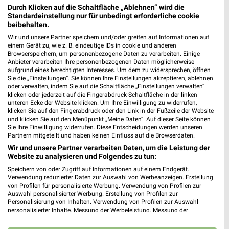
Durch Klicken auf die Schaltfläche „Ablehnen“ wird die
media@home Stütz Ditzingen
Standardeinstellung nur für unbedingt erforderliche cookie
Hirschlander Str. 2
beibehalten.
71254 Ditzingen
Wir und unsere Partner speichern und/oder greifen auf Informationen auf
❯
einem Gerät zu, wie z. B. eindeutige IDs in cookie und anderen
Heute 08:30 - 12:30 15:00 - 18:00 Uhr |
Browserspeichern, um personenbezogene Daten zu verarbeiten. Einige
Anbieter verarbeiten Ihre personenbezogenen Daten möglicherweise
Geschlossen
aufgrund eines berechtigten Interesses. Um dem zu widersprechen, öffnen
Sie die „Einstellungen“. Sie können Ihre Einstellungen akzeptieren, ablehnen
511,88 km
oder verwalten, indem Sie auf die Schaltfläche „Einstellungen verwalten“
klicken oder jederzeit auf die Fingerabdruck-Schaltfläche in der linken
unteren Ecke der Website klicken. Um Ihre Einwilligung zu widerrufen,
EURONICS Mülheim-Kärlich GmbH Ditzingen
klicken Sie auf den Fingerabdruck oder den Link in der Fußzeile der Website
und klicken Sie auf den Menüpunkt „Meine Daten“. Auf dieser Seite können
Berblingerstr. 1
Sie Ihre Einwilligung widerrufen. Diese Entscheidungen werden unseren
❯
71254 Ditzingen
Partnern mitgeteilt und haben keinen Einfluss auf die Browserdaten.
Wir und unsere Partner verarbeiten Daten, um die Leistung der
512,54 km • Angebote: 1 Prospekt
Website zu analysieren und Folgendes zu tun:
Speichern von oder Zugriff auf Informationen auf einem Endgerät.
Verwendung reduzierter Daten zur Auswahl von Werbeanzeigen. Erstellung
EURONICS Handels GmbH Filiale Leinfelden-
von Profilen für personalisierte Werbung. Verwendung von Profilen zur
Echterdingen Ditzingen
Auswahl personalisierter Werbung. Erstellung von Profilen zur
Berblingerstr. 1
Personalisierung von Inhalten. Verwendung von Profilen zur Auswahl
❯
personalisierter Inhalte. Messung der Werbeleistung. Messung der
71254 Ditzingen
Performance von Inhalten. Analyse von Zielgruppen durch Statistiken oder
Kombinationen von Daten aus verschiedenen Quellen. Entwicklung und