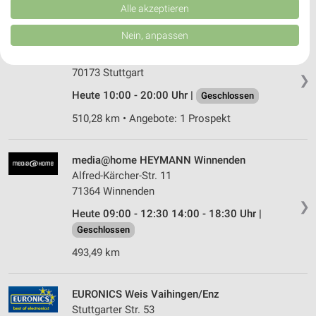
512,54 km • Angebote: 1 Prospekt
Verbesserung der Angebote. Verwendung reduzierter Daten zur Auswahl
Alle akzeptieren
von Inhalten.
Daten können außerhalb der Europäischen Union weitergegeben und in die
Nein, anpassen
MediaMarkt Saturn Stuttgart
USA gesendet werden.
Mailänder Platz 7
Ihre Einwilligung und die cookie Richtlinie gelten ausschließlich für diese
Website/App.
70173 Stuttgart
❯
Partnerliste anzeigen (1 IAB-Anbieter)
Heute 10:00 - 20:00 Uhr |
Geschlossen
Wir nutzen Ihre Daten für folgende Zwecke:
510,28 km • Angebote: 1 Prospekt
IAB-Verarbeitungszwecke:
Speichern von oder Zugriff auf Informationen
auf einem Endgerät
media@home HEYMANN Winnenden
Alfred-Kärcher-Str. 11
Verwendung reduzierter Daten zur Auswahl von
71364 Winnenden
Werbeanzeigen
❯
Heute 09:00 - 12:30 14:00 - 18:30 Uhr |
Erstellung von Profilen für personalisierte
Geschlossen
Werbung
493,49 km
Verwendung von Profilen zur Auswahl
personalisierter Werbung
EURONICS Weis Vaihingen/Enz
Erstellung von Profilen zur Personalisierung
Stuttgarter Str. 53