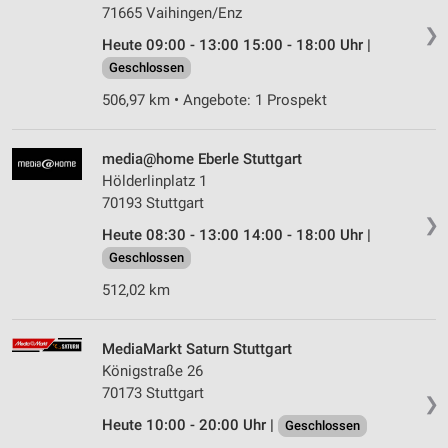
von Inhalten
71665 Vaihingen/Enz
❯
Heute 09:00 - 13:00 15:00 - 18:00 Uhr |
Verwendung von Profilen zur Auswahl
personalisierter Inhalte
Geschlossen
506,97 km • Angebote: 1 Prospekt
Messung der Werbeleistung
Messung der Performance von Inhalten
media@home Eberle Stuttgart
Hölderlinplatz 1
Analyse von Zielgruppen durch Statistiken oder
70193 Stuttgart
Kombinationen von Daten aus verschiedenen
Quellen
❯
Heute 08:30 - 13:00 14:00 - 18:00 Uhr |
Geschlossen
Entwicklung und Verbesserung der Angebote
512,02 km
Verwendung reduzierter Daten zur Auswahl von
Inhalten
MediaMarkt Saturn Stuttgart
IAB-Besonderheiten:
Königstraße 26
Verwendung genauer Standortdaten
70173 Stuttgart
❯
Geräte anhand von aktiv angeforderten
Heute 10:00 - 20:00 Uhr |
Geschlossen
Informationen identifizieren