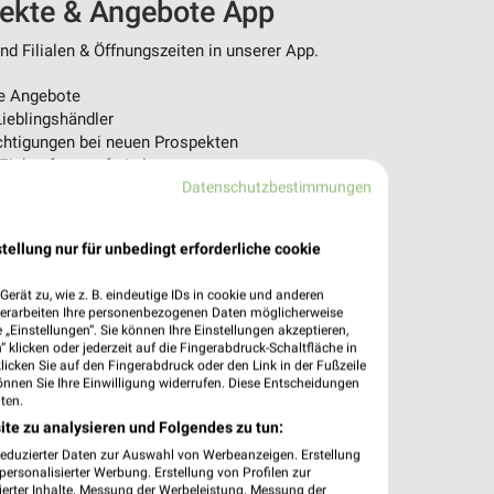
pekte & Angebote App
d Filialen & Öffnungszeiten in unserer App.
e Angebote
ieblingshändler
htigungen bei neuen Prospekten
 Einkauf stressfrei planen
Datenschutzbestimmungen
 App jetzt laden oder QR-Code scannen.
tellung nur für unbedingt erforderliche cookie
erät zu, wie z. B. eindeutige IDs in cookie und anderen
verarbeiten Ihre personenbezogenen Daten möglicherweise
„Einstellungen“. Sie können Ihre Einstellungen akzeptieren,
 klicken oder jederzeit auf die Fingerabdruck-Schaltfläche in
klicken Sie auf den Fingerabdruck oder den Link in der Fußzeile
önnen Sie Ihre Einwilligung widerrufen. Diese Entscheidungen
ten.
ite zu analysieren und Folgendes zu tun:
reduzierter Daten zur Auswahl von Werbeanzeigen. Erstellung
ersonalisierter Werbung. Erstellung von Profilen zur
ierter Inhalte. Messung der Werbeleistung. Messung der