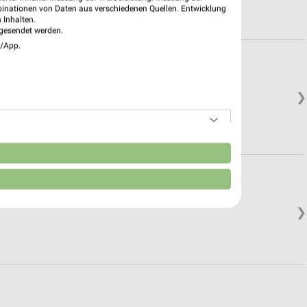
binationen von Daten aus verschiedenen Quellen. Entwicklung
 Inhalten.
gesendet werden.
e/App.
❯
n
❯