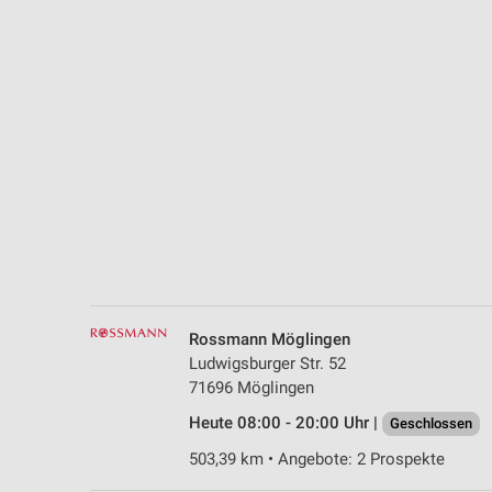
Messung der Performance von Inhalten
Analyse von Zielgruppen durch Statistiken oder Kombinationen 
Quellen
Entwicklung und Verbesserung der Angebote
Verwendung reduzierter Daten zur Auswahl von Inhalten
IAB-Besonderheiten:
Verwendung genauer Standortdaten
Geräte anhand von aktiv angeforderten Informationen identifizie
Nicht-IAB-Verarbeitungszwecke:
Rossmann Möglingen
Notwendig
Ludwigsburger Str. 52
71696 Möglingen
Performance
Heute 08:00 - 20:00 Uhr |
Geschlossen
Funktional
503,39 km • Angebote: 2 Prospekte
Werbung