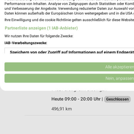
Performance von Inhalten. Analyse von Zielgruppen durch Statistiken oder Kom
und Verbesserung der Angebote. Verwendung reduzierter Daten zur Auswahl von
Daten können außerhalb der Europäischen Union weitergegeben und in die USA 
Ihre Einwilligung und die cookie Richtlinie gelten ausschließlich für diese Websit
Ernsting's family Ludwigsburg
Partnerliste anzeigen (1 IAB-Anbieter)
Kirchstr. 30
Wir nutzen Ihre Daten für folgende Zwecke:
71634 Ludwigsburg
IAB-Verarbeitungszwecke:
Heute 09:00 - 18:00 Uhr |
Geschlossen
Speichern von oder Zugriff auf Informationen auf einem Endgerät
499,99 km
Verwendung reduzierter Daten zur Auswahl von Werbeanzeigen
Alle akzeptiere
Ernsting's family Bietigheim-Bissingen
Erstellung von Profilen für personalisierte Werbung
Nein, anpassen
Talstraße 4
Verwendung von Profilen zur Auswahl personalisierter Werbung
74321 Bietigheim-Bissingen
Heute 09:00 - 20:00 Uhr |
Geschlossen
Erstellung von Profilen zur Personalisierung von Inhalten
496,91 km
Verwendung von Profilen zur Auswahl personalisierter Inhalte
Messung der Werbeleistung