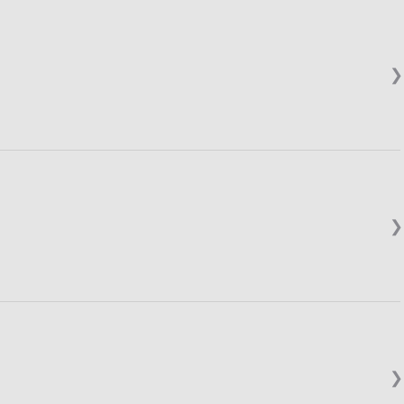
❯
❯
❯