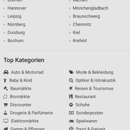
›
Hannover
›
Mönchengladbach
›
Leipzig
›
Braunschweig
›
Nürnberg
›
Chemnitz
›
Duisburg
›
Kiel
›
Bochum
›
Krefeld
Top Kategorien
Auto & Motorrad
Mode & Bekleidung
Baby & Kind
Optiker & Hörakustik
Baumärkte
Reisen & Tourismus
Biomärkte
Restaurant
Discounter
Schuhe
Drogerie & Parfümerie
Sonderposten
Elektromärkte
Spielwaren
Garten & Pflanzen
Sport & Freizeit