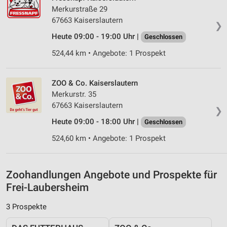
Messung der Performance von Inhalten
Merkurstraße 29
67663 Kaiserslautern
❯
Analyse von Zielgruppen durch Statistiken oder
Heute 09:00 - 19:00 Uhr |
Kombinationen von Daten aus verschiedenen
Geschlossen
Quellen
524,44 km • Angebote: 1 Prospekt
Entwicklung und Verbesserung der Angebote
ZOO & Co. Kaiserslautern
Verwendung reduzierter Daten zur Auswahl von
Merkurstr. 35
Inhalten
67663 Kaiserslautern
❯
IAB-Besonderheiten:
Heute 09:00 - 18:00 Uhr |
Geschlossen
Verwendung genauer Standortdaten
524,60 km • Angebote: 1 Prospekt
Geräte anhand von aktiv angeforderten
Informationen identifizieren
Zoohandlungen Angebote und Prospekte für
Nicht-IAB-Verarbeitungszwecke:
Frei-Laubersheim
Notwendig
3 Prospekte
Performance