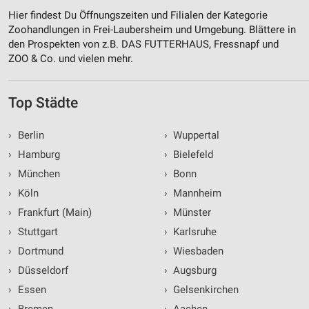
Hier findest Du Öffnungszeiten und Filialen der Kategorie
Zoohandlungen in Frei-Laubersheim und Umgebung. Blättere in
den Prospekten von z.B. DAS FUTTERHAUS, Fressnapf und
ZOO & Co. und vielen mehr.
Top Städte
›
Berlin
›
Wuppertal
›
Hamburg
›
Bielefeld
›
München
›
Bonn
›
Köln
›
Mannheim
›
Frankfurt (Main)
›
Münster
›
Stuttgart
›
Karlsruhe
›
Dortmund
›
Wiesbaden
›
Düsseldorf
›
Augsburg
›
Essen
›
Gelsenkirchen
›
Bremen
›
Aachen