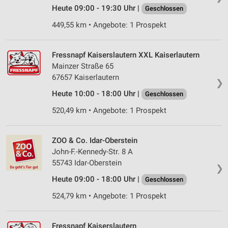
Heute 09:00 - 19:30 Uhr |
Geschlossen
Wir nutzen Ihre Daten für folgende Zwecke:
IAB-Verarbeitungszwecke:
449,55 km • Angebote: 1 Prospekt
Speichern von oder Zugriff auf Informationen
auf einem Endgerät
Fressnapf Kaiserslautern XXL Kaiserlautern
Mainzer Straße 65
Verwendung reduzierter Daten zur Auswahl von
Werbeanzeigen
67657 Kaiserlautern
❯
Heute 10:00 - 18:00 Uhr |
Geschlossen
Erstellung von Profilen für personalisierte
Werbung
520,49 km • Angebote: 1 Prospekt
Verwendung von Profilen zur Auswahl
personalisierter Werbung
ZOO & Co. Idar-Oberstein
John-F.-Kennedy-Str. 8 A
Erstellung von Profilen zur Personalisierung
55743 Idar-Oberstein
von Inhalten
❯
Heute 09:00 - 18:00 Uhr |
Geschlossen
Verwendung von Profilen zur Auswahl
personalisierter Inhalte
524,79 km • Angebote: 1 Prospekt
Messung der Werbeleistung
Fressnapf Kaiserslautern