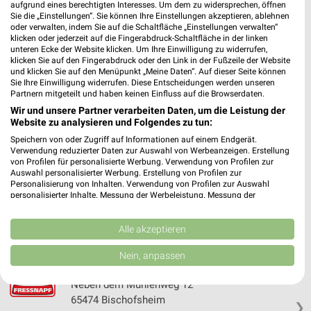
aufgrund eines berechtigten Interesses. Um dem zu widersprechen, öffnen
Sie die „Einstellungen“. Sie können Ihre Einstellungen akzeptieren, ablehnen
oder verwalten, indem Sie auf die Schaltfläche „Einstellungen verwalten“
Fressnapf Worms
klicken oder jederzeit auf die Fingerabdruck-Schaltfläche in der linken
unteren Ecke der Website klicken. Um Ihre Einwilligung zu widerrufen,
Schönauerstraße 18-22
klicken Sie auf den Fingerabdruck oder den Link in der Fußzeile der Website
67547 Worms
❯
und klicken Sie auf den Menüpunkt „Meine Daten“. Auf dieser Seite können
Sie Ihre Einwilligung widerrufen. Diese Entscheidungen werden unseren
Heute 09:00 - 20:00 Uhr |
Geschlossen
Partnern mitgeteilt und haben keinen Einfluss auf die Browserdaten.
Wir und unsere Partner verarbeiten Daten, um die Leistung der
476,89 km • Angebote: 1 Prospekt
Website zu analysieren und Folgendes zu tun:
Speichern von oder Zugriff auf Informationen auf einem Endgerät.
Verwendung reduzierter Daten zur Auswahl von Werbeanzeigen. Erstellung
ZOO & Co. Wiesbaden
von Profilen für personalisierte Werbung. Verwendung von Profilen zur
Hasengartenstr. 25
Auswahl personalisierter Werbung. Erstellung von Profilen zur
65189 Wiesbaden
Personalisierung von Inhalten. Verwendung von Profilen zur Auswahl
❯
personalisierter Inhalte. Messung der Werbeleistung. Messung der
Heute 09:00 - 18:00 Uhr |
Geschlossen
Performance von Inhalten. Analyse von Zielgruppen durch Statistiken oder
Kombinationen von Daten aus verschiedenen Quellen. Entwicklung und
450,31 km • Angebote: 1 Prospekt
Verbesserung der Angebote. Verwendung reduzierter Daten zur Auswahl
Alle akzeptieren
von Inhalten.
Daten können außerhalb der Europäischen Union weitergegeben und in die
Nein, anpassen
USA gesendet werden.
Fressnapf Bischofsheim
Ihre Einwilligung und die cookie Richtlinie gelten ausschließlich für diese
Neben dem Mühlenweg 12
Website/App.
65474 Bischofsheim
❯
Partnerliste anzeigen (1 IAB-Anbieter)