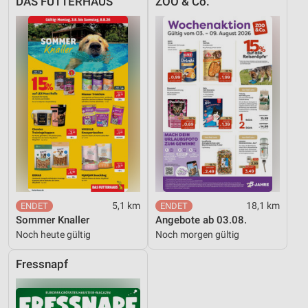
DAS FUTTERHAUS
ZOO & Co.
Funktional
Werbung
5,1 km
18,1 km
Sommer Knaller
Angebote ab 03.08.
Noch heute gültig
Noch morgen gültig
Fressnapf