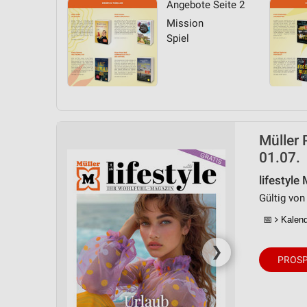
Angebote Seite 2
Messung der Performance von Inhalten
Mission
Analyse von Zielgruppen durch Statistiken oder Kombinationen 
Spiel
Quellen
Entwicklung und Verbesserung der Angebote
Verwendung reduzierter Daten zur Auswahl von Inhalten
IAB-Besonderheiten:
Müller 
Verwendung genauer Standortdaten
01.07.
Geräte anhand von aktiv angeforderten Informationen identifizie
lifestyle
Gültig von 
Nicht-IAB-Verarbeitungszwecke:
📅
Kalende
Notwendig
Performance
❯
PROSP
Funktional
Werbung