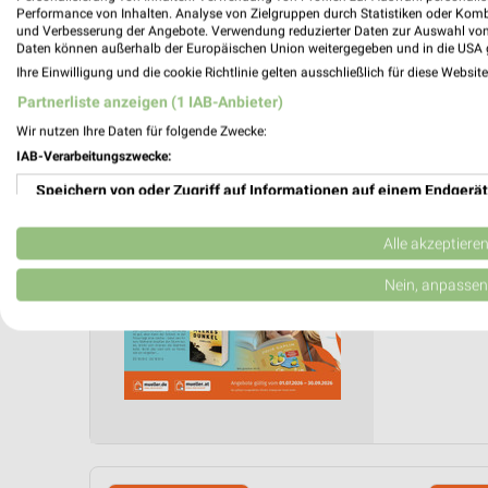
Performance von Inhalten. Analyse von Zielgruppen durch Statistiken oder Kom
und Verbesserung der Angebote. Verwendung reduzierter Daten zur Auswahl von
Daten können außerhalb der Europäischen Union weitergegeben und in die USA 
Müller 
Ihre Einwilligung und die cookie Richtlinie gelten ausschließlich für diese Websit
01.07.
Partnerliste anzeigen (1 IAB-Anbieter)
Taschen
Wir nutzen Ihre Daten für folgende Zwecke:
Gültig von 
IAB-Verarbeitungszwecke:
📅
Kalende
Speichern von oder Zugriff auf Informationen auf einem Endgerät
❯
Verwendung reduzierter Daten zur Auswahl von Werbeanzeigen
Alle akzeptiere
PROSP
Erstellung von Profilen für personalisierte Werbung
Nein, anpassen
Verwendung von Profilen zur Auswahl personalisierter Werbung
Erstellung von Profilen zur Personalisierung von Inhalten
Verwendung von Profilen zur Auswahl personalisierter Inhalte
Messung der Werbeleistung