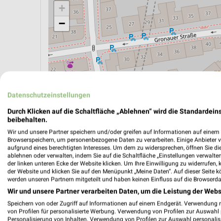
+
−
Datenschutzeinstellungen
Durch Klicken auf die Schaltfläche „Ablehnen“ wird die Standardeins
beibehalten.
Wir und unsere Partner speichern und/oder greifen auf Informationen auf einem G
Browserspeichern, um personenbezogene Daten zu verarbeiten. Einige Anbieter 
aufgrund eines berechtigten Interesses. Um dem zu widersprechen, öffnen Sie die 
ablehnen oder verwalten, indem Sie auf die Schaltfläche „Einstellungen verwalten“
ÖPNV ANZEIGEN
LADESÄULEN ANZEIGE
der linken unteren Ecke der Website klicken. Um Ihre Einwilligung zu widerrufen, 
der Website und klicken Sie auf den Menüpunkt „Meine Daten“. Auf dieser Seite k
werden unseren Partnern mitgeteilt und haben keinen Einfluss auf die Browserda
Wir und unsere Partner verarbeiten Daten, um die Leistung der Webs
Aktuelle Angebote in dieser Filiale
Speichern von oder Zugriff auf Informationen auf einem Endgerät. Verwendung 
Anzahl Prospekte: 4
von Profilen für personalisierte Werbung. Verwendung von Profilen zur Auswahl p
Personalisierung von Inhalten. Verwendung von Profilen zur Auswahl personalis
Letztes Prospektupdate: vor 5 Tagen