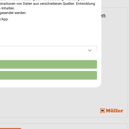
binationen von Daten aus verschiedenen Quellen. Entwicklung
 Inhalten.
gesendet werden.
Prospekt für Frankfurt (Main) ab Mi. den
e/App.
bücher
01. Jul. bis 30. Sep.
reintrag erstellen
n
EKT BLÄTTERN