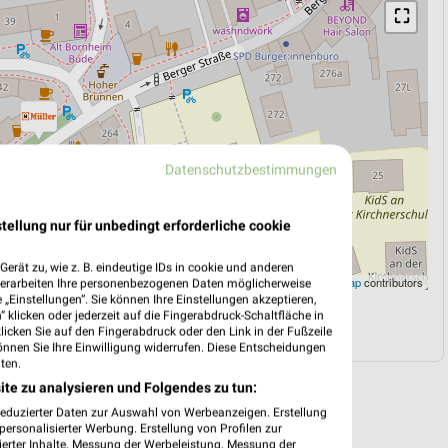
⛶
Datenschutzbestimmungen
tellung nur für unbedingt erforderliche cookie
erät zu, wie z. B. eindeutige IDs in cookie und anderen
Leaflet
|
©
OpenStreetMap
contributors
verarbeiten Ihre personenbezogenen Daten möglicherweise
„Einstellungen“. Sie können Ihre Einstellungen akzeptieren,
 klicken oder jederzeit auf die Fingerabdruck-Schaltfläche in
N
NAVIGATION MIT GOOGLE/IOS MAPS
klicken Sie auf den Fingerabdruck oder den Link in der Fußzeile
önnen Sie Ihre Einwilligung widerrufen. Diese Entscheidungen
ten.
ite zu analysieren und Folgendes zu tun:
reduzierter Daten zur Auswahl von Werbeanzeigen. Erstellung
ersonalisierter Werbung. Erstellung von Profilen zur
ierter Inhalte. Messung der Werbeleistung. Messung der