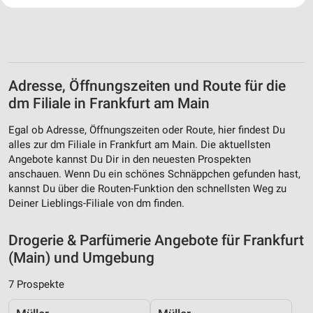
Website/App.
Partnerliste anzeigen (1 IAB-Anbieter)
Wir nutzen Ihre Daten für folgende Zwecke:
IAB-Verarbeitungszwecke:
Adresse, Öffnungszeiten und Route für die
Speichern von oder Zugriff auf Informationen
auf einem Endgerät
dm Filiale in Frankfurt am Main
Verwendung reduzierter Daten zur Auswahl von
Egal ob Adresse, Öffnungszeiten oder Route, hier findest Du
Werbeanzeigen
alles zur dm Filiale in Frankfurt am Main. Die aktuellsten
Angebote kannst Du Dir in den neuesten Prospekten
Erstellung von Profilen für personalisierte
anschauen. Wenn Du ein schönes Schnäppchen gefunden hast,
Werbung
kannst Du über die Routen-Funktion den schnellsten Weg zu
Deiner Lieblings-Filiale von dm finden.
Verwendung von Profilen zur Auswahl
personalisierter Werbung
Drogerie & Parfümerie Angebote für Frankfurt
Erstellung von Profilen zur Personalisierung
(Main) und Umgebung
von Inhalten
7 Prospekte
Verwendung von Profilen zur Auswahl
personalisierter Inhalte