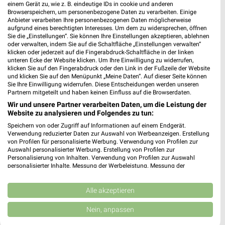
0,57 km
einem Gerät zu, wie z. B. eindeutige IDs in cookie und anderen
Browserspeichern, um personenbezogene Daten zu verarbeiten. Einige
Anbieter verarbeiten Ihre personenbezogenen Daten möglicherweise
aufgrund eines berechtigten Interesses. Um dem zu widersprechen, öffnen
dm Frankfurt am Main
Sie die „Einstellungen“. Sie können Ihre Einstellungen akzeptieren, ablehnen
Kaiserstraße 75
oder verwalten, indem Sie auf die Schaltfläche „Einstellungen verwalten“
klicken oder jederzeit auf die Fingerabdruck-Schaltfläche in der linken
60329 Frankfurt am Main
❯
unteren Ecke der Website klicken. Um Ihre Einwilligung zu widerrufen,
klicken Sie auf den Fingerabdruck oder den Link in der Fußzeile der Website
Heute 08:30 - 22:00 Uhr |
Geschlossen
und klicken Sie auf den Menüpunkt „Meine Daten“. Auf dieser Seite können
Sie Ihre Einwilligung widerrufen. Diese Entscheidungen werden unseren
0,80 km
Partnern mitgeteilt und haben keinen Einfluss auf die Browserdaten.
Wir und unsere Partner verarbeiten Daten, um die Leistung der
Website zu analysieren und Folgendes zu tun:
Speichern von oder Zugriff auf Informationen auf einem Endgerät.
Verwendung reduzierter Daten zur Auswahl von Werbeanzeigen. Erstellung
von Profilen für personalisierte Werbung. Verwendung von Profilen zur
Auswahl personalisierter Werbung. Erstellung von Profilen zur
Personalisierung von Inhalten. Verwendung von Profilen zur Auswahl
personalisierter Inhalte. Messung der Werbeleistung. Messung der
Performance von Inhalten. Analyse von Zielgruppen durch Statistiken oder
Kombinationen von Daten aus verschiedenen Quellen. Entwicklung und
Verbesserung der Angebote. Verwendung reduzierter Daten zur Auswahl
Alle akzeptieren
von Inhalten.
Daten können außerhalb der Europäischen Union weitergegeben und in die
Nein, anpassen
USA gesendet werden.
Ihre Einwilligung und die cookie Richtlinie gelten ausschließlich für diese