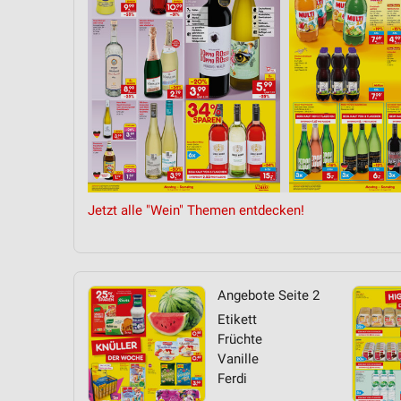
Messung der Performance von Inhalten
Analyse von Zielgruppen durch Statistiken oder Kombinationen 
Quellen
Entwicklung und Verbesserung der Angebote
Verwendung reduzierter Daten zur Auswahl von Inhalten
IAB-Besonderheiten:
Verwendung genauer Standortdaten
Jetzt alle "Wein" Themen entdecken!
Geräte anhand von aktiv angeforderten Informationen identifizie
Nicht-IAB-Verarbeitungszwecke:
Notwendig
Angebote Seite 2
Etikett
Performance
Früchte
Vanille
Funktional
Ferdi
Werbung