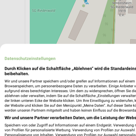
ÖPNV ANZEIGEN
LADESÄULEN ANZEIGE
Datenschutzeinstellungen
Durch Klicken auf die Schaltfläche „Ablehnen“ wird die Standardeins
beibehalten.
Aktuelle Angebote in dieser Filiale
Wir und unsere Partner speichern und/oder greifen auf Informationen auf einem G
Browserspeichern, um personenbezogene Daten zu verarbeiten. Einige Anbieter 
Anzahl Prospekte: 4
aufgrund eines berechtigten Interesses. Um dem zu widersprechen, öffnen Sie die 
Letztes Prospektupdate: Gestern
ablehnen oder verwalten, indem Sie auf die Schaltfläche „Einstellungen verwalten“
der linken unteren Ecke der Website klicken. Um Ihre Einwilligung zu widerrufen, 
der Website und klicken Sie auf den Menüpunkt „Meine Daten“. Auf dieser Seite k
werden unseren Partnern mitgeteilt und haben keinen Einfluss auf die Browserda
Netto M
Wir und unsere Partner verarbeiten Daten, um die Leistung der Webs
(Main) 
Speichern von oder Zugriff auf Informationen auf einem Endgerät. Verwendung 
Gültig von
von Profilen für personalisierte Werbung. Verwendung von Profilen zur Auswahl p
Personalisierung von Inhalten. Verwendung von Profilen zur Auswahl personalis