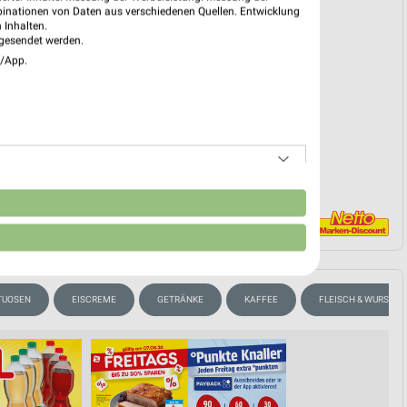
reintrag erstellen
binationen von Daten aus verschiedenen Quellen. Entwicklung
 Inhalten.
gesendet werden.
e/App.
EKT BLÄTTERN
n
ITUOSEN
EISCREME
GETRÄNKE
KAFFEE
FLEISCH & WURST