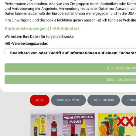
📅
Kalende
Performance von Inhalten. Analyse von Zielgruppen durch Statistiken oder Kom
und Verbesserung der Angebote. Verwendung reduzierter Daten zur Auswahl von
Daten können außerhalb der Europäischen Union weitergegeben und in die USA 
Ihre Einwilligung und die cookie Richtlinie gelten ausschließlich für diese Websit
❯
Partnerliste anzeigen (1 IAB-Anbieter)
PROSP
Wir nutzen Ihre Daten für folgende Zwecke:
IAB-Verarbeitungszwecke:
Speichern von oder Zugriff auf Informationen auf einem Endgerät
Verwendung reduzierter Daten zur Auswahl von Werbeanzeigen
Alle akzeptiere
Erstellung von Profilen für personalisierte Werbung
Nein, anpassen
Verwendung von Profilen zur Auswahl personalisierter Werbung
WEIN
OBST & GEMÜSE
MODETRENDS
SPIR
Erstellung von Profilen zur Personalisierung von Inhalten
Verwendung von Profilen zur Auswahl personalisierter Inhalte
Messung der Werbeleistung