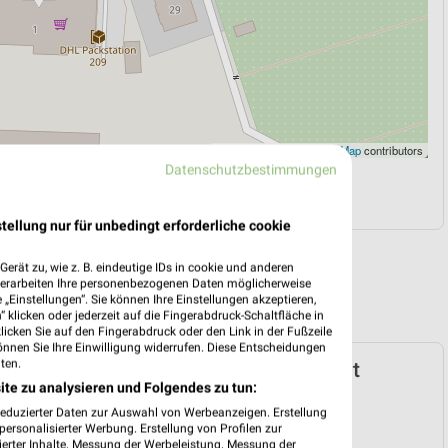
Leaflet
|
©
OpenStreetMap
contributors
Datenschutzbestimmungen
N
NAVIGATION MIT GOOGLE/IOS MAPS
tellung nur für unbedingt erforderliche cookie
erät zu, wie z. B. eindeutige IDs in cookie und anderen
verarbeiten Ihre personenbezogenen Daten möglicherweise
„Einstellungen“. Sie können Ihre Einstellungen akzeptieren,
 klicken oder jederzeit auf die Fingerabdruck-Schaltfläche in
klicken Sie auf den Fingerabdruck oder den Link in der Fußzeile
önnen Sie Ihre Einwilligung widerrufen. Diese Entscheidungen
ten.
arken-Discount Prospekt für Frankfurt
ite zu analysieren und Folgendes zu tun:
ab Mo. den 03.08.
reduzierter Daten zur Auswahl von Werbeanzeigen. Erstellung
 03. Aug. bis 08. Aug.
ersonalisierter Werbung. Erstellung von Profilen zur
ierter Inhalte. Messung der Werbeleistung. Messung der