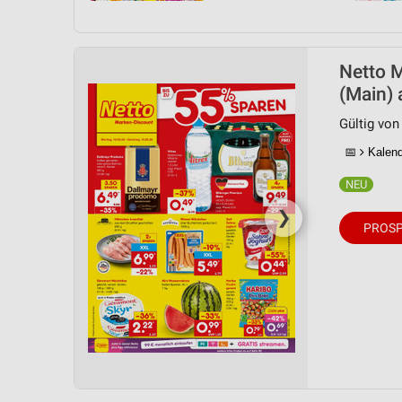
Netto M
(Main) 
Gültig von
📅
Kalende
❯
PROSP