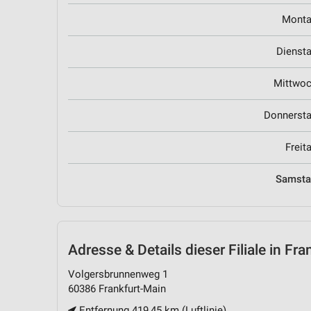
Mont
Dienst
Mittwo
Donnerst
Freit
Samst
Adresse & Details
dieser Filiale in Fr
Volgersbrunnenweg 1
60386 Frankfurt-Main
Entfernung 419,45 km (Luftlinie)