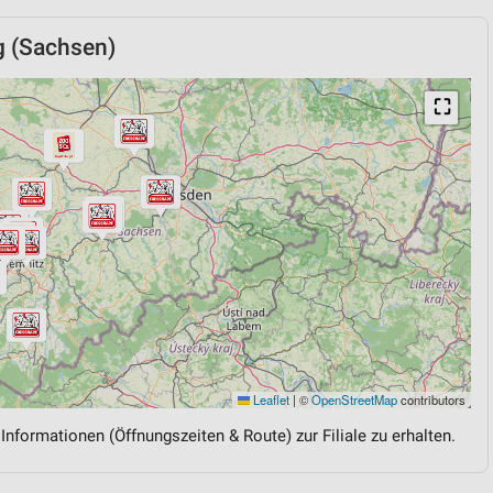
g (Sachsen)
⛶
Leaflet
|
©
OpenStreetMap
contributors
 Informationen (Öffnungszeiten & Route) zur Filiale zu erhalten.