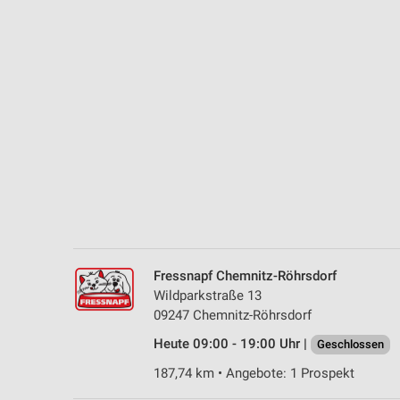
Messung der Performance von Inhalten
Analyse von Zielgruppen durch Statistiken oder Kombinationen 
Quellen
Entwicklung und Verbesserung der Angebote
Verwendung reduzierter Daten zur Auswahl von Inhalten
IAB-Besonderheiten:
Verwendung genauer Standortdaten
Geräte anhand von aktiv angeforderten Informationen identifizie
Nicht-IAB-Verarbeitungszwecke:
Fressnapf Chemnitz-Röhrsdorf
Notwendig
Wildparkstraße 13
09247 Chemnitz-Röhrsdorf
Performance
Heute 09:00 - 19:00 Uhr |
Geschlossen
Funktional
187,74 km • Angebote: 1 Prospekt
Werbung