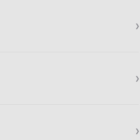
❯
❯
❯