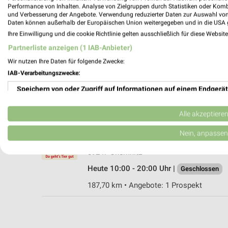
Performance von Inhalten. Analyse von Zielgruppen durch Statistiken oder Kom
und Verbesserung der Angebote. Verwendung reduzierter Daten zur Auswahl von
Daten können außerhalb der Europäischen Union weitergegeben und in die USA 
Ihre Einwilligung und die cookie Richtlinie gelten ausschließlich für diese Websit
Fressnapf Chemnitz
Partnerliste anzeigen (1 IAB-Anbieter)
Zschopauer Straße 253-255
Wir nutzen Ihre Daten für folgende Zwecke:
09126 Chemnitz
IAB-Verarbeitungszwecke:
Heute 09:00 - 18:00 Uhr |
Geschlossen
Speichern von oder Zugriff auf Informationen auf einem Endgerät
192,04 km • Angebote: 1 Prospekt
Verwendung reduzierter Daten zur Auswahl von Werbeanzeigen
Alle akzeptiere
ZOO & Co. Chemnitz-Center
Erstellung von Profilen für personalisierte Werbung
Nein, anpassen
Ringstr. 21
Verwendung von Profilen zur Auswahl personalisierter Werbung
09247 Chemnitz
Heute 10:00 - 20:00 Uhr |
Geschlossen
Erstellung von Profilen zur Personalisierung von Inhalten
187,70 km • Angebote: 1 Prospekt
Verwendung von Profilen zur Auswahl personalisierter Inhalte
Messung der Werbeleistung