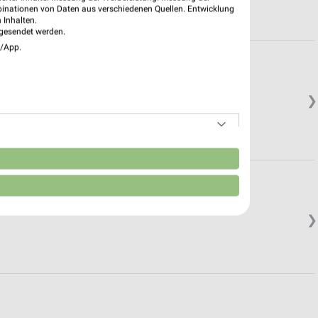
binationen von Daten aus verschiedenen Quellen. Entwicklung
 Inhalten.
gesendet werden.
e/App.
❯
n
❯