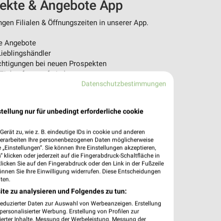
pekte & Angebote App
en Filialen & Öffnungszeiten in unserer App.
e Angebote
ieblingshändler
htigungen bei neuen Prospekten
 Einkauf stressfrei planen
Datenschutzbestimmungen
 App jetzt laden oder QR-Code scannen.
tellung nur für unbedingt erforderliche cookie
erät zu, wie z. B. eindeutige IDs in cookie und anderen
verarbeiten Ihre personenbezogenen Daten möglicherweise
„Einstellungen“. Sie können Ihre Einstellungen akzeptieren,
 klicken oder jederzeit auf die Fingerabdruck-Schaltfläche in
klicken Sie auf den Fingerabdruck oder den Link in der Fußzeile
önnen Sie Ihre Einwilligung widerrufen. Diese Entscheidungen
ten.
ite zu analysieren und Folgendes zu tun:
reduzierter Daten zur Auswahl von Werbeanzeigen. Erstellung
ersonalisierter Werbung. Erstellung von Profilen zur
ierter Inhalte. Messung der Werbeleistung. Messung der