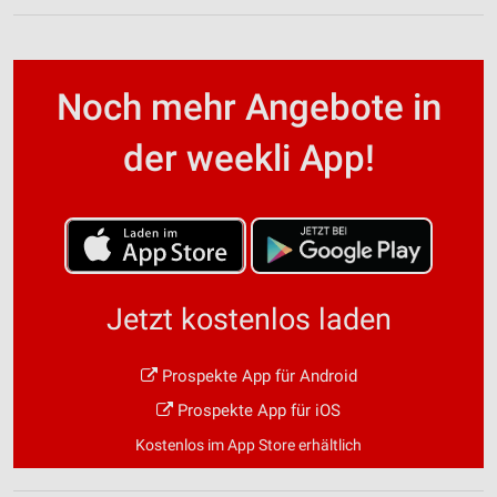
Noch mehr Angebote in
der weekli App!
Jetzt kostenlos laden
Prospekte App für Android
Prospekte App für iOS
Kostenlos im App Store erhältlich