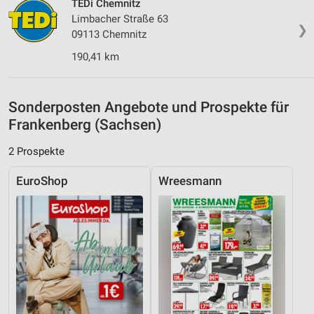
TEDi Chemnitz
Limbacher Straße 63
IAB-Besonderheiten:
❯
09113 Chemnitz
Verwendung genauer Standortdaten
190,41 km
Geräte anhand von aktiv angeforderten
Informationen identifizieren
Sonderposten Angebote und Prospekte für
Nicht-IAB-Verarbeitungszwecke:
Frankenberg (Sachsen)
Notwendig
2 Prospekte
Performance
EuroShop
Wreesmann
Funktional
Werbung