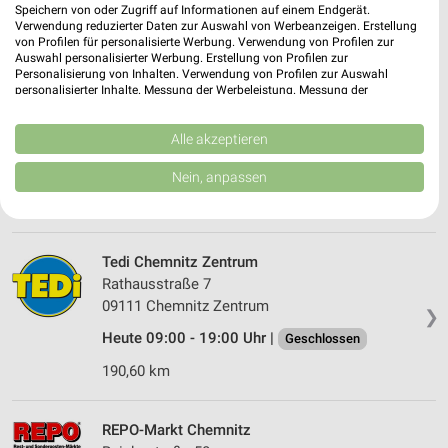
09111 Chemnitz
Speichern von oder Zugriff auf Informationen auf einem Endgerät.
❯
Verwendung reduzierter Daten zur Auswahl von Werbeanzeigen. Erstellung
Heute 08:00 - 19:00 Uhr |
Öffnet in 36 Min.
von Profilen für personalisierte Werbung. Verwendung von Profilen zur
Auswahl personalisierter Werbung. Erstellung von Profilen zur
190,47 km
Personalisierung von Inhalten. Verwendung von Profilen zur Auswahl
personalisierter Inhalte. Messung der Werbeleistung. Messung der
Performance von Inhalten. Analyse von Zielgruppen durch Statistiken oder
Kombinationen von Daten aus verschiedenen Quellen. Entwicklung und
TEDi Chemnitz
Verbesserung der Angebote. Verwendung reduzierter Daten zur Auswahl
Alle akzeptieren
Düsseldorfer Platz 1
von Inhalten.
❯
09111 Chemnitz
Daten können außerhalb der Europäischen Union weitergegeben und in die
Nein, anpassen
USA gesendet werden.
190,38 km
Ihre Einwilligung und die cookie Richtlinie gelten ausschließlich für diese
Website/App.
Partnerliste anzeigen (1 IAB-Anbieter)
Tedi Chemnitz Zentrum
Wir nutzen Ihre Daten für folgende Zwecke:
Rathausstraße 7
IAB-Verarbeitungszwecke:
09111 Chemnitz Zentrum
❯
Speichern von oder Zugriff auf Informationen
Heute 09:00 - 19:00 Uhr |
Geschlossen
auf einem Endgerät
190,60 km
Verwendung reduzierter Daten zur Auswahl von
Werbeanzeigen
REPO-Markt Chemnitz
Erstellung von Profilen für personalisierte