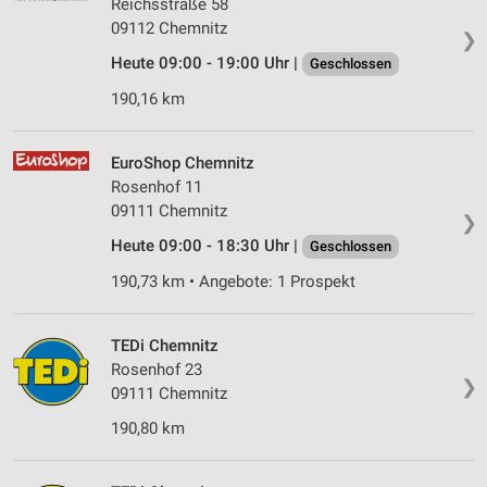
Reichsstraße 58
Werbung
09112 Chemnitz
❯
Verwendung von Profilen zur Auswahl
Heute 09:00 - 19:00 Uhr |
Geschlossen
personalisierter Werbung
190,16 km
Erstellung von Profilen zur Personalisierung
von Inhalten
EuroShop Chemnitz
Rosenhof 11
Verwendung von Profilen zur Auswahl
personalisierter Inhalte
09111 Chemnitz
❯
Heute 09:00 - 18:30 Uhr |
Geschlossen
Messung der Werbeleistung
190,73 km • Angebote: 1 Prospekt
Messung der Performance von Inhalten
Analyse von Zielgruppen durch Statistiken oder
TEDi Chemnitz
Kombinationen von Daten aus verschiedenen
Rosenhof 23
Quellen
❯
09111 Chemnitz
Entwicklung und Verbesserung der Angebote
190,80 km
Verwendung reduzierter Daten zur Auswahl von
Inhalten