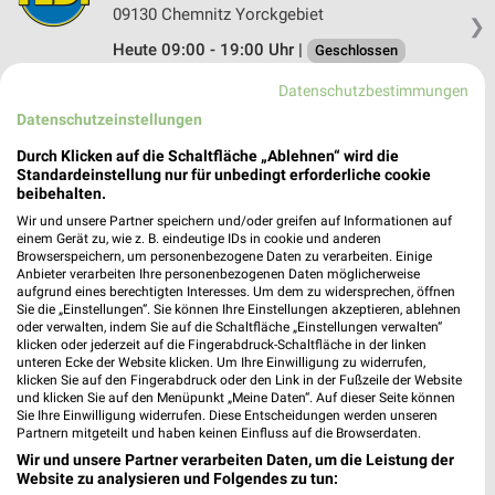
09130 Chemnitz Yorckgebiet
❯
Heute 09:00 - 19:00 Uhr |
Geschlossen
190,12 km
Datenschutzbestimmungen
Datenschutzeinstellungen
TEDİ Chemnitz
Durch Klicken auf die Schaltfläche „Ablehnen“ wird die
Standardeinstellung nur für unbedingt erforderliche cookie
Jakobstr. 10 - 12
❯
beibehalten.
09130 Chemnitz
Wir und unsere Partner speichern und/oder greifen auf Informationen auf
190,42 km
einem Gerät zu, wie z. B. eindeutige IDs in cookie und anderen
Browserspeichern, um personenbezogene Daten zu verarbeiten. Einige
Anbieter verarbeiten Ihre personenbezogenen Daten möglicherweise
aufgrund eines berechtigten Interesses. Um dem zu widersprechen, öffnen
TEDİ Chemnitz
Sie die „Einstellungen“. Sie können Ihre Einstellungen akzeptieren, ablehnen
Jakobstr. 10 - 12
oder verwalten, indem Sie auf die Schaltfläche „Einstellungen verwalten“
❯
klicken oder jederzeit auf die Fingerabdruck-Schaltfläche in der linken
09130 Chemnitz
unteren Ecke der Website klicken. Um Ihre Einwilligung zu widerrufen,
klicken Sie auf den Fingerabdruck oder den Link in der Fußzeile der Website
190,42 km
und klicken Sie auf den Menüpunkt „Meine Daten“. Auf dieser Seite können
Sie Ihre Einwilligung widerrufen. Diese Entscheidungen werden unseren
Partnern mitgeteilt und haben keinen Einfluss auf die Browserdaten.
MÄC-GEIZ Chemnitz
Wir und unsere Partner verarbeiten Daten, um die Leistung der
Bahnhofstraße 1
Website zu analysieren und Folgendes zu tun: