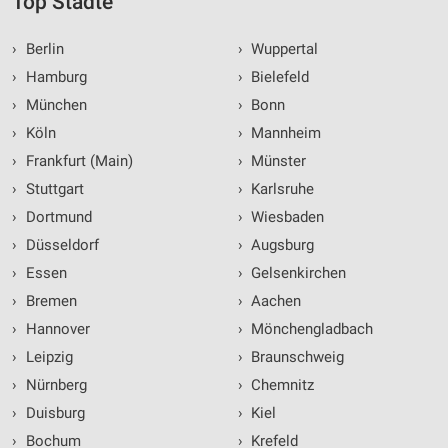
Top Städte
›
Berlin
›
Wuppertal
›
Hamburg
›
Bielefeld
›
München
›
Bonn
›
Köln
›
Mannheim
›
Frankfurt (Main)
›
Münster
›
Stuttgart
›
Karlsruhe
›
Dortmund
›
Wiesbaden
›
Düsseldorf
›
Augsburg
›
Essen
›
Gelsenkirchen
›
Bremen
›
Aachen
›
Hannover
›
Mönchengladbach
›
Leipzig
›
Braunschweig
›
Nürnberg
›
Chemnitz
›
Duisburg
›
Kiel
›
Bochum
›
Krefeld