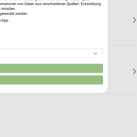
binationen von Daten aus verschiedenen Quellen. Entwicklung
 Inhalten.
gesendet werden.
❯
e/App.
n
❯
in.