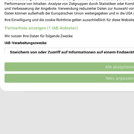
Subway Chemnitz
Performance von Inhalten. Analyse von Zielgruppen durch Statistiken oder Kom
und Verbesserung der Angebote. Verwendung reduzierter Daten zur Auswahl von
Thomas-Mann-Platz 1
Daten können außerhalb der Europäischen Union weitergegeben und in die USA 
09130 Chemnitz
Ihre Einwilligung und die cookie Richtlinie gelten ausschließlich für diese Websit
Heute 10:00 - 20:00 Uhr |
Geschlossen
Partnerliste anzeigen (1 IAB-Anbieter)
188,83 km
Wir nutzen Ihre Daten für folgende Zwecke:
IAB-Verarbeitungszwecke:
Speichern von oder Zugriff auf Informationen auf einem Endgerät
Freddy Fresh Pizza Chemnitz-Ost
Heinrich-Schütz-Straße 55
Verwendung reduzierter Daten zur Auswahl von Werbeanzeigen
09130 Chemnitz
Alle akzeptiere
Heute 10:00 - 22:00 Uhr |
Schließt in 26 M
Erstellung von Profilen für personalisierte Werbung
Nein, anpassen
189,43 km
Verwendung von Profilen zur Auswahl personalisierter Werbung
Erstellung von Profilen zur Personalisierung von Inhalten
Verwendung von Profilen zur Auswahl personalisierter Inhalte
Messung der Werbeleistung