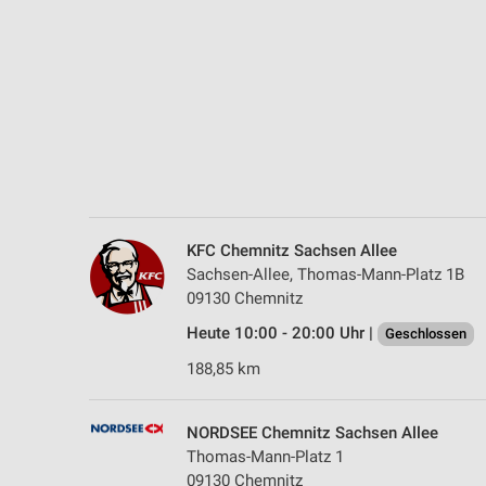
Messung der Performance von Inhalten
Analyse von Zielgruppen durch Statistiken oder Kombinationen 
Quellen
Entwicklung und Verbesserung der Angebote
Verwendung reduzierter Daten zur Auswahl von Inhalten
IAB-Besonderheiten:
Verwendung genauer Standortdaten
KFC Chemnitz Sachsen Allee
Sachsen-Allee, Thomas-Mann-Platz 1B
Geräte anhand von aktiv angeforderten Informationen identifizie
09130 Chemnitz
Nicht-IAB-Verarbeitungszwecke:
Heute 10:00 - 20:00 Uhr |
Geschlossen
Notwendig
188,85 km
Performance
NORDSEE Chemnitz Sachsen Allee
Funktional
Thomas-Mann-Platz 1
09130 Chemnitz
Werbung