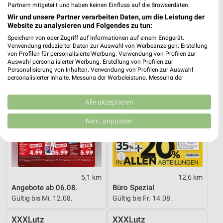
Partnern mitgeteilt und haben keinen Einfluss auf die Browserdaten.
Gültig bis Fr. 14.08.
Noch morgen gültig
Wir und unsere Partner verarbeiten Daten, um die Leistung der
Website zu analysieren und Folgendes zu tun:
Kaufland
XXXLutz
Speichern von oder Zugriff auf Informationen auf einem Endgerät.
Verwendung reduzierter Daten zur Auswahl von Werbeanzeigen. Erstellung
von Profilen für personalisierte Werbung. Verwendung von Profilen zur
Auswahl personalisierter Werbung. Erstellung von Profilen zur
Personalisierung von Inhalten. Verwendung von Profilen zur Auswahl
personalisierter Inhalte. Messung der Werbeleistung. Messung der
Performance von Inhalten. Analyse von Zielgruppen durch Statistiken oder
Kombinationen von Daten aus verschiedenen Quellen. Entwicklung und
Verbesserung der Angebote. Verwendung reduzierter Daten zur Auswahl
Alle akzeptieren
von Inhalten.
Daten können außerhalb der Europäischen Union weitergegeben und in die
Nein, anpassen
USA gesendet werden.
Ihre Einwilligung und die cookie Richtlinie gelten ausschließlich für diese
Website/App.
Partnerliste anzeigen (1 IAB-Anbieter)
Wir nutzen Ihre Daten für folgende Zwecke:
5,1 km
12,6 km
IAB-Verarbeitungszwecke:
Angebote ab 06.08.
Büro Spezial
Speichern von oder Zugriff auf Informationen
Gültig bis Mi. 12.08.
Gültig bis Fr. 14.08.
auf einem Endgerät
XXXLutz
XXXLutz