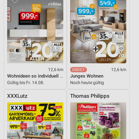
Entwicklung und Verbesserung der Angebote
Verwendung reduzierter Daten zur Auswahl von
Inhalten
IAB-Besonderheiten:
Verwendung genauer Standortdaten
Geräte anhand von aktiv angeforderten
Informationen identifizieren
Nicht-IAB-Verarbeitungszwecke:
12,6 km
12,6 km
Wohnideen so individuell wie du!
Junges Wohnen
Notwendig
Gültig bis Fr. 14.08.
Noch heute gültig
Performance
XXXLutz
Thomas Philipps
Funktional
Werbung