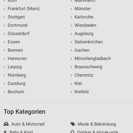
›
Köln
›
Mannheim
›
Frankfurt (Main)
›
Münster
›
Stuttgart
›
Karlsruhe
›
Dortmund
›
Wiesbaden
›
Düsseldorf
›
Augsburg
›
Essen
›
Gelsenkirchen
›
Bremen
›
Aachen
›
Hannover
›
Mönchengladbach
›
Leipzig
›
Braunschweig
›
Nürnberg
›
Chemnitz
›
Duisburg
›
Kiel
›
Bochum
›
Krefeld
Top Kategorien
Auto & Motorrad
Mode & Bekleidung
Baby & Kind
Optiker & Hörakustik