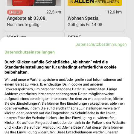
22,5 km
12,6 km
Angebote ab 03.08.
Wohnen Spezial
Noch heute gültig
Gültig bis Fr. 14.08.
XXXLutz
REWE
Datenschutzbestimmungen
Datenschutzeinstellungen
Durch Klicken auf die Schaltfläche „Ablehnen“ wird die
Standardeinstellung nur für unbedingt erforderliche cookie
beibehalten.
Wir und unsere Partner speichern und/oder greifen auf Informationen auf
einem Gerät zu, wie z. B. eindeutige IDs in cookie und anderen
Browserspeichern, um personenbezogene Daten zu verarbeiten. Einige
Anbieter verarbeiten Ihre personenbezogenen Daten möglicherweise
aufgrund eines berechtigten Interesses. Um dem zu widersprechen, öffnen
Sie die „Einstellungen“. Sie können Ihre Einstellungen akzeptieren, ablehnen
oder verwalten, indem Sie auf die Schaltfläche „Einstellungen verwalten“
klicken oder jederzeit auf die Fingerabdruck-Schaltfläche in der linken
unteren Ecke der Website klicken. Um Ihre Einwilligung zu widerrufen,
klicken Sie auf den Fingerabdruck oder den Link in der Fußzeile der Website
12,6 km
6,9 km
und klicken Sie auf den Menüpunkt „Meine Daten“. Auf dieser Seite können
Dieter Knoll
Angebote ab 03.08.
Sie Ihre Einwilligung widerrufen. Diese Entscheidungen werden unseren