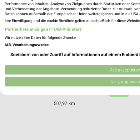
Performance von Inhalten. Analyse von Zielgruppen durch Statistiken oder Kom
und Verbesserung der Angebote. Verwendung reduzierter Daten zur Auswahl von
Daten können außerhalb der Europäischen Union weitergegeben und in die USA 
Ihre Einwilligung und die cookie Richtlinie gelten ausschließlich für diese Websit
BayWa AG Technik Servicezentrum Feldk
Partnerliste anzeigen (1 IAB-Anbieter)
Oberndorfer Str. 24
Wir nutzen Ihre Daten für folgende Zwecke:
85622 Feldkirchen
IAB-Verarbeitungszwecke:
501,06 km
Speichern von oder Zugriff auf Informationen auf einem Endgerät
Verwendung reduzierter Daten zur Auswahl von Werbeanzeigen
hagebaumarkt Grafing
Alle akzeptiere
Haidling 11
Erstellung von Profilen für personalisierte Werbung
Nein, anpassen
85567 Grafing
Heute 08:00 - 17:00 Uhr |
Verwendung von Profilen zur Auswahl personalisierter Werbung
Geöffnet
507,97 km
Erstellung von Profilen zur Personalisierung von Inhalten
Verwendung von Profilen zur Auswahl personalisierter Inhalte
Messung der Werbeleistung