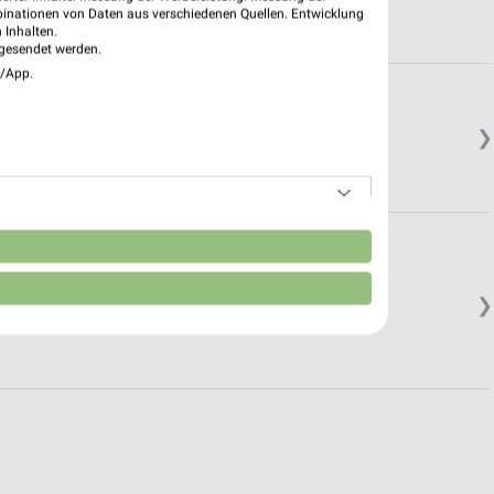
binationen von Daten aus verschiedenen Quellen. Entwicklung
 Inhalten.
gesendet werden.
e/App.
irchen
❯
n
❯