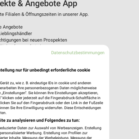
pekte & Angebote App
 Filialen & Öffnungszeiten in unserer App.
e Angebote
ieblingshändler
htigungen bei neuen Prospekten
 Einkauf stressfrei planen
Datenschutzbestimmungen
 App jetzt laden oder QR-Code scannen.
tellung nur für unbedingt erforderliche cookie
erät zu, wie z. B. eindeutige IDs in cookie und anderen
verarbeiten Ihre personenbezogenen Daten möglicherweise
„Einstellungen“. Sie können Ihre Einstellungen akzeptieren,
 klicken oder jederzeit auf die Fingerabdruck-Schaltfläche in
klicken Sie auf den Fingerabdruck oder den Link in der Fußzeile
önnen Sie Ihre Einwilligung widerrufen. Diese Entscheidungen
ten.
ite zu analysieren und Folgendes zu tun:
reduzierter Daten zur Auswahl von Werbeanzeigen. Erstellung
ersonalisierter Werbung. Erstellung von Profilen zur
ierter Inhalte. Messung der Werbeleistung. Messung der