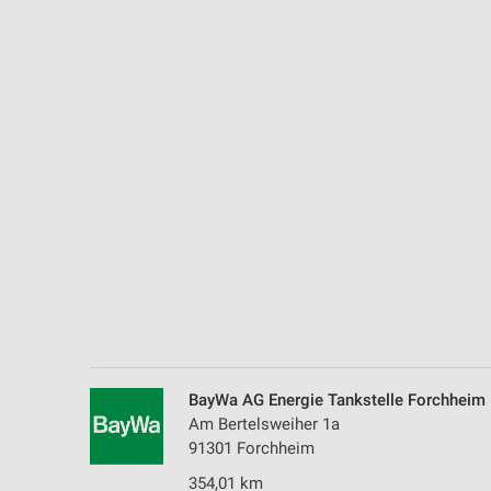
Messung der Performance von Inhalten
Analyse von Zielgruppen durch Statistiken oder Kombinationen 
Quellen
Entwicklung und Verbesserung der Angebote
Verwendung reduzierter Daten zur Auswahl von Inhalten
IAB-Besonderheiten:
Verwendung genauer Standortdaten
Geräte anhand von aktiv angeforderten Informationen identifizie
Nicht-IAB-Verarbeitungszwecke:
Notwendig
Performance
BayWa AG Energie Tankstelle Forchheim
Am Bertelsweiher 1a
Funktional
91301 Forchheim
354,01 km
Werbung