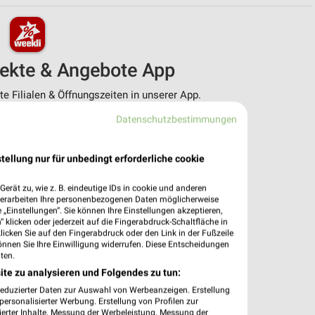
pekte & Angebote App
 Filialen & Öffnungszeiten in unserer App.
Datenschutzbestimmungen
e Angebote
ieblingshändler
htigungen bei neuen Prospekten
tellung nur für unbedingt erforderliche cookie
 Einkauf stressfrei planen
erät zu, wie z. B. eindeutige IDs in cookie und anderen
 App jetzt laden oder QR-Code scannen.
verarbeiten Ihre personenbezogenen Daten möglicherweise
„Einstellungen“. Sie können Ihre Einstellungen akzeptieren,
 klicken oder jederzeit auf die Fingerabdruck-Schaltfläche in
klicken Sie auf den Fingerabdruck oder den Link in der Fußzeile
önnen Sie Ihre Einwilligung widerrufen. Diese Entscheidungen
ten.
ite zu analysieren und Folgendes zu tun:
reduzierter Daten zur Auswahl von Werbeanzeigen. Erstellung
ersonalisierter Werbung. Erstellung von Profilen zur
ierter Inhalte. Messung der Werbeleistung. Messung der