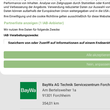
Performance von Inhalten. Analyse von Zielgruppen durch Statistiken oder Kom
und Verbesserung der Angebote. Verwendung reduzierter Daten zur Auswahl von
Daten können außerhalb der Europäischen Union weitergegeben und in die USA 
Ihre Einwilligung und die cookie Richtlinie gelten ausschließlich für diese Websit
Partnerliste anzeigen (1 IAB-Anbieter)
Wir nutzen Ihre Daten für folgende Zwecke:
IAB-Verarbeitungszwecke:
Speichern von oder Zugriff auf Informationen auf einem Endgerät
OBI Forchheim
Äussere Nürnberger Str. 77
Verwendung reduzierter Daten zur Auswahl von Werbeanzeigen
91301 Forchheim
Alle akzeptiere
Heute 08:00 - 20:00 Uhr |
Geschlossen
Erstellung von Profilen für personalisierte Werbung
Nein, anpassen
353,81 km • Angebote: 1 Prospekt
Verwendung von Profilen zur Auswahl personalisierter Werbung
Erstellung von Profilen zur Personalisierung von Inhalten
BayWa AG Technik Servicezentrum Forc
Am Bertelsweiher 1a
Verwendung von Profilen zur Auswahl personalisierter Inhalte
91301 Forchheim
354,01 km
Messung der Werbeleistung