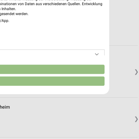
binationen von Daten aus verschiedenen Quellen. Entwicklung
 Inhalten.
gesendet werden.
e/App.
n
❯
hheim
❯