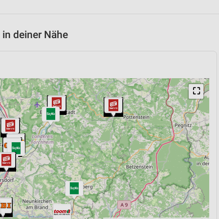
 in deiner Nähe
⛶