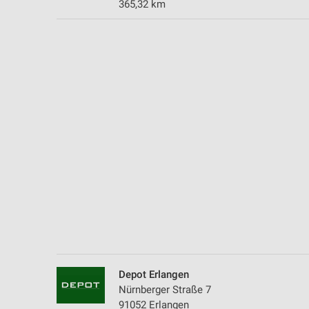
365,32 km
Messung der Performance von Inhalten
Analyse von Zielgruppen durch Statistiken oder Kombinationen 
Quellen
Entwicklung und Verbesserung der Angebote
Verwendung reduzierter Daten zur Auswahl von Inhalten
IAB-Besonderheiten:
Verwendung genauer Standortdaten
Geräte anhand von aktiv angeforderten Informationen identifizie
Nicht-IAB-Verarbeitungszwecke:
Notwendig
Performance
Depot Erlangen
Funktional
Nürnberger Straße 7
91052 Erlangen
Werbung