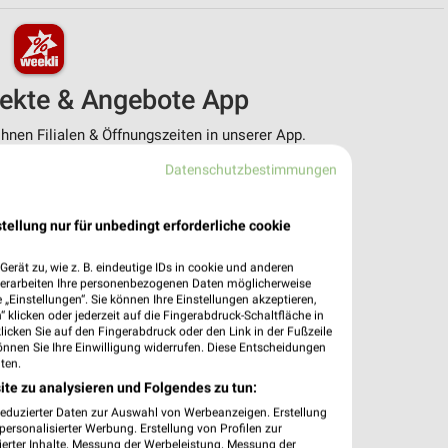
pekte & Angebote App
nen Filialen & Öffnungszeiten in unserer App.
Datenschutzbestimmungen
e Angebote
ieblingshändler
htigungen bei neuen Prospekten
tellung nur für unbedingt erforderliche cookie
 Einkauf stressfrei planen
erät zu, wie z. B. eindeutige IDs in cookie und anderen
 App jetzt laden oder QR-Code scannen.
verarbeiten Ihre personenbezogenen Daten möglicherweise
„Einstellungen“. Sie können Ihre Einstellungen akzeptieren,
 klicken oder jederzeit auf die Fingerabdruck-Schaltfläche in
klicken Sie auf den Fingerabdruck oder den Link in der Fußzeile
önnen Sie Ihre Einwilligung widerrufen. Diese Entscheidungen
ten.
ite zu analysieren und Folgendes zu tun:
reduzierter Daten zur Auswahl von Werbeanzeigen. Erstellung
ersonalisierter Werbung. Erstellung von Profilen zur
ierter Inhalte. Messung der Werbeleistung. Messung der