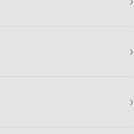
❯
❯
❯