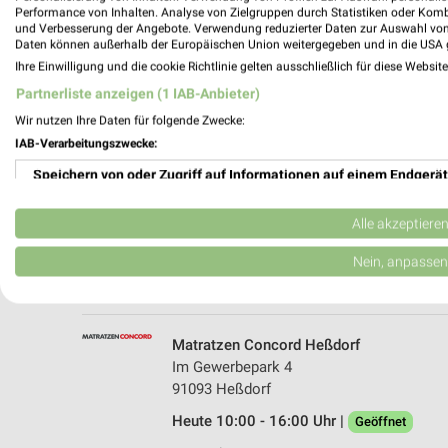
Performance von Inhalten. Analyse von Zielgruppen durch Statistiken oder Kom
und Verbesserung der Angebote. Verwendung reduzierter Daten zur Auswahl von
Daten können außerhalb der Europäischen Union weitergegeben und in die USA 
Ihre Einwilligung und die cookie Richtlinie gelten ausschließlich für diese Websit
Partnerliste anzeigen (1 IAB-Anbieter)
Wir nutzen Ihre Daten für folgende Zwecke:
IAB-Verarbeitungszwecke:
Speichern von oder Zugriff auf Informationen auf einem Endgerät
mömax Hirschaid
Industriestraße 5
Verwendung reduzierter Daten zur Auswahl von Werbeanzeigen
96114 Hirschaid
Alle akzeptiere
Heute 10:00 - 19:00 Uhr |
Geöffnet
Erstellung von Profilen für personalisierte Werbung
Nein, anpassen
344,09 km • Angebote: 1 Prospekt
Verwendung von Profilen zur Auswahl personalisierter Werbung
Erstellung von Profilen zur Personalisierung von Inhalten
Matratzen Concord Heßdorf
Im Gewerbepark 4
Verwendung von Profilen zur Auswahl personalisierter Inhalte
91093 Heßdorf
Heute 10:00 - 16:00 Uhr |
Messung der Werbeleistung
Geöffnet