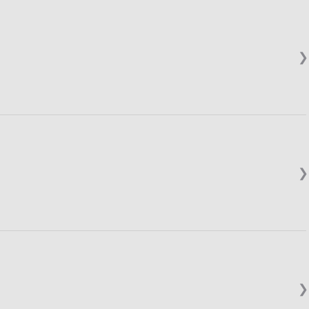
❯
❯
❯