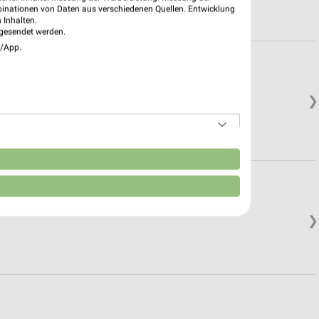
binationen von Daten aus verschiedenen Quellen. Entwicklung
 Inhalten.
gesendet werden.
e/App.
❯
n
❯