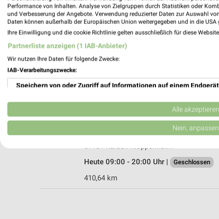
Performance von Inhalten. Analyse von Zielgruppen durch Statistiken oder Kom
und Verbesserung der Angebote. Verwendung reduzierter Daten zur Auswahl von
Daten können außerhalb der Europäischen Union weitergegeben und in die USA 
Ihre Einwilligung und die cookie Richtlinie gelten ausschließlich für diese Websit
Rofu Kinderland Ober-Rosbach
Partnerliste anzeigen (1 IAB-Anbieter)
Nieder-Rosbacher Straße 17
Wir nutzen Ihre Daten für folgende Zwecke:
61191 Rosbach vor der Höhe
IAB-Verarbeitungszwecke:
Heute 09:30 - 19:00 Uhr |
Geschlossen
Speichern von oder Zugriff auf Informationen auf einem Endgerät
409,42 km • Angebote: 3 Prospekte
Verwendung reduzierter Daten zur Auswahl von Werbeanzeigen
Alle akzeptiere
Ernsting's family Karben Kloppenheim
Erstellung von Profilen für personalisierte Werbung
Nein, anpassen
Bahnhofstraße 190 - 196
Verwendung von Profilen zur Auswahl personalisierter Werbung
61184 Karben Kloppenheim
Heute 09:00 - 20:00 Uhr |
Geschlossen
Erstellung von Profilen zur Personalisierung von Inhalten
410,64 km
Verwendung von Profilen zur Auswahl personalisierter Inhalte
Messung der Werbeleistung