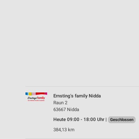
Messung der Performance von Inhalten
Analyse von Zielgruppen durch Statistiken oder Kombinationen 
Quellen
Entwicklung und Verbesserung der Angebote
Verwendung reduzierter Daten zur Auswahl von Inhalten
IAB-Besonderheiten:
Verwendung genauer Standortdaten
Geräte anhand von aktiv angeforderten Informationen identifizie
Nicht-IAB-Verarbeitungszwecke:
Ernsting's family Nidda
Notwendig
Raun 2
63667 Nidda
Performance
Heute 09:00 - 18:00 Uhr |
Geschlossen
Funktional
384,13 km
Werbung