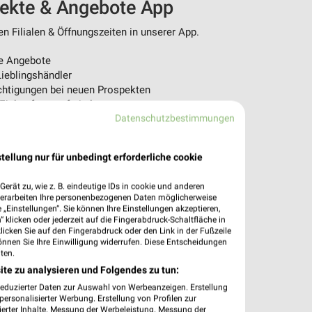
pekte & Angebote App
n Filialen & Öffnungszeiten in unserer App.
e Angebote
ieblingshändler
htigungen bei neuen Prospekten
 Einkauf stressfrei planen
Datenschutzbestimmungen
 App jetzt laden oder QR-Code scannen.
tellung nur für unbedingt erforderliche cookie
erät zu, wie z. B. eindeutige IDs in cookie und anderen
verarbeiten Ihre personenbezogenen Daten möglicherweise
„Einstellungen“. Sie können Ihre Einstellungen akzeptieren,
 klicken oder jederzeit auf die Fingerabdruck-Schaltfläche in
klicken Sie auf den Fingerabdruck oder den Link in der Fußzeile
önnen Sie Ihre Einwilligung widerrufen. Diese Entscheidungen
ten.
ite zu analysieren und Folgendes zu tun:
reduzierter Daten zur Auswahl von Werbeanzeigen. Erstellung
ersonalisierter Werbung. Erstellung von Profilen zur
ierter Inhalte. Messung der Werbeleistung. Messung der