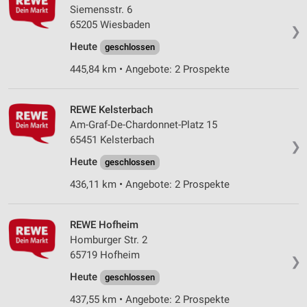
Siemensstr. 6
Speichern von oder Zugriff auf Informationen
65205 Wiesbaden
❯
auf einem Endgerät
Heute
geschlossen
Verwendung reduzierter Daten zur Auswahl von
445,84 km • Angebote: 2 Prospekte
Werbeanzeigen
Erstellung von Profilen für personalisierte
REWE Kelsterbach
Werbung
Am-Graf-De-Chardonnet-Platz 15
Verwendung von Profilen zur Auswahl
65451 Kelsterbach
❯
personalisierter Werbung
Heute
geschlossen
Erstellung von Profilen zur Personalisierung
436,11 km • Angebote: 2 Prospekte
von Inhalten
Verwendung von Profilen zur Auswahl
REWE Hofheim
personalisierter Inhalte
Homburger Str. 2
65719 Hofheim
Messung der Werbeleistung
❯
Heute
geschlossen
Messung der Performance von Inhalten
437,55 km • Angebote: 2 Prospekte