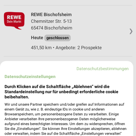
REWE Bischofsheim
Chemnitzer Str. 5-13
65474 Bischofsheim
❯
Heute
geschlossen
451,50 km • Angebote: 2 Prospekte
REWE Ginsheim-Gustavsburg
Datenschutzbestimmungen
Darmstädter Landstraße 66/68
Datenschutzeinstellungen
65462 Ginsheim-Gustavsburg
❯
Durch Klicken auf die Schaltfläche „Ablehnen“ wird die
Heute
geschlossen
Standardeinstellung nur für unbedingt erforderliche cookie
beibehalten.
451,28 km • Angebote: 2 Prospekte
Wir und unsere Partner speichern und/oder greifen auf Informationen auf
einem Gerät zu, wie z. B. eindeutige IDs in cookie und anderen
Browserspeichern, um personenbezogene Daten zu verarbeiten. Einige
REWE Kriftel
Anbieter verarbeiten Ihre personenbezogenen Daten möglicherweise
Hattersheimer Str. 3-5
aufgrund eines berechtigten Interesses. Um dem zu widersprechen, öffnen
Sie die „Einstellungen“. Sie können Ihre Einstellungen akzeptieren, ablehnen
65830 Kriftel
❯
oder verwalten, indem Sie auf die Schaltfläche „Einstellungen verwalten“