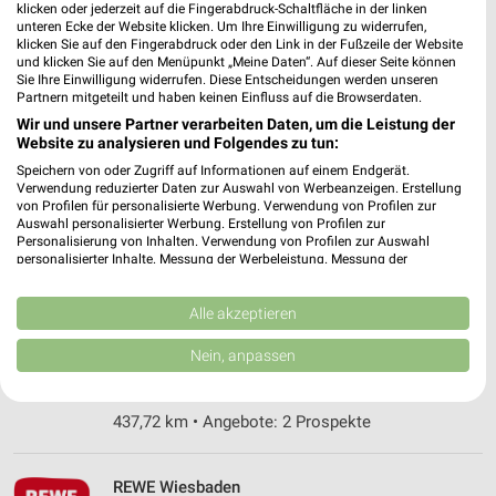
klicken oder jederzeit auf die Fingerabdruck-Schaltfläche in der linken
Heute
geschlossen
unteren Ecke der Website klicken. Um Ihre Einwilligung zu widerrufen,
klicken Sie auf den Fingerabdruck oder den Link in der Fußzeile der Website
437,34 km • Angebote: 2 Prospekte
und klicken Sie auf den Menüpunkt „Meine Daten“. Auf dieser Seite können
Sie Ihre Einwilligung widerrufen. Diese Entscheidungen werden unseren
Partnern mitgeteilt und haben keinen Einfluss auf die Browserdaten.
REWE Wiesbaden/Breckenheim
Wir und unsere Partner verarbeiten Daten, um die Leistung der
Wallauer Hohl 1
Website zu analysieren und Folgendes zu tun:
65207 Wiesbaden/Breckenheim
Speichern von oder Zugriff auf Informationen auf einem Endgerät.
❯
Verwendung reduzierter Daten zur Auswahl von Werbeanzeigen. Erstellung
Heute
geschlossen
von Profilen für personalisierte Werbung. Verwendung von Profilen zur
Auswahl personalisierter Werbung. Erstellung von Profilen zur
442,98 km • Angebote: 2 Prospekte
Personalisierung von Inhalten. Verwendung von Profilen zur Auswahl
personalisierter Inhalte. Messung der Werbeleistung. Messung der
Performance von Inhalten. Analyse von Zielgruppen durch Statistiken oder
Kombinationen von Daten aus verschiedenen Quellen. Entwicklung und
REWE Kriftel
Verbesserung der Angebote. Verwendung reduzierter Daten zur Auswahl
Alle akzeptieren
Oberweidstr. 9
von Inhalten.
65830 Kriftel
Daten können außerhalb der Europäischen Union weitergegeben und in die
Nein, anpassen
❯
USA gesendet werden.
Heute
geschlossen
Ihre Einwilligung und die cookie Richtlinie gelten ausschließlich für diese
Website/App.
437,72 km • Angebote: 2 Prospekte
Partnerliste anzeigen (1 IAB-Anbieter)
Wir nutzen Ihre Daten für folgende Zwecke:
REWE Wiesbaden
IAB-Verarbeitungszwecke: