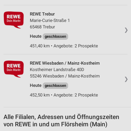
Analyse von Zielgruppen durch Statistiken oder
Kombinationen von Daten aus verschiedenen
Quellen
REWE Trebur
Marie-Curie-Straße 1
Entwicklung und Verbesserung der Angebote
65468 Trebur
❯
Heute
geschlossen
Verwendung reduzierter Daten zur Auswahl von
Inhalten
451,40 km • Angebote: 2 Prospekte
IAB-Besonderheiten:
Verwendung genauer Standortdaten
REWE Wiesbaden / Mainz-Kostheim
Kostheimer Landstraße 40D
Geräte anhand von aktiv angeforderten
55246 Wiesbaden / Mainz-Kostheim
Informationen identifizieren
❯
Heute
geschlossen
Nicht-IAB-Verarbeitungszwecke:
452,50 km • Angebote: 2 Prospekte
Notwendig
Performance
Alle Filialen, Adressen und Öffnungszeiten
Funktional
von REWE in und um Flörsheim (Main)