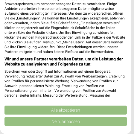
Browserspeichern, um personenbezogene Daten zu verarbeiten. Einige
Anbieter verarbeiten Ihre personenbezogenen Daten möglicherweise
aufgrund eines berechtigten Interesses. Um dem zu widersprechen, öffnen
MEHR PROSPEKTE
Sie die „Einstellungen“. Sie können Ihre Einstellungen akzeptieren, ablehnen
oder verwalten, indem Sie auf die Schaltfläche „Einstellungen verwalten“
klicken oder jederzeit auf die Fingerabdruck-Schaltfläche in der linken
unteren Ecke der Website klicken. Um Ihre Einwilligung zu widerrufen,
klicken Sie auf den Fingerabdruck oder den Link in der Fußzeile der Website
und klicken Sie auf den Menüpunkt „Meine Daten“. Auf dieser Seite können
Sie Ihre Einwilligung widerrufen. Diese Entscheidungen werden unseren
Partnern mitgeteilt und haben keinen Einfluss auf die Browserdaten.
weekli - Prospekte & Angebote App
Wir und unsere Partner verarbeiten Daten, um die Leistung der
Website zu analysieren und Folgendes zu tun:
Alle REWE Angebote immer griffbereit – mit der kostenlosen
Speichern von oder Zugriff auf Informationen auf einem Endgerät.
weekli App für iOS & Android.
Verwendung reduzierter Daten zur Auswahl von Werbeanzeigen. Erstellung
von Profilen für personalisierte Werbung. Verwendung von Profilen zur
Auswahl personalisierter Werbung. Erstellung von Profilen zur
✔
Standortgenaue Angebote
Personalisierung von Inhalten. Verwendung von Profilen zur Auswahl
✔
Folge deinem Lieblingshändler
personalisierter Inhalte. Messung der Werbeleistung. Messung der
✔
Push-Benachrichtigungen bei neuen Prospekten
Performance von Inhalten. Analyse von Zielgruppen durch Statistiken oder
Kombinationen von Daten aus verschiedenen Quellen. Entwicklung und
✔
Einkaufsliste - Einkauf stressfrei planen
Verbesserung der Angebote. Verwendung reduzierter Daten zur Auswahl
Alle akzeptieren
von Inhalten.
Daten können außerhalb der Europäischen Union weitergegeben und in die
JETZT LADEN UND SPAREN!
Nein, anpassen
USA gesendet werden.
Ihre Einwilligung und die cookie Richtlinie gelten ausschließlich für diese