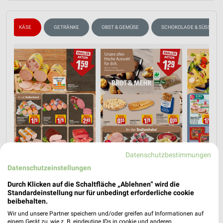
KÄSE
GETRÄNKE
OBST & GEMÜSE
SCHOKOLADE & SÜSSIGKE
Datenschutzbestimmungen
Datenschutzeinstellungen
Durch Klicken auf die Schaltfläche „Ablehnen“ wird die
Standardeinstellung nur für unbedingt erforderliche cookie
beibehalten.
Jetzt alle "Käse" Themen entdecken!
Wir und unsere Partner speichern und/oder greifen auf Informationen auf
einem Gerät zu, wie z. B. eindeutige IDs in cookie und anderen