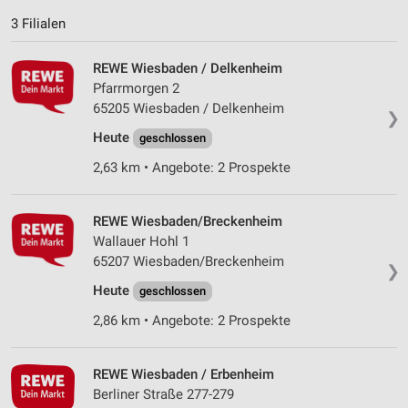
Messung der Werbeleistung
3 Filialen
Messung der Performance von Inhalten
REWE Wiesbaden / Delkenheim
Analyse von Zielgruppen durch Statistiken oder
Pfarrmorgen 2
Kombinationen von Daten aus verschiedenen
65205 Wiesbaden / Delkenheim
❯
Quellen
Heute
geschlossen
Entwicklung und Verbesserung der Angebote
2,63 km • Angebote: 2 Prospekte
Verwendung reduzierter Daten zur Auswahl von
Inhalten
REWE Wiesbaden/Breckenheim
IAB-Besonderheiten:
Wallauer Hohl 1
65207 Wiesbaden/Breckenheim
Verwendung genauer Standortdaten
❯
Heute
geschlossen
Geräte anhand von aktiv angeforderten
Informationen identifizieren
2,86 km • Angebote: 2 Prospekte
Nicht-IAB-Verarbeitungszwecke:
REWE Wiesbaden / Erbenheim
Notwendig
Berliner Straße 277-279