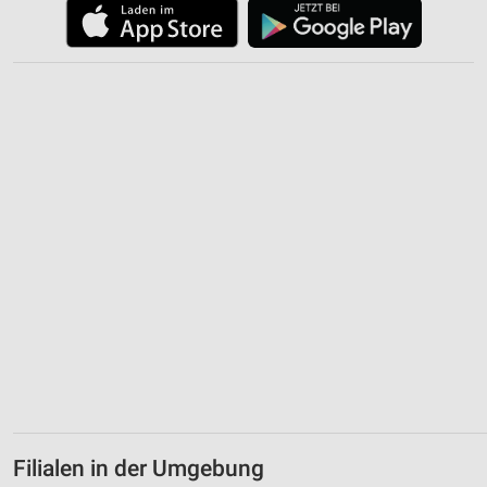
Website/App.
Partnerliste anzeigen (1 IAB-Anbieter)
Wir nutzen Ihre Daten für folgende Zwecke:
IAB-Verarbeitungszwecke:
Speichern von oder Zugriff auf Informationen
auf einem Endgerät
Verwendung reduzierter Daten zur Auswahl von
Werbeanzeigen
Erstellung von Profilen für personalisierte
Werbung
Verwendung von Profilen zur Auswahl
personalisierter Werbung
Erstellung von Profilen zur Personalisierung
von Inhalten
Verwendung von Profilen zur Auswahl
personalisierter Inhalte
Filialen in der Umgebung