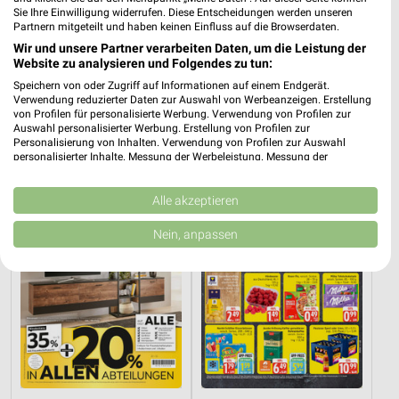
Sie Ihre Einwilligung widerrufen. Diese Entscheidungen werden unseren
Partnern mitgeteilt und haben keinen Einfluss auf die Browserdaten.
Wir und unsere Partner verarbeiten Daten, um die Leistung der
Website zu analysieren und Folgendes zu tun:
9,9 km
37,9 km
Angebote ab 01.08.
Dieter Knoll
Speichern von oder Zugriff auf Informationen auf einem Endgerät.
Verwendung reduzierter Daten zur Auswahl von Werbeanzeigen. Erstellung
Noch morgen gültig
Gültig bis Fr. 14.08.
von Profilen für personalisierte Werbung. Verwendung von Profilen zur
Auswahl personalisierter Werbung. Erstellung von Profilen zur
XXXLutz
EDEKA
Personalisierung von Inhalten. Verwendung von Profilen zur Auswahl
personalisierter Inhalte. Messung der Werbeleistung. Messung der
Performance von Inhalten. Analyse von Zielgruppen durch Statistiken oder
Kombinationen von Daten aus verschiedenen Quellen. Entwicklung und
Verbesserung der Angebote. Verwendung reduzierter Daten zur Auswahl
Alle akzeptieren
von Inhalten.
Daten können außerhalb der Europäischen Union weitergegeben und in die
Nein, anpassen
USA gesendet werden.
Ihre Einwilligung und die cookie Richtlinie gelten ausschließlich für diese
Website/App.
Partnerliste anzeigen (1 IAB-Anbieter)
Wir nutzen Ihre Daten für folgende Zwecke:
IAB-Verarbeitungszwecke:
Speichern von oder Zugriff auf Informationen
auf einem Endgerät