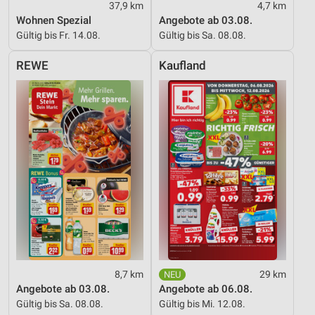
37,9 km
4,7 km
Verwendung reduzierter Daten zur Auswahl von
Wohnen Spezial
Angebote ab 03.08.
Werbeanzeigen
Gültig bis Fr. 14.08.
Gültig bis Sa. 08.08.
Erstellung von Profilen für personalisierte
REWE
Kaufland
Werbung
Verwendung von Profilen zur Auswahl
personalisierter Werbung
Erstellung von Profilen zur Personalisierung
von Inhalten
Verwendung von Profilen zur Auswahl
personalisierter Inhalte
Messung der Werbeleistung
Messung der Performance von Inhalten
8,7 km
29 km
Analyse von Zielgruppen durch Statistiken oder
Angebote ab 03.08.
Angebote ab 06.08.
Kombinationen von Daten aus verschiedenen
Gültig bis Sa. 08.08.
Gültig bis Mi. 12.08.
Quellen