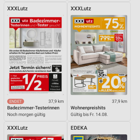
XXXLutz
XXXLutz
Entwicklung und Verbesserung der Angebote
Verwendung reduzierter Daten zur Auswahl von
Inhalten
IAB-Besonderheiten:
Verwendung genauer Standortdaten
Geräte anhand von aktiv angeforderten
Informationen identifizieren
Nicht-IAB-Verarbeitungszwecke:
Notwendig
Performance
37,9 km
37,9 km
Badezimmer-Testerinnen
Wohnenpreishits
Funktional
Noch morgen gültig
Gültig bis Fr. 14.08.
Werbung
XXXLutz
EDEKA