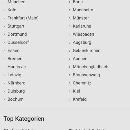
›
München
›
Bonn
›
Köln
›
Mannheim
›
Frankfurt (Main)
›
Münster
›
Stuttgart
›
Karlsruhe
›
Dortmund
›
Wiesbaden
›
Düsseldorf
›
Augsburg
›
Essen
›
Gelsenkirchen
›
Bremen
›
Aachen
›
Hannover
›
Mönchengladbach
›
Leipzig
›
Braunschweig
›
Nürnberg
›
Chemnitz
›
Duisburg
›
Kiel
›
Bochum
›
Krefeld
Top Kategorien