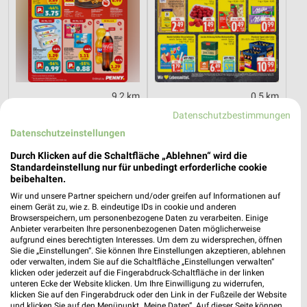
9,2 km
0,5 km
Angebote ab 03.08.
Angebote ab 03.08.
Datenschutzbestimmungen
Gültig bis Sa. 08.08.
Gültig bis Sa. 08.08.
Datenschutzeinstellungen
toom Baumarkt
XXXLutz
Durch Klicken auf die Schaltfläche „Ablehnen“ wird die
Standardeinstellung nur für unbedingt erforderliche cookie
beibehalten.
Wir und unsere Partner speichern und/oder greifen auf Informationen auf
einem Gerät zu, wie z. B. eindeutige IDs in cookie und anderen
Browserspeichern, um personenbezogene Daten zu verarbeiten. Einige
Anbieter verarbeiten Ihre personenbezogenen Daten möglicherweise
aufgrund eines berechtigten Interesses. Um dem zu widersprechen, öffnen
Sie die „Einstellungen“. Sie können Ihre Einstellungen akzeptieren, ablehnen
oder verwalten, indem Sie auf die Schaltfläche „Einstellungen verwalten“
klicken oder jederzeit auf die Fingerabdruck-Schaltfläche in der linken
unteren Ecke der Website klicken. Um Ihre Einwilligung zu widerrufen,
klicken Sie auf den Fingerabdruck oder den Link in der Fußzeile der Website
und klicken Sie auf den Menüpunkt „Meine Daten“. Auf dieser Seite können