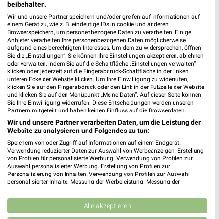
beibehalten.
Wir und unsere Partner speichern und/oder greifen auf Informationen auf
einem Gerät zu, wie z. B. eindeutige IDs in cookie und anderen
Browserspeichern, um personenbezogene Daten zu verarbeiten. Einige
Anbieter verarbeiten Ihre personenbezogenen Daten möglicherweise
aufgrund eines berechtigten Interesses. Um dem zu widersprechen, öffnen
Sie die „Einstellungen“. Sie können Ihre Einstellungen akzeptieren, ablehnen
oder verwalten, indem Sie auf die Schaltfläche „Einstellungen verwalten“
klicken oder jederzeit auf die Fingerabdruck-Schaltfläche in der linken
unteren Ecke der Website klicken. Um Ihre Einwilligung zu widerrufen,
klicken Sie auf den Fingerabdruck oder den Link in der Fußzeile der Website
und klicken Sie auf den Menüpunkt „Meine Daten“. Auf dieser Seite können
Sie Ihre Einwilligung widerrufen. Diese Entscheidungen werden unseren
Partnern mitgeteilt und haben keinen Einfluss auf die Browserdaten.
Wir und unsere Partner verarbeiten Daten, um die Leistung der
32,2 km
19,4 km
Website zu analysieren und Folgendes zu tun:
Büro Spezial
Gartenabverkauf
Speichern von oder Zugriff auf Informationen auf einem Endgerät.
Gültig bis Fr. 14.08.
Gültig bis Sa. 15.08.
Verwendung reduzierter Daten zur Auswahl von Werbeanzeigen. Erstellung
von Profilen für personalisierte Werbung. Verwendung von Profilen zur
JYSK
Opti Wohnwelt
Auswahl personalisierter Werbung. Erstellung von Profilen zur
Personalisierung von Inhalten. Verwendung von Profilen zur Auswahl
personalisierter Inhalte. Messung der Werbeleistung. Messung der
Performance von Inhalten. Analyse von Zielgruppen durch Statistiken oder
Kombinationen von Daten aus verschiedenen Quellen. Entwicklung und
Verbesserung der Angebote. Verwendung reduzierter Daten zur Auswahl
Alle akzeptieren
von Inhalten.