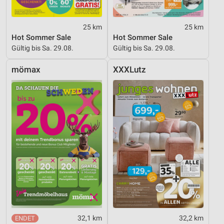
Notwendig
25 km
25 km
Performance
Hot Sommer Sale
Hot Sommer Sale
Gültig bis Sa. 29.08.
Gültig bis Sa. 29.08.
Funktional
mömax
XXXLutz
Werbung
32,1 km
32,2 km