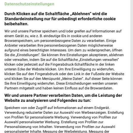
Datenschutzeinstellungen
298,17 km
Durch Klicken auf die Schaltfläche „Ablehnen“ wird die
Standardeinstellung nur für unbedingt erforderliche cookie
beibehalten.
KiK Meiningen
Wir und unsere Partner speichern und/oder greifen auf Informationen auf
Jerusalemer Straße 4
einem Gerät zu, wie z. B. eindeutige IDs in cookie und anderen
98617 Meiningen
Browserspeichern, um personenbezogene Daten zu verarbeiten. Einige
❯
Anbieter verarbeiten Ihre personenbezogenen Daten möglicherweise
Heute 09:00 - 16:00 Uhr |
Geöffnet
aufgrund eines berechtigten Interesses. Um dem zu widersprechen, öffnen
Sie die „Einstellungen“. Sie können Ihre Einstellungen akzeptieren, ablehnen
297,98 km • Angebote: 1 Prospekt
oder verwalten, indem Sie auf die Schaltfläche „Einstellungen verwalten“
klicken oder jederzeit auf die Fingerabdruck-Schaltfläche in der linken
unteren Ecke der Website klicken. Um Ihre Einwilligung zu widerrufen,
klicken Sie auf den Fingerabdruck oder den Link in der Fußzeile der Website
NKD Dermbach
und klicken Sie auf den Menüpunkt „Meine Daten“. Auf dieser Seite können
Bahnhofstr. 23 A
Sie Ihre Einwilligung widerrufen. Diese Entscheidungen werden unseren
Partnern mitgeteilt und haben keinen Einfluss auf die Browserdaten.
36466 Dermbach
❯
Wir und unsere Partner verarbeiten Daten, um die Leistung der
Heute 09:00 - 13:00 Uhr |
Geschlossen
Website zu analysieren und Folgendes zu tun:
302,81 km • Angebote: 2 Prospekte
Speichern von oder Zugriff auf Informationen auf einem Endgerät.
Verwendung reduzierter Daten zur Auswahl von Werbeanzeigen. Erstellung
von Profilen für personalisierte Werbung. Verwendung von Profilen zur
Auswahl personalisierter Werbung. Erstellung von Profilen zur
C&A Bad Neustadt
Personalisierung von Inhalten. Verwendung von Profilen zur Auswahl
personalisierter Inhalte. Messung der Werbeleistung. Messung der
Marktplatz 22 - 28