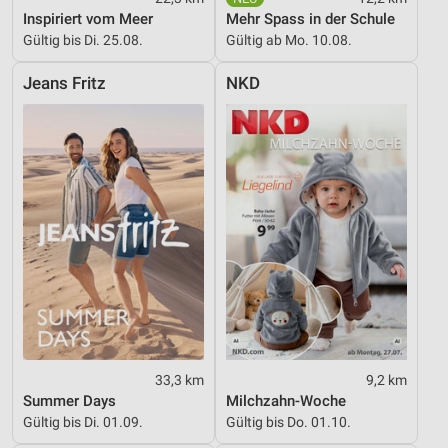
Geräte anhand von aktiv angeforderten
Inspiriert vom Meer
Mehr Spass in der Schule
Informationen identifizieren
Gültig bis Di. 25.08.
Gültig ab Mo. 10.08.
Nicht-IAB-Verarbeitungszwecke:
Jeans Fritz
NKD
Notwendig
Performance
Funktional
Werbung
33,3 km
9,2 km
Summer Days
Milchzahn-Woche
Gültig bis Di. 01.09.
Gültig bis Do. 01.10.