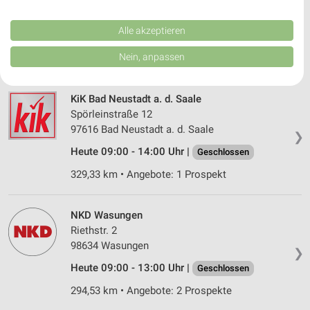
Performance von Inhalten. Analyse von Zielgruppen durch Statistiken oder
97616 Bad Neustadt
❯
Kombinationen von Daten aus verschiedenen Quellen. Entwicklung und
Verbesserung der Angebote. Verwendung reduzierter Daten zur Auswahl
Alle akzeptieren
Heute 09:00 - 17:00 Uhr |
Geöffnet
von Inhalten.
Daten können außerhalb der Europäischen Union weitergegeben und in die
Nein, anpassen
329,44 km
USA gesendet werden.
Ihre Einwilligung und die cookie Richtlinie gelten ausschließlich für diese
Website/App.
KiK Bad Neustadt a. d. Saale
Partnerliste anzeigen (1 IAB-Anbieter)
Spörleinstraße 12
Wir nutzen Ihre Daten für folgende Zwecke:
97616 Bad Neustadt a. d. Saale
❯
IAB-Verarbeitungszwecke:
Heute 09:00 - 14:00 Uhr |
Geschlossen
Speichern von oder Zugriff auf Informationen
329,33 km • Angebote: 1 Prospekt
auf einem Endgerät
Verwendung reduzierter Daten zur Auswahl von
NKD Wasungen
Werbeanzeigen
Riethstr. 2
Erstellung von Profilen für personalisierte
98634 Wasungen
❯
Werbung
Heute 09:00 - 13:00 Uhr |
Geschlossen
Verwendung von Profilen zur Auswahl
294,53 km • Angebote: 2 Prospekte
personalisierter Werbung