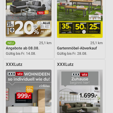
25,1 km
25,1 km
Angebote ab 08.08.
Gartenmöbel-Abverkauf
Gültig bis Fr. 14.08.
Gültig bis Fr. 28.08.
XXXLutz
XXXLutz