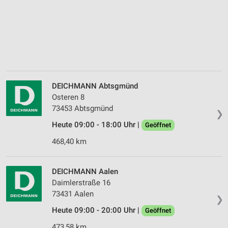
DEICHMANN Abtsgmünd
Osteren 8
73453 Abtsgmünd
❯
Heute 09:00 - 18:00 Uhr |
Geöffnet
468,40 km
DEICHMANN Aalen
Daimlerstraße 16
73431 Aalen
❯
Heute 09:00 - 20:00 Uhr |
Geöffnet
473,58 km