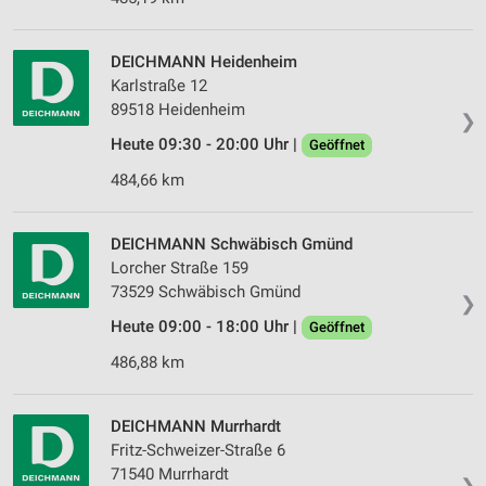
DEICHMANN Heidenheim
Karlstraße 12
89518 Heidenheim
❯
Heute 09:30 - 20:00 Uhr |
Geöffnet
484,66 km
DEICHMANN Schwäbisch Gmünd
Lorcher Straße 159
73529 Schwäbisch Gmünd
❯
Heute 09:00 - 18:00 Uhr |
Geöffnet
486,88 km
DEICHMANN Murrhardt
Fritz-Schweizer-Straße 6
71540 Murrhardt
❯