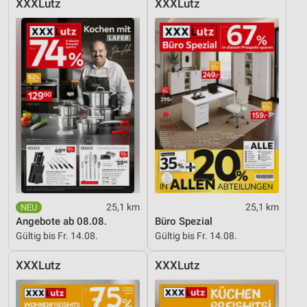
XXXLutz
XXXLutz
Nicht-IAB-Verarbeitungszwecke:
Notwendig
Performance
Funktional
Werbung
25,1 km
25,1 km
Angebote ab 08.08.
Büro Spezial
Gültig bis Fr. 14.08.
Gültig bis Fr. 14.08.
XXXLutz
XXXLutz