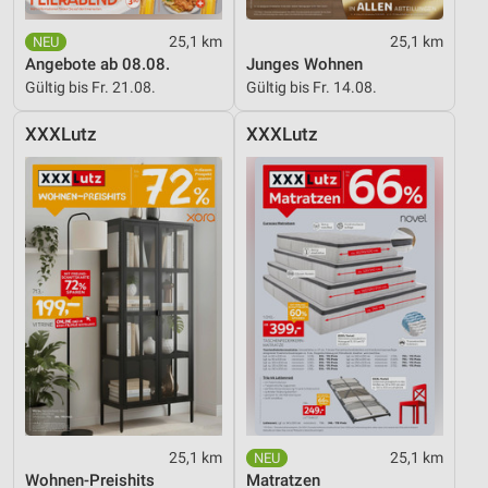
25,1 km
25,1 km
Angebote ab 08.08.
Junges Wohnen
Gültig bis Fr. 21.08.
Gültig bis Fr. 14.08.
XXXLutz
XXXLutz
25,1 km
25,1 km
Wohnen-Preishits
Matratzen