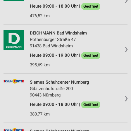
Heute 09:00 - 18:00 Uhr |
Geöffnet
476,52 km
DEICHMANN Bad Windsheim
Rothenburger Straße 47
91438 Bad Windsheim
❯
Heute 09:00 - 19:00 Uhr |
Geöffnet
395,69 km
Siemes Schuhcenter Nürnberg
Gibitzenhofstraße 200
90443 Nürnberg
❯
Heute 09:00 - 18:00 Uhr |
Geöffnet
380,77 km