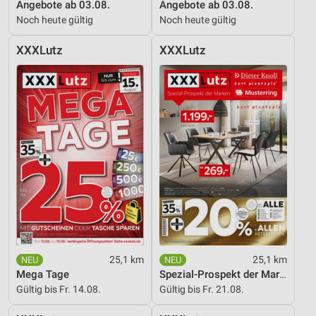
Angebote ab 03.08.
Angebote ab 03.08.
Noch heute gültig
Noch heute gültig
Verwendung von Profilen zur Auswahl
personalisierter Inhalte
XXXLutz
XXXLutz
Messung der Werbeleistung
Messung der Performance von Inhalten
Analyse von Zielgruppen durch Statistiken oder
Kombinationen von Daten aus verschiedenen
Quellen
Entwicklung und Verbesserung der Angebote
Verwendung reduzierter Daten zur Auswahl von
Inhalten
IAB-Besonderheiten:
25,1 km
25,1 km
Verwendung genauer Standortdaten
Mega Tage
Spezial-Prospekt der Marken
Gültig bis Fr. 14.08.
Gültig bis Fr. 21.08.
Geräte anhand von aktiv angeforderten
Informationen identifizieren