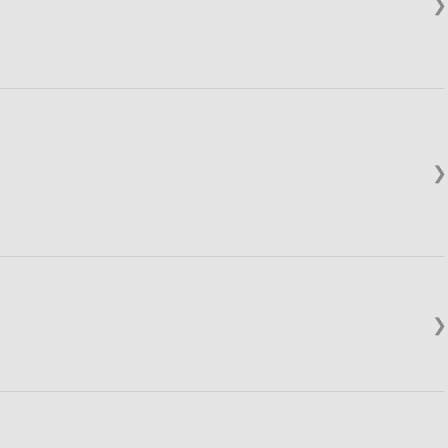
❯
❯
❯