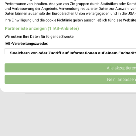
pitstop Neubrandenburg
Performance von Inhalten. Analyse von Zielgruppen durch Statistiken oder Kom
und Verbesserung der Angebote. Verwendung reduzierter Daten zur Auswahl von
Kranichstr. 2 a
Daten können außerhalb der Europäischen Union weitergegeben und in die USA 
17034 Neubrandenburg
Ihre Einwilligung und die cookie Richtlinie gelten ausschließlich für diese Websit
Heute 08:00 - 18:00 Uhr |
Geöffnet
Partnerliste anzeigen (1 IAB-Anbieter)
116,58 km
Wir nutzen Ihre Daten für folgende Zwecke:
IAB-Verarbeitungszwecke:
Speichern von oder Zugriff auf Informationen auf einem Endgerät
A.T.U Greifswald
Koitenhäger Landstraße 21
Verwendung reduzierter Daten zur Auswahl von Werbeanzeigen
17491 Greifswald
Alle akzeptiere
Heute 07:30 - 17:30 Uhr |
Geöffnet
Erstellung von Profilen für personalisierte Werbung
Nein, anpassen
173,54 km
Verwendung von Profilen zur Auswahl personalisierter Werbung
Erstellung von Profilen zur Personalisierung von Inhalten
Verwendung von Profilen zur Auswahl personalisierter Inhalte
Messung der Werbeleistung