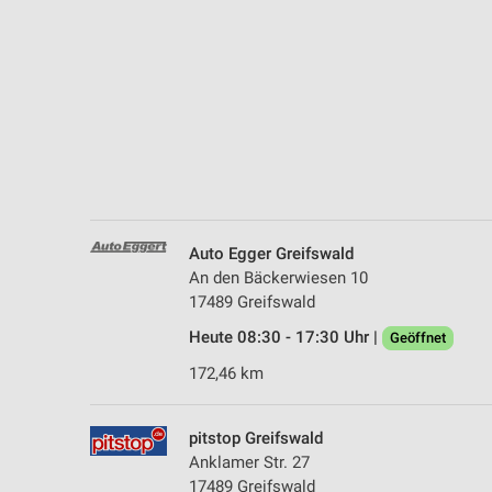
Messung der Performance von Inhalten
Analyse von Zielgruppen durch Statistiken oder Kombinationen 
Quellen
Entwicklung und Verbesserung der Angebote
Verwendung reduzierter Daten zur Auswahl von Inhalten
IAB-Besonderheiten:
Verwendung genauer Standortdaten
Auto Egger Greifswald
An den Bäckerwiesen 10
Geräte anhand von aktiv angeforderten Informationen identifizie
17489 Greifswald
Nicht-IAB-Verarbeitungszwecke:
Heute 08:30 - 17:30 Uhr |
Geöffnet
Notwendig
172,46 km
Performance
pitstop Greifswald
Funktional
Anklamer Str. 27
17489 Greifswald
Werbung