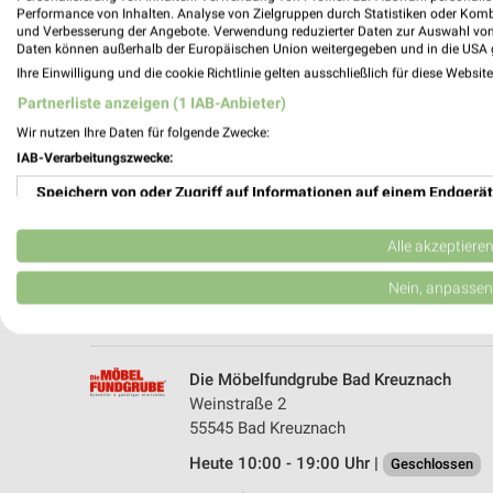
Performance von Inhalten. Analyse von Zielgruppen durch Statistiken oder Kom
und Verbesserung der Angebote. Verwendung reduzierter Daten zur Auswahl von
Daten können außerhalb der Europäischen Union weitergegeben und in die USA 
Ihre Einwilligung und die cookie Richtlinie gelten ausschließlich für diese Websit
Partnerliste anzeigen (1 IAB-Anbieter)
Wir nutzen Ihre Daten für folgende Zwecke:
IAB-Verarbeitungszwecke:
Speichern von oder Zugriff auf Informationen auf einem Endgerät
Depot Bad Kreuznach
Schwabenheimer Weg 127a
Verwendung reduzierter Daten zur Auswahl von Werbeanzeigen
55543 Bad Kreuznach
Alle akzeptiere
Heute 10:00 - 19:00 Uhr |
Geschlossen
Erstellung von Profilen für personalisierte Werbung
Nein, anpassen
485,37 km
Verwendung von Profilen zur Auswahl personalisierter Werbung
Erstellung von Profilen zur Personalisierung von Inhalten
Die Möbelfundgrube Bad Kreuznach
Weinstraße 2
Verwendung von Profilen zur Auswahl personalisierter Inhalte
55545 Bad Kreuznach
Heute 10:00 - 19:00 Uhr |
Messung der Werbeleistung
Geschlossen