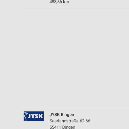
483,86 km
Messung der Performance von Inhalten
Analyse von Zielgruppen durch Statistiken oder Kombinationen 
Quellen
Entwicklung und Verbesserung der Angebote
Verwendung reduzierter Daten zur Auswahl von Inhalten
IAB-Besonderheiten:
Verwendung genauer Standortdaten
Geräte anhand von aktiv angeforderten Informationen identifizie
Nicht-IAB-Verarbeitungszwecke:
Notwendig
Performance
JYSK Bingen
Funktional
Saarlandstraße 62-66
55411 Bingen
Werbung