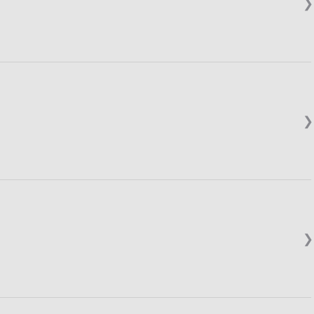
❯
❯
❯