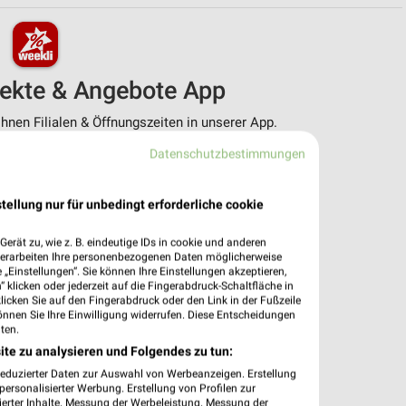
pekte & Angebote App
nen Filialen & Öffnungszeiten in unserer App.
Datenschutzbestimmungen
e Angebote
ieblingshändler
htigungen bei neuen Prospekten
tellung nur für unbedingt erforderliche cookie
 Einkauf stressfrei planen
erät zu, wie z. B. eindeutige IDs in cookie und anderen
 App jetzt laden oder QR-Code scannen.
verarbeiten Ihre personenbezogenen Daten möglicherweise
„Einstellungen“. Sie können Ihre Einstellungen akzeptieren,
 klicken oder jederzeit auf die Fingerabdruck-Schaltfläche in
klicken Sie auf den Fingerabdruck oder den Link in der Fußzeile
önnen Sie Ihre Einwilligung widerrufen. Diese Entscheidungen
ten.
ite zu analysieren und Folgendes zu tun:
reduzierter Daten zur Auswahl von Werbeanzeigen. Erstellung
ersonalisierter Werbung. Erstellung von Profilen zur
ierter Inhalte. Messung der Werbeleistung. Messung der