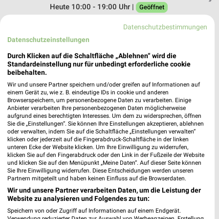
Heute 10:00 - 19:00 Uhr |
Geöffnet
235,81 km • Angebote: 1 Prospekt
Datenschutzbestimmungen
Datenschutzeinstellungen
MEDIMAX Schwentinental
Durch Klicken auf die Schaltfläche „Ablehnen“ wird die
Mergenthaler Straße 24
Standardeinstellung nur für unbedingt erforderliche cookie
beibehalten.
24223 Schwentinental
❯
Wir und unsere Partner speichern und/oder greifen auf Informationen auf
Heute 10:00 - 19:00 Uhr |
Geöffnet
einem Gerät zu, wie z. B. eindeutige IDs in cookie und anderen
Browserspeichern, um personenbezogene Daten zu verarbeiten. Einige
288,52 km • Angebote: 1 Prospekt
Anbieter verarbeiten Ihre personenbezogenen Daten möglicherweise
aufgrund eines berechtigten Interesses. Um dem zu widersprechen, öffnen
Sie die „Einstellungen“. Sie können Ihre Einstellungen akzeptieren, ablehnen
oder verwalten, indem Sie auf die Schaltfläche „Einstellungen verwalten“
MediaMarkt Saturn Lambrechtshagen
klicken oder jederzeit auf die Fingerabdruck-Schaltfläche in der linken
Ostseeparkstraße 3
unteren Ecke der Website klicken. Um Ihre Einwilligung zu widerrufen,
18069 Lambrechtshagen
klicken Sie auf den Fingerabdruck oder den Link in der Fußzeile der Website
❯
und klicken Sie auf den Menüpunkt „Meine Daten“. Auf dieser Seite können
Heute 10:00 - 19:00 Uhr |
Sie Ihre Einwilligung widerrufen. Diese Entscheidungen werden unseren
Geöffnet
Partnern mitgeteilt und haben keinen Einfluss auf die Browserdaten.
198,50 km • Angebote: 1 Prospekt
Wir und unsere Partner verarbeiten Daten, um die Leistung der
Website zu analysieren und Folgendes zu tun:
Speichern von oder Zugriff auf Informationen auf einem Endgerät.
EP:Loll Kiel
Verwendung reduzierter Daten zur Auswahl von Werbeanzeigen. Erstellung