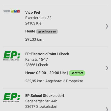
Verwendung von Profilen zur Auswahl
personalisierter Werbung
Vico Kiel
Exerzierplatz 32
Erstellung von Profilen zur Personalisierung
24103 Kiel
❯
von Inhalten
Heute
geschlossen
Verwendung von Profilen zur Auswahl
295,33 km
personalisierter Inhalte
Messung der Werbeleistung
EP:ElectronicPoint Lübeck
Kantstr. 15-17
Messung der Performance von Inhalten
23566 Lübeck
❯
Analyse von Zielgruppen durch Statistiken oder
Heute 08:00 - 20:00 Uhr |
Geöffnet
Kombinationen von Daten aus verschiedenen
Quellen
232,95 km • Angebote: 3 Prospekte
Entwicklung und Verbesserung der Angebote
EP:Scheel Stockelsdorf
Verwendung reduzierter Daten zur Auswahl von
Segeberger Str. 44b
Inhalten
23617 Stockelsdorf
❯