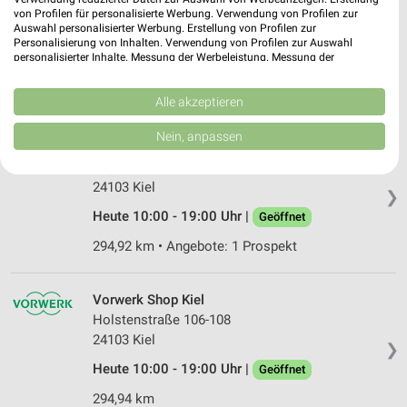
Holtenauer Str. 354
von Profilen für personalisierte Werbung. Verwendung von Profilen zur
Auswahl personalisierter Werbung. Erstellung von Profilen zur
24106 Kiel
❯
Personalisierung von Inhalten. Verwendung von Profilen zur Auswahl
personalisierter Inhalte. Messung der Werbeleistung. Messung der
Heute 10:00 - 18:00 Uhr |
Geöffnet
Performance von Inhalten. Analyse von Zielgruppen durch Statistiken oder
Kombinationen von Daten aus verschiedenen Quellen. Entwicklung und
297,90 km • Angebote: 2 Prospekte
Verbesserung der Angebote. Verwendung reduzierter Daten zur Auswahl
Alle akzeptieren
von Inhalten.
Daten können außerhalb der Europäischen Union weitergegeben und in die
Nein, anpassen
USA gesendet werden.
MediaMarkt Saturn Kiel
Ihre Einwilligung und die cookie Richtlinie gelten ausschließlich für diese
Sophienblatt 20
Website/App.
24103 Kiel
❯
Partnerliste anzeigen (1 IAB-Anbieter)
Heute 10:00 - 19:00 Uhr |
Geöffnet
Wir nutzen Ihre Daten für folgende Zwecke:
294,92 km • Angebote: 1 Prospekt
IAB-Verarbeitungszwecke:
Speichern von oder Zugriff auf Informationen
auf einem Endgerät
Vorwerk Shop Kiel
Holstenstraße 106-108
Verwendung reduzierter Daten zur Auswahl von
24103 Kiel
Werbeanzeigen
❯
Heute 10:00 - 19:00 Uhr |
Geöffnet
Erstellung von Profilen für personalisierte
Werbung
294,94 km