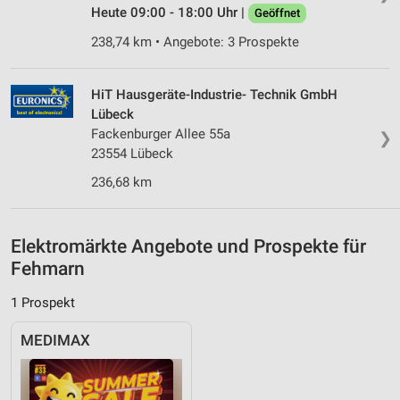
IAB-Besonderheiten:
Heute 09:00 - 18:00 Uhr |
Geöffnet
Verwendung genauer Standortdaten
238,74 km • Angebote: 3 Prospekte
Geräte anhand von aktiv angeforderten
Informationen identifizieren
HiT Hausgeräte-Industrie- Technik GmbH
Nicht-IAB-Verarbeitungszwecke:
Lübeck
Fackenburger Allee 55a
❯
Notwendig
23554 Lübeck
Performance
236,68 km
Funktional
Elektromärkte Angebote und Prospekte für
Werbung
Fehmarn
1 Prospekt
MEDIMAX