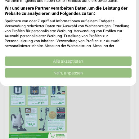
Partnern mitgeteilt und haben keinen Einfluss auf die Browserdaten.
Wir und unsere Partner verarbeiten Daten, um die Leistung der
Website zu analysieren und Folgendes zu tun:
PROSPEKT BLÄTTERN
Speichern von oder Zugriff auf Informationen auf einem Endgerät.
Verwendung reduzierter Daten zur Auswahl von Werbeanzeigen. Erstellung
von Profilen für personalisierte Werbung. Verwendung von Profilen zur
Auswahl personalisierter Werbung. Erstellung von Profilen zur
Personalisierung von Inhalten. Verwendung von Profilen zur Auswahl
WASCHMASCHINEN, TROCKNER & KÜHLSCHRANK
KAFFEEMASCHINE
personalisierter Inhalte. Messung der Werbeleistung. Messung der
Performance von Inhalten. Analyse von Zielgruppen durch Statistiken oder
Kombinationen von Daten aus verschiedenen Quellen. Entwicklung und
Verbesserung der Angebote. Verwendung reduzierter Daten zur Auswahl
Alle akzeptieren
von Inhalten.
Daten können außerhalb der Europäischen Union weitergegeben und in die
Nein, anpassen
USA gesendet werden.
Ihre Einwilligung und die cookie Richtlinie gelten ausschließlich für diese
Website/App.
Partnerliste anzeigen (1 IAB-Anbieter)
Wir nutzen Ihre Daten für folgende Zwecke:
IAB-Verarbeitungszwecke:
Speichern von oder Zugriff auf Informationen
auf einem Endgerät
Verwendung reduzierter Daten zur Auswahl von