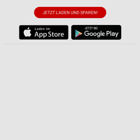
Verwendung reduzierter Daten zur Auswahl von
JETZT LADEN UND SPAREN!
Inhalten
IAB-Besonderheiten:
Verwendung genauer Standortdaten
Geräte anhand von aktiv angeforderten
Informationen identifizieren
Nicht-IAB-Verarbeitungszwecke:
Notwendig
Performance
Funktional
Werbung