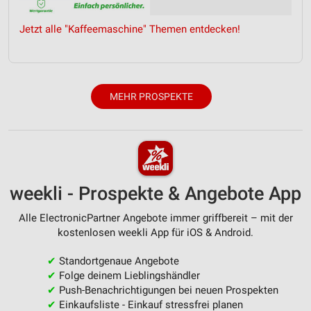
Werbeanzeigen
Jetzt alle "Kaffeemaschine" Themen entdecken!
Erstellung von Profilen für personalisierte
Werbung
Verwendung von Profilen zur Auswahl
personalisierter Werbung
MEHR PROSPEKTE
Erstellung von Profilen zur Personalisierung
von Inhalten
Verwendung von Profilen zur Auswahl
personalisierter Inhalte
weekli - Prospekte & Angebote App
Messung der Werbeleistung
Alle ElectronicPartner Angebote immer griffbereit – mit der
Messung der Performance von Inhalten
kostenlosen weekli App für iOS & Android.
Analyse von Zielgruppen durch Statistiken oder
✔
Standortgenaue Angebote
Kombinationen von Daten aus verschiedenen
✔
Folge deinem Lieblingshändler
Quellen
✔
Push-Benachrichtigungen bei neuen Prospekten
✔
Einkaufsliste - Einkauf stressfrei planen
Entwicklung und Verbesserung der Angebote