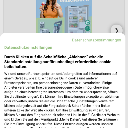
❯
Datenschutzbestimmungen
Datenschutzeinstellungen
Durch Klicken auf die Schaltfläche „Ablehnen“ wird die
Standardeinstellung nur für unbedingt erforderliche cookie
beibehalten.
Wir und unsere Partner speichern und/oder greifen auf Informationen auf
einem Gerät zu, wie z. B. eindeutige IDs in cookie und anderen
Browserspeichern, um personenbezogene Daten zu verarbeiten. Einige
Anbieter verarbeiten Ihre personenbezogenen Daten möglicherweise
ElectronicPartner Prospekt für Bad
aufgrund eines berechtigten Interesses. Um dem zu widersprechen, öffnen
Sie die „Einstellungen“. Sie können Ihre Einstellungen akzeptieren, ablehnen
Doberan ab Fr. den 31.07.
oder verwalten, indem Sie auf die Schaltfläche „Einstellungen verwalten“
klicken oder jederzeit auf die Fingerabdruck-Schaltfläche in der linken
Haushaltselektronik 08/2026
unteren Ecke der Website klicken. Um Ihre Einwilligung zu widerrufen,
klicken Sie auf den Fingerabdruck oder den Link in der Fußzeile der Website
Gültig von 31. Jul. bis 15. Aug.
und klicken Sie auf den Menüpunkt „Meine Daten“. Auf dieser Seite können
Sie Ihre Einwilligung widerrufen. Diese Entscheidungen werden unseren
📅
Kalendereintrag erstellen