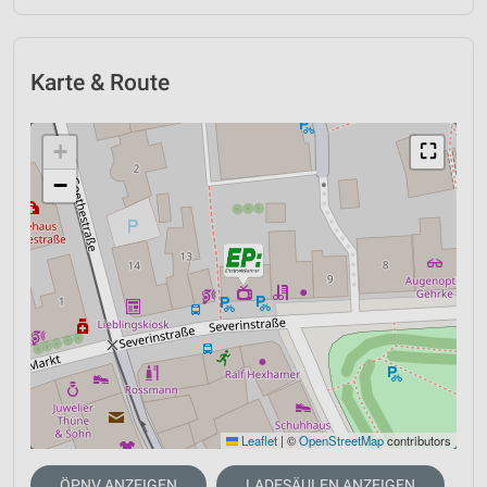
Karte & Route
+
⛶
−
Leaflet
|
©
OpenStreetMap
contributors
ÖPNV ANZEIGEN
LADESÄULEN ANZEIGEN