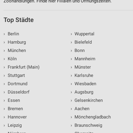
Zoohandlungen. Finde hier Filialen und Öffnungszeiten.
Top Städte
›
Berlin
›
Wuppertal
›
Hamburg
›
Bielefeld
›
München
›
Bonn
›
Köln
›
Mannheim
›
Frankfurt (Main)
›
Münster
›
Stuttgart
›
Karlsruhe
›
Dortmund
›
Wiesbaden
›
Düsseldorf
›
Augsburg
›
Essen
›
Gelsenkirchen
›
Bremen
›
Aachen
›
Hannover
›
Mönchengladbach
›
Leipzig
›
Braunschweig