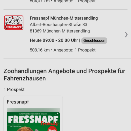
Verwendung genauer Standortdaten
504,07 km • Angebote: 1 Prospekt
Geräte anhand von aktiv angeforderten
Informationen identifizieren
Fressnapf München-Mittersendling
Albert-Rosshaupter-Straße 33
Nicht-IAB-Verarbeitungszwecke:
81369 München-Mittersendling
❯
Notwendig
Heute 09:00 - 20:00 Uhr |
Geschlossen
Performance
508,16 km • Angebote: 1 Prospekt
Funktional
Zoohandlungen Angebote und Prospekte für
Werbung
Fahrenzhausen
1 Prospekt
Fressnapf