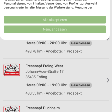
81243 München
Personalisierung von Inhalten. Verwendung von Profilen zur Auswahl
personalisierter Inhalte. Messung der Werbeleistung. Messung der
505,45 km • Angebote: 1 Prospekt
Performance von Inhalten. Analyse von Zielgruppen durch Statistiken oder
Kombinationen von Daten aus verschiedenen Quellen. Entwicklung und
Verbesserung der Angebote. Verwendung reduzierter Daten zur Auswahl
Alle akzeptieren
von Inhalten.
Fressnapf Aschheim
Daten können außerhalb der Europäischen Union weitergegeben und in die
Nein, anpassen
Uhlandstraße 30
USA gesendet werden.
85609 Aschheim
❯
Ihre Einwilligung und die cookie Richtlinie gelten ausschließlich für diese
Website/App.
Heute 09:00 - 20:00 Uhr |
Geschlossen
Partnerliste anzeigen (1 IAB-Anbieter)
498,78 km • Angebote: 1 Prospekt
Wir nutzen Ihre Daten für folgende Zwecke:
IAB-Verarbeitungszwecke:
Fressnapf Erding West
Speichern von oder Zugriff auf Informationen
Johann-Auer-Straße 17
auf einem Endgerät
85435 Erding
❯
Verwendung reduzierter Daten zur Auswahl von
Heute 09:00 - 19:00 Uhr |
Geschlossen
Werbeanzeigen
480,55 km • Angebote: 1 Prospekt
Erstellung von Profilen für personalisierte
Werbung
Fressnapf Puchheim
Verwendung von Profilen zur Auswahl