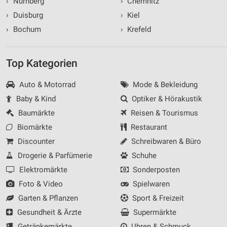
›
Nürnberg
›
Chemnitz
›
Duisburg
›
Kiel
›
Bochum
›
Krefeld
Top Kategorien
Auto & Motorrad
Mode & Bekleidung
Baby & Kind
Optiker & Hörakustik
Baumärkte
Reisen & Tourismus
Biomärkte
Restaurant
Discounter
Schreibwaren & Büro
Drogerie & Parfümerie
Schuhe
Elektromärkte
Sonderposten
Foto & Video
Spielwaren
Garten & Pflanzen
Sport & Freizeit
Gesundheit & Ärzte
Supermärkte
Getränkemärkte
Uhren & Schmuck