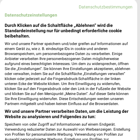
462,90 km • Angebote: 1 Prospekt
Datenschutzbestimmungen
Datenschutzeinstellungen
DAS FUTTERHAUS München-Pasing
Durch Klicken auf die Schaltfläche „Ablehnen“ wird die
Landsberger Straße 475-479
Standardeinstellung nur für unbedingt erforderliche cookie
beibehalten.
81241 München-Pasing
❯
Wir und unsere Partner speichern und/oder greifen auf Informationen auf
Heute 09:00 - 20:00 Uhr |
Geschlossen
einem Gerät zu, wie z. B. eindeutige IDs in cookie und anderen
Browserspeichern, um personenbezogene Daten zu verarbeiten. Einige
505,42 km
Anbieter verarbeiten Ihre personenbezogenen Daten möglicherweise
aufgrund eines berechtigten Interesses. Um dem zu widersprechen, öffnen
Sie die „Einstellungen“. Sie können Ihre Einstellungen akzeptieren, ablehnen
oder verwalten, indem Sie auf die Schaltfläche „Einstellungen verwalten“
Kölle Zoo München
klicken oder jederzeit auf die Fingerabdruck-Schaltfläche in der linken
Stockacher Str. 5
unteren Ecke der Website klicken. Um Ihre Einwilligung zu widerrufen,
81243 München
klicken Sie auf den Fingerabdruck oder den Link in der Fußzeile der Website
❯
und klicken Sie auf den Menüpunkt „Meine Daten“. Auf dieser Seite können
Heute 09:00 - 20:00 Uhr |
Sie Ihre Einwilligung widerrufen. Diese Entscheidungen werden unseren
Geschlossen
Partnern mitgeteilt und haben keinen Einfluss auf die Browserdaten.
505,45 km
Wir und unsere Partner verarbeiten Daten, um die Leistung der
Website zu analysieren und Folgendes zu tun:
Speichern von oder Zugriff auf Informationen auf einem Endgerät.
Fressnapf München
Verwendung reduzierter Daten zur Auswahl von Werbeanzeigen. Erstellung
Stockacher Straße 5
von Profilen für personalisierte Werbung. Verwendung von Profilen zur
❯
Auswahl personalisierter Werbung. Erstellung von Profilen zur