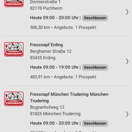
Dornierstraße 1
personalisierter Werbung
82178 Puchheim
❯
Erstellung von Profilen zur Personalisierung
Heute 09:00 - 20:00 Uhr |
Geschlossen
von Inhalten
506,30 km • Angebote: 1 Prospekt
Verwendung von Profilen zur Auswahl
personalisierter Inhalte
Fressnapf Erding
Messung der Werbeleistung
Berghamer Straße 12
85435 Erding
❯
Messung der Performance von Inhalten
Heute 09:00 - 19:00 Uhr |
Geschlossen
Analyse von Zielgruppen durch Statistiken oder
483,91 km • Angebote: 1 Prospekt
Kombinationen von Daten aus verschiedenen
Quellen
Fressnapf München Trudering München-
Entwicklung und Verbesserung der Angebote
Trudering
Bognerhofweg 12
Verwendung reduzierter Daten zur Auswahl von
❯
81825 München-Trudering
Inhalten
Heute 09:00 - 20:00 Uhr |
Geschlossen
IAB-Besonderheiten: