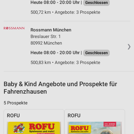
Heute 08:00 - 20:00 Uhr |
Erstellung von Profilen zur Personalisierung
Geschlossen
von Inhalten
500,72 km • Angebote: 3 Prospekte
Verwendung von Profilen zur Auswahl
personalisierter Inhalte
Rossmann München
Breslauer Str. 1
Messung der Werbeleistung
80992 München
❯
Messung der Performance von Inhalten
Heute 08:00 - 20:00 Uhr |
Geschlossen
Analyse von Zielgruppen durch Statistiken oder
500,83 km • Angebote: 3 Prospekte
Kombinationen von Daten aus verschiedenen
Quellen
Baby & Kind Angebote und Prospekte für
Entwicklung und Verbesserung der Angebote
Fahrenzhausen
Verwendung reduzierter Daten zur Auswahl von
Inhalten
5 Prospekte
IAB-Besonderheiten:
ROFU
ROFU
Verwendung genauer Standortdaten
Geräte anhand von aktiv angeforderten