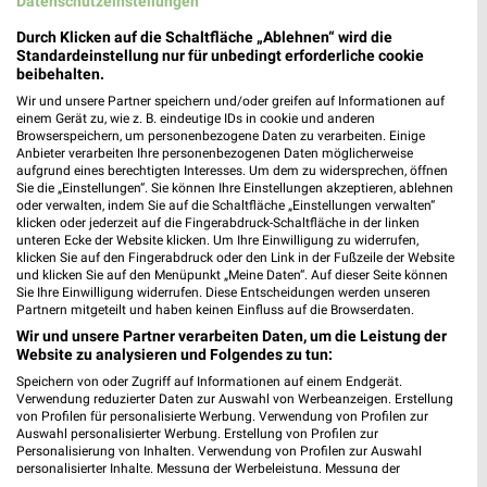
Datenschutzeinstellungen
Erdinger Straße 149
85356 Freising
Durch Klicken auf die Schaltfläche „Ablehnen“ wird die
❯
Standardeinstellung nur für unbedingt erforderliche cookie
Heute 09:30 - 19:00 Uhr |
Geschlossen
beibehalten.
Wir und unsere Partner speichern und/oder greifen auf Informationen auf
474,39 km • Angebote: 2 Prospekte
einem Gerät zu, wie z. B. eindeutige IDs in cookie und anderen
Browserspeichern, um personenbezogene Daten zu verarbeiten. Einige
Anbieter verarbeiten Ihre personenbezogenen Daten möglicherweise
Rossmann München
aufgrund eines berechtigten Interesses. Um dem zu widersprechen, öffnen
Sie die „Einstellungen“. Sie können Ihre Einstellungen akzeptieren, ablehnen
Lerchenstr. 7a
oder verwalten, indem Sie auf die Schaltfläche „Einstellungen verwalten“
80995 München
klicken oder jederzeit auf die Fingerabdruck-Schaltfläche in der linken
❯
unteren Ecke der Website klicken. Um Ihre Einwilligung zu widerrufen,
Heute 08:00 - 20:00 Uhr |
Geschlossen
klicken Sie auf den Fingerabdruck oder den Link in der Fußzeile der Website
und klicken Sie auf den Menüpunkt „Meine Daten“. Auf dieser Seite können
497,86 km • Angebote: 3 Prospekte
Sie Ihre Einwilligung widerrufen. Diese Entscheidungen werden unseren
Partnern mitgeteilt und haben keinen Einfluss auf die Browserdaten.
Wir und unsere Partner verarbeiten Daten, um die Leistung der
Ernsting's family München
Website zu analysieren und Folgendes zu tun:
Ingolstädter Straße 170b
Speichern von oder Zugriff auf Informationen auf einem Endgerät.
80939 München
Verwendung reduzierter Daten zur Auswahl von Werbeanzeigen. Erstellung
❯
von Profilen für personalisierte Werbung. Verwendung von Profilen zur
Heute 09:00 - 20:00 Uhr |
Auswahl personalisierter Werbung. Erstellung von Profilen zur
Geschlossen
Personalisierung von Inhalten. Verwendung von Profilen zur Auswahl
personalisierter Inhalte. Messung der Werbeleistung. Messung der
496,99 km
Performance von Inhalten. Analyse von Zielgruppen durch Statistiken oder