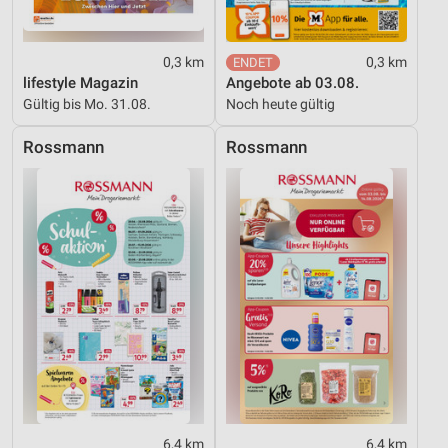
Erstellung von Profilen für personalisierte
Werbung
0,3 km
0,3 km
lifestyle Magazin
Angebote ab 03.08.
Verwendung von Profilen zur Auswahl
Gültig bis Mo. 31.08.
Noch heute gültig
personalisierter Werbung
Rossmann
Rossmann
Erstellung von Profilen zur Personalisierung
von Inhalten
Verwendung von Profilen zur Auswahl
personalisierter Inhalte
Messung der Werbeleistung
Messung der Performance von Inhalten
Analyse von Zielgruppen durch Statistiken oder
Kombinationen von Daten aus verschiedenen
Quellen
Entwicklung und Verbesserung der Angebote
6,4 km
6,4 km