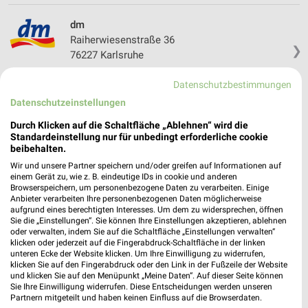
dm
Raiherwiesenstraße 36
❯
76227 Karlsruhe
523,67 km
Datenschutzbestimmungen
Datenschutzeinstellungen
Drogerie & Parfümerie Angebote für Ettlingen
Durch Klicken auf die Schaltfläche „Ablehnen“ wird die
und Umgebung
Standardeinstellung nur für unbedingt erforderliche cookie
beibehalten.
7 Prospekte
Wir und unsere Partner speichern und/oder greifen auf Informationen auf
einem Gerät zu, wie z. B. eindeutige IDs in cookie und anderen
Browserspeichern, um personenbezogene Daten zu verarbeiten. Einige
Müller
Müller
Anbieter verarbeiten Ihre personenbezogenen Daten möglicherweise
aufgrund eines berechtigten Interesses. Um dem zu widersprechen, öffnen
Sie die „Einstellungen“. Sie können Ihre Einstellungen akzeptieren, ablehnen
oder verwalten, indem Sie auf die Schaltfläche „Einstellungen verwalten“
klicken oder jederzeit auf die Fingerabdruck-Schaltfläche in der linken
unteren Ecke der Website klicken. Um Ihre Einwilligung zu widerrufen,
klicken Sie auf den Fingerabdruck oder den Link in der Fußzeile der Website
und klicken Sie auf den Menüpunkt „Meine Daten“. Auf dieser Seite können
Sie Ihre Einwilligung widerrufen. Diese Entscheidungen werden unseren
Partnern mitgeteilt und haben keinen Einfluss auf die Browserdaten.