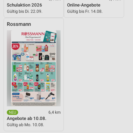
Schulaktion 2026
Online-Angebote
Verwendung reduzierter Daten zur Auswahl von
Gültig bis Di. 22.09.
Gültig bis Fr. 14.08.
Inhalten
IAB-Besonderheiten:
Rossmann
Verwendung genauer Standortdaten
Geräte anhand von aktiv angeforderten
Informationen identifizieren
Nicht-IAB-Verarbeitungszwecke:
Notwendig
Performance
Funktional
Werbung
6,4 km
Angebote ab 10.08.
Gültig ab Mo. 10.08.