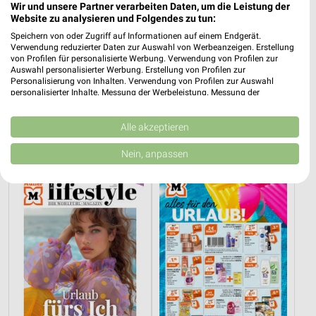
Wir und unsere Partner verarbeiten Daten, um die Leistung der
Website zu analysieren und Folgendes zu tun:
Speichern von oder Zugriff auf Informationen auf einem Endgerät.
Verwendung reduzierter Daten zur Auswahl von Werbeanzeigen. Erstellung
von Profilen für personalisierte Werbung. Verwendung von Profilen zur
Auswahl personalisierter Werbung. Erstellung von Profilen zur
Personalisierung von Inhalten. Verwendung von Profilen zur Auswahl
0,3 km
0,3 km
personalisierter Inhalte. Messung der Werbeleistung. Messung der
Performance von Inhalten. Analyse von Zielgruppen durch Statistiken oder
Parfümerie Highlights
Taschenbücher
Kombinationen von Daten aus verschiedenen Quellen. Entwicklung und
Gültig bis Sa. 15.08.
Gültig bis Mi. 30.09.
Verbesserung der Angebote. Verwendung reduzierter Daten zur Auswahl
Alle akzeptieren
von Inhalten.
Daten können außerhalb der Europäischen Union weitergegeben und in die
Müller
Müller
Nein, anpassen
USA gesendet werden.
Ihre Einwilligung und die cookie Richtlinie gelten ausschließlich für diese
Website/App.
Partnerliste anzeigen (1 IAB-Anbieter)
Wir nutzen Ihre Daten für folgende Zwecke:
IAB-Verarbeitungszwecke:
Speichern von oder Zugriff auf Informationen
auf einem Endgerät
Verwendung reduzierter Daten zur Auswahl von
Werbeanzeigen