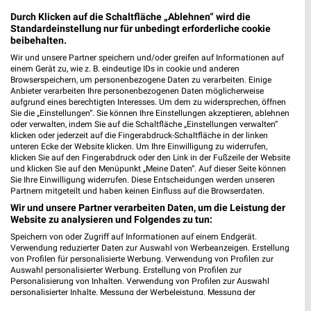
MEHR PROSPEKTE
Durch Klicken auf die Schaltfläche „Ablehnen“ wird die
Standardeinstellung nur für unbedingt erforderliche cookie
beibehalten.
weekli Magazin
Wir und unsere Partner speichern und/oder greifen auf Informationen auf
einem Gerät zu, wie z. B. eindeutige IDs in cookie und anderen
Browserspeichern, um personenbezogene Daten zu verarbeiten. Einige
Anbieter verarbeiten Ihre personenbezogenen Daten möglicherweise
aufgrund eines berechtigten Interesses. Um dem zu widersprechen, öffnen
Sie die „Einstellungen“. Sie können Ihre Einstellungen akzeptieren, ablehnen
oder verwalten, indem Sie auf die Schaltfläche „Einstellungen verwalten“
klicken oder jederzeit auf die Fingerabdruck-Schaltfläche in der linken
unteren Ecke der Website klicken. Um Ihre Einwilligung zu widerrufen,
klicken Sie auf den Fingerabdruck oder den Link in der Fußzeile der Website
und klicken Sie auf den Menüpunkt „Meine Daten“. Auf dieser Seite können
Sie Ihre Einwilligung widerrufen. Diese Entscheidungen werden unseren
Partnern mitgeteilt und haben keinen Einfluss auf die Browserdaten.
Erlebe mit Lidl und Andre Agassi die neuesten Silvercrest Küchengeräte
Mit Lidl Plus 3 für 2 - im laut DtGv besten Backshop
17.04.2026
10.04.2026
Wir und unsere Partner verarbeiten Daten, um die Leistung der
Website zu analysieren und Folgendes zu tun:
Speichern von oder Zugriff auf Informationen auf einem Endgerät.
Verwendung reduzierter Daten zur Auswahl von Werbeanzeigen. Erstellung
von Profilen für personalisierte Werbung. Verwendung von Profilen zur
Auswahl personalisierter Werbung. Erstellung von Profilen zur
Personalisierung von Inhalten. Verwendung von Profilen zur Auswahl
personalisierter Inhalte. Messung der Werbeleistung. Messung der
Performance von Inhalten. Analyse von Zielgruppen durch Statistiken oder