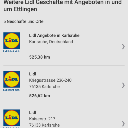
Informationen identifizieren
Weitere Lidl Geschäfte mit Angeboten in und
um Ettlingen
Nicht-IAB-Verarbeitungszwecke:
Notwendig
5 Geschäfte und Orte
Performance
Lidl Angebote in Karlsruhe
Karlsruhe, Deutschland
Funktional
❯
Werbung
525,38 km
Lidl
Kriegsstrasse 236-240
❯
76135 Karlsruhe
526,62 km
Lidl
Kaiserstr. 217
❯
76133 Karlsruhe