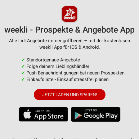
von Inhalten
Verwendung von Profilen zur Auswahl
personalisierter Inhalte
weekli - Prospekte & Angebote App
Messung der Werbeleistung
Alle Lidl Angebote immer griffbereit – mit der kostenlosen
weekli App für iOS & Android.
Messung der Performance von Inhalten
✔
Standortgenaue Angebote
Analyse von Zielgruppen durch Statistiken oder
Kombinationen von Daten aus verschiedenen
✔
Folge deinem Lieblingshändler
Quellen
✔
Push-Benachrichtigungen bei neuen Prospekten
✔
Einkaufsliste - Einkauf stressfrei planen
Entwicklung und Verbesserung der Angebote
JETZT LADEN UND SPAREN!
Verwendung reduzierter Daten zur Auswahl von
Inhalten
IAB-Besonderheiten:
Verwendung genauer Standortdaten
Geräte anhand von aktiv angeforderten