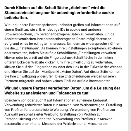
Durch Klicken auf die Schaltfläche „Ablehnen“ wird die
Standardeinstellung nur für unbedingt erforderliche cookie
beibehalten.
Wir und unsere Partner speichern und/oder greifen auf Informationen auf
einem Gerät zu, wie z. B. eindeutige IDs in cookie und anderen
14,5 km
0,2 km
Browserspeichern, um personenbezogene Daten zu verarbeiten. Einige
Sommer 2026
Mehr Spass in der Schule
Anbieter verarbeiten Ihre personenbezogenen Daten möglicherweise
Gültig bis Di. 01.09.
Gültig ab Mo. 10.08.
aufgrund eines berechtigten Interesses. Um dem zu widersprechen, öffnen
Sie die „Einstellungen“. Sie können Ihre Einstellungen akzeptieren, ablehnen
oder verwalten, indem Sie auf die Schaltfläche „Einstellungen verwalten“
Jeans Fritz
Tchibo
klicken oder jederzeit auf die Fingerabdruck-Schaltfläche in der linken
unteren Ecke der Website klicken. Um Ihre Einwilligung zu widerrufen,
klicken Sie auf den Fingerabdruck oder den Link in der Fußzeile der Website
und klicken Sie auf den Menüpunkt „Meine Daten“. Auf dieser Seite können
Sie Ihre Einwilligung widerrufen. Diese Entscheidungen werden unseren
Partnern mitgeteilt und haben keinen Einfluss auf die Browserdaten.
Wir und unsere Partner verarbeiten Daten, um die Leistung der
Website zu analysieren und Folgendes zu tun:
Speichern von oder Zugriff auf Informationen auf einem Endgerät.
Verwendung reduzierter Daten zur Auswahl von Werbeanzeigen. Erstellung
von Profilen für personalisierte Werbung. Verwendung von Profilen zur
Auswahl personalisierter Werbung. Erstellung von Profilen zur
Personalisierung von Inhalten. Verwendung von Profilen zur Auswahl
personalisierter Inhalte. Messung der Werbeleistung. Messung der
Performance von Inhalten. Analyse von Zielgruppen durch Statistiken oder