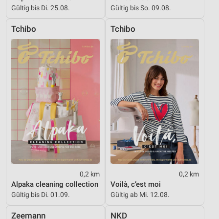
Gültig bis Di. 25.08.
Gültig bis So. 09.08.
von Inhalten
Verwendung von Profilen zur Auswahl
Tchibo
Tchibo
personalisierter Inhalte
Messung der Werbeleistung
Messung der Performance von Inhalten
Analyse von Zielgruppen durch Statistiken oder
Kombinationen von Daten aus verschiedenen
Quellen
Entwicklung und Verbesserung der Angebote
Verwendung reduzierter Daten zur Auswahl von
Inhalten
0,2 km
0,2 km
IAB-Besonderheiten:
Alpaka cleaning collection
Voilà, c’est moi
Verwendung genauer Standortdaten
Gültig bis Di. 01.09.
Gültig ab Mi. 12.08.
Geräte anhand von aktiv angeforderten
Zeemann
NKD