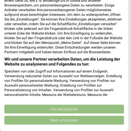
einem Gerät zu, wie z. B. eindeutige IDs in cookie und anderen
Browserspeichern, um personenbezogene Daten zu verarbeiten. Einige
Anbieter verarbeiten Ihre personenbezogenen Daten möglicherweise
aufgrund eines berechtigten Interesses. Um dem zu widersprechen, öffnen
Nordsee Prospekte & Aktionen für Essen
Sie die „Einstellungen“. Sie können Ihre Einstellungen akzeptieren, ablehnen
oder verwalten, indem Sie auf die Schaltfläche „Einstellungen verwalten“
klicken oder jederzeit auf die Fingerabdruck-Schaltfläche in der linken
unteren Ecke der Website klicken. Um Ihre Einwilligung zu widerrufen,
klicken Sie auf den Fingerabdruck oder den Link in der Fußzeile der Website
und klicken Sie auf den Menüpunkt „Meine Daten“. Auf dieser Seite können
NORMA Prospekt und aktuelle Angebote für
Sie Ihre Einwilligung widerrufen. Diese Entscheidungen werden unseren
Essen
Partnern mitgeteilt und haben keinen Einfluss auf die Browserdaten.
Wir und unsere Partner verarbeiten Daten, um die Leistung der
Website zu analysieren und Folgendes zu tun:
Speichern von oder Zugriff auf Informationen auf einem Endgerät.
notebooksbilliger.de Angebote im aktuellen
Verwendung reduzierter Daten zur Auswahl von Werbeanzeigen. Erstellung
Prospekt für Essen
von Profilen für personalisierte Werbung. Verwendung von Profilen zur
Auswahl personalisierter Werbung. Erstellung von Profilen zur
Personalisierung von Inhalten. Verwendung von Profilen zur Auswahl
personalisierter Inhalte. Messung der Werbeleistung. Messung der
Performance von Inhalten. Analyse von Zielgruppen durch Statistiken oder
Nähszene Online Prospekt für Wuppertal
Kombinationen von Daten aus verschiedenen Quellen. Entwicklung und
Verbesserung der Angebote. Verwendung reduzierter Daten zur Auswahl
Alle akzeptieren
von Inhalten.
Daten können außerhalb der Europäischen Union weitergegeben und in die
Nein, anpassen
USA gesendet werden.
Ihre Einwilligung und die cookie Richtlinie gelten ausschließlich für diese