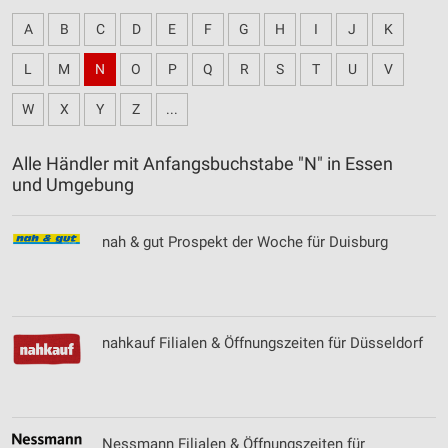
A
B
C
D
E
F
G
H
I
J
K
L
M
N
O
P
Q
R
S
T
U
V
W
X
Y
Z
...
Alle Händler mit Anfangsbuchstabe "N" in Essen
und Umgebung
nah & gut Prospekt der Woche für Duisburg
nahkauf Filialen & Öffnungszeiten für Düsseldorf
Nessmann Filialen & Öffnungszeiten für