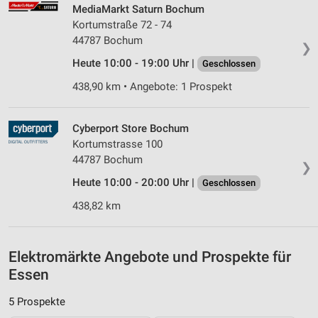
personalisierter Werbung
MediaMarkt Saturn Bochum
Kortumstraße 72 - 74
Erstellung von Profilen zur Personalisierung
44787 Bochum
❯
von Inhalten
Heute 10:00 - 19:00 Uhr |
Geschlossen
Verwendung von Profilen zur Auswahl
438,90 km • Angebote: 1 Prospekt
personalisierter Inhalte
Messung der Werbeleistung
Cyberport Store Bochum
Kortumstrasse 100
Messung der Performance von Inhalten
44787 Bochum
❯
Analyse von Zielgruppen durch Statistiken oder
Heute 10:00 - 20:00 Uhr |
Geschlossen
Kombinationen von Daten aus verschiedenen
Quellen
438,82 km
Entwicklung und Verbesserung der Angebote
Elektromärkte Angebote und Prospekte für
Verwendung reduzierter Daten zur Auswahl von
Inhalten
Essen
IAB-Besonderheiten:
5 Prospekte
Verwendung genauer Standortdaten