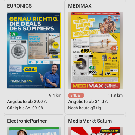
EURONICS
MEDIMAX
Geräte anhand von aktiv angeforderten
Informationen identifizieren
Nicht-IAB-Verarbeitungszwecke:
Notwendig
Performance
Funktional
Werbung
9,4 km
11,8 km
Angebote ab 29.07.
Angebote ab 31.07.
Gültig bis So. 09.08.
Noch heute gültig
ElectronicPartner
MediaMarkt Saturn