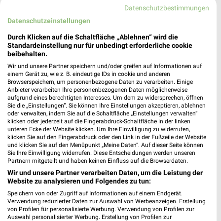
463,70 km • Angebote: 1 Prospekt
Datenschutzbestimmungen
Datenschutzeinstellungen
MediaMarkt Saturn Hattingen
Durch Klicken auf die Schaltfläche „Ablehnen“ wird die
Reschop Carré Platz 1
Standardeinstellung nur für unbedingt erforderliche cookie
beibehalten.
45525 Hattingen
❯
Wir und unsere Partner speichern und/oder greifen auf Informationen auf
Heute 10:00 - 19:00 Uhr |
Geschlossen
einem Gerät zu, wie z. B. eindeutige IDs in cookie und anderen
Browserspeichern, um personenbezogene Daten zu verarbeiten. Einige
444,20 km • Angebote: 1 Prospekt
Anbieter verarbeiten Ihre personenbezogenen Daten möglicherweise
aufgrund eines berechtigten Interesses. Um dem zu widersprechen, öffnen
Sie die „Einstellungen“. Sie können Ihre Einstellungen akzeptieren, ablehnen
oder verwalten, indem Sie auf die Schaltfläche „Einstellungen verwalten“
EP:Musik Schallowetz Velbert
klicken oder jederzeit auf die Fingerabdruck-Schaltfläche in der linken
Friedrichstraße 240
unteren Ecke der Website klicken. Um Ihre Einwilligung zu widerrufen,
klicken Sie auf den Fingerabdruck oder den Link in der Fußzeile der Website
42551 Velbert
❯
und klicken Sie auf den Menüpunkt „Meine Daten“. Auf dieser Seite können
Sie Ihre Einwilligung widerrufen. Diese Entscheidungen werden unseren
Heute 09:30 - 18:30 Uhr |
Öffnet in 35 Min.
Partnern mitgeteilt und haben keinen Einfluss auf die Browserdaten.
455,03 km • Angebote: 2 Prospekte
Wir und unsere Partner verarbeiten Daten, um die Leistung der
Website zu analysieren und Folgendes zu tun:
Speichern von oder Zugriff auf Informationen auf einem Endgerät.
EURONICS Fenner Velbert
Verwendung reduzierter Daten zur Auswahl von Werbeanzeigen. Erstellung
von Profilen für personalisierte Werbung. Verwendung von Profilen zur
Friedrichstr. 209
Auswahl personalisierter Werbung. Erstellung von Profilen zur