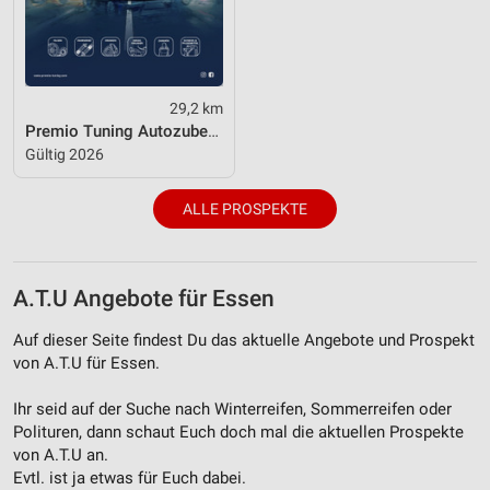
Erstellung von Profilen für personalisierte
Werbung
Verwendung von Profilen zur Auswahl
personalisierter Werbung
29,2 km
Premio Tuning Autozubehörkatalog 2026
Erstellung von Profilen zur Personalisierung
Gültig 2026
von Inhalten
Verwendung von Profilen zur Auswahl
ALLE PROSPEKTE
personalisierter Inhalte
Messung der Werbeleistung
A.T.U Angebote für Essen
Messung der Performance von Inhalten
Auf dieser Seite findest Du das aktuelle Angebote und Prospekt
Analyse von Zielgruppen durch Statistiken oder
von A.T.U für Essen.
Kombinationen von Daten aus verschiedenen
Quellen
Ihr seid auf der Suche nach Winterreifen, Sommerreifen oder
Polituren, dann schaut Euch doch mal die aktuellen Prospekte
Entwicklung und Verbesserung der Angebote
von A.T.U an.
Evtl. ist ja etwas für Euch dabei.
Verwendung reduzierter Daten zur Auswahl von