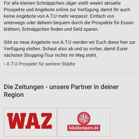
Für alle kleinen Schnäppchen-Jäger stellt weekli aktuelle
Inhalten
Prospekte und Angebote online zur Verfügung, damit Ihr auch
IAB-Besonderheiten:
keine Angebote von A.T.U mehr verpasst. Einfach von
unterwegs oder daheim bequem durch die Prospekte für Essen
Verwendung genauer Standortdaten
blättern, Schnäppchen finden und Geld sparen.
Geräte anhand von aktiv angeforderten
Informationen identifizieren
Gibt es neue Angebote von A.T.U werden wir Euch diese hier zur
Verfügung stellen. Schaut also ab und zu vorbei, damit Eurer
Nicht-IAB-Verarbeitungszwecke:
nächsten Shopping-Tour nichts im Weg steht.
Notwendig
›
A.T.U Prospekt für weitere Städte
Performance
Die Zeitungen - unsere Partner in deiner
Funktional
Region
Werbung